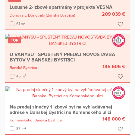
Luxusné 2-izbové apartmány v projekte VESNA
209 039 €
Donovaly,
Donovaly
(Banská Bystrica)
2
61 m
TOP
U VANYSU - SPUSTENÝ PREDAJ NOVOSTAVBA
BYTOV V BANSKEJ BYSTRICI
145 605 €
Banská Bystrica
2
45 m
Na predaj slnećný 1 izbový byt na vyhľadávanej
adrese v Banskej Bystrici na Komenského ulici
148 000 €
Komenského,
Banská Bystrica
2
37 m