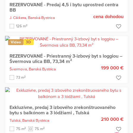
REZERVOVANÉ - Predaj 4,5 i bytu uprostred centra
BB
cena dohodou
J. Cikkera,
Banská Bystrica
2
126 m
Video
3D
REZERVOVANÉ - Priestranný 3-izbový byt s loggiou –
Švermova ulica BB, 73,34 m²
199 000 €
Švermova,
Banská Bystrica
2
73 m
Exkluzívne, predaj 3 izbového zrekonštruovaného
bytu s balkónom a 3 lódžiami , Tulská
210 000 €
Tulská,
Banská Bystrica
2
2
75 m
75 m