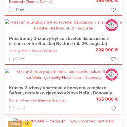
295 000 €
Donovaly
(Banská Bystrica)
2
87 m
Priestranný 2-izbový byt so skvelou dispozíciou v
širšom centre Banskej Bystrice (ul. 29. augusta)
204 900 €
29 augusta 1,
Banská Bystrica
2
68 m
Krásny 2-izbový apartmán v horskom komplexe
Šafrán, neďaleko zjazdovky Nová Hoľa - Donovaly.
165 000 €
Šafrán,
Donovaly
(Banská Bystrica)
2
55 m
Video
3D