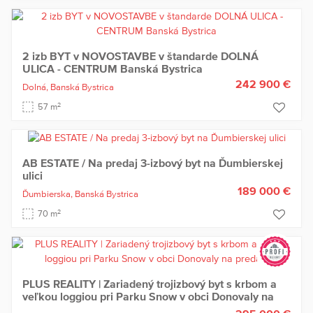
2 izb BYT v NOVOSTAVBE v štandarde DOLNÁ
ULICA - CENTRUM Banská Bystrica
242 900 €
Dolná,
Banská Bystrica
2
57 m
AB ESTATE / Na predaj 3-izbový byt na Ďumbierskej
ulici
189 000 €
Ďumbierska,
Banská Bystrica
2
70 m
PLUS REALITY | Zariadený trojizbový byt s krbom a
veľkou loggiou pri Parku Snow v obci Donovaly na
predaj !