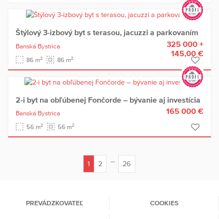
Štýlový 3-izbový byt s terasou, jacuzzi a parkovaním
325 000 +
Banská Bystrica
145,00 €
2
2
86 m
86 m
2-i byt na obľúbenej Fončorde – bývanie aj investícia
165 000 €
Banská Bystrica
2
2
56 m
56 m
...
1
2
26
(current)
PREVÁDZKOVATEĽ
COOKIES