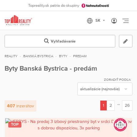
Topreality.sk patria do skupiny
Otvo
Vyhľadávanie
REALITY
BANSKÁ BYSTRICA
BYTY
PREDAM
Byty Banská Bystrica - predám
ZORADIŤ PODĽA
...
1
2
26
407
inzerátov
(current)
TOP