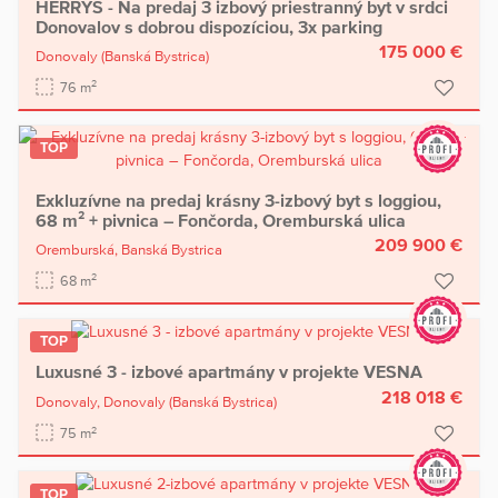
HERRYS - Na predaj 3 izbový priestranný byt v srdci
Donovalov s dobrou dispozíciou, 3x parking
175 000 €
Donovaly
(Banská Bystrica)
2
76 m
TOP
Exkluzívne na predaj krásny 3-izbový byt s loggiou,
68 m² + pivnica – Fončorda, Oremburská ulica
209 900 €
Oremburská,
Banská Bystrica
2
68 m
TOP
Luxusné 3 - izbové apartmány v projekte VESNA
218 018 €
Donovaly,
Donovaly
(Banská Bystrica)
2
75 m
TOP