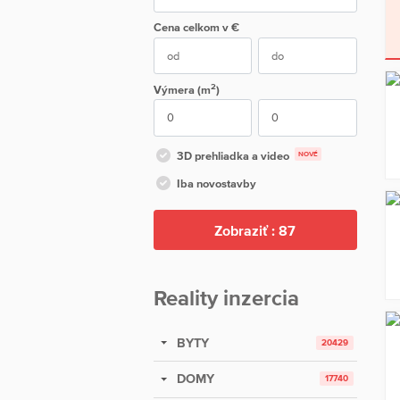
Cena
celkom
v €
2
Výmera (m
)
3D prehliadka a video
NOVÉ
Iba novostavby
Zobraziť :
87
Reality inzercia
BYTY
20429
DOMY
17740