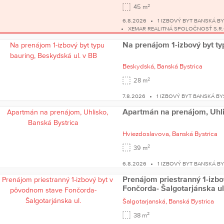
2
45 m
6.8.2026
1 IZBOVÝ BYT BANSKÁ B
XEMAR REALITNÁ SPOLOČNOSŤ S.R.
Na prenájom 1-izbový byt ty
Beskydská,
Banská Bystrica
2
28 m
7.8.2026
1 IZBOVÝ BYT BANSKÁ BY
Apartmán na prenájom, Uhli
Hviezdoslavova,
Banská Bystrica
2
39 m
6.8.2026
1 IZBOVÝ BYT BANSKÁ B
Prenájom priestranný 1-izb
Fončorda- Šalgotarjánska ul
Šalgotarjanská,
Banská Bystrica
2
38 m