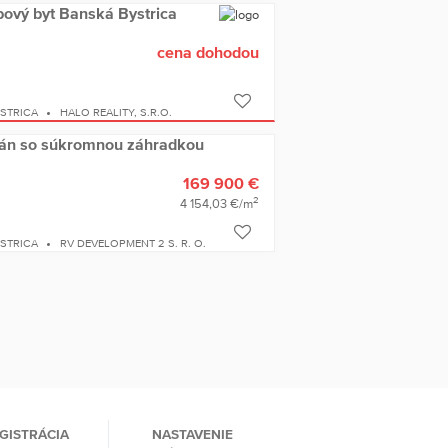
bový byt Banská Bystrica
cena dohodou
YSTRICA
HALO REALITY, S.R.O.
tmán so súkromnou záhradkou
169 900 €
2
4 154,03 €/m
YSTRICA
RV DEVELOPMENT 2 S. R. O.
GISTRÁCIA
NASTAVENIE