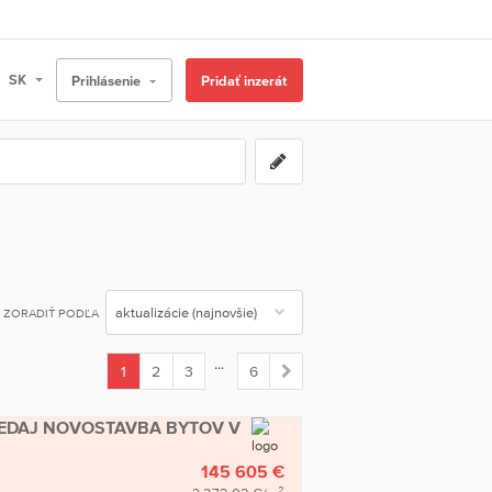
Prihlásenie
Pridať inzerát
ZORADIŤ PODĽA
...
1
2
3
6
(current)
REDAJ NOVOSTAVBA BYTOV V
145 605 €
2