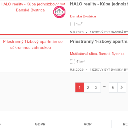
HALO reality - Kúpa jednoiz
Banská Bystrica
2
1 m
5.8.2026
1 IZBOVÝ BYT BANSKÁ B
Priestranný 1-izbový apar
Muškátová ulica,
Banská Bystrica
2
41 m
5.8.2026
1 IZBOVÝ BYT BANSKÁ B
...
1
2
3
6
(current)
S
GDPR
VOP
RE