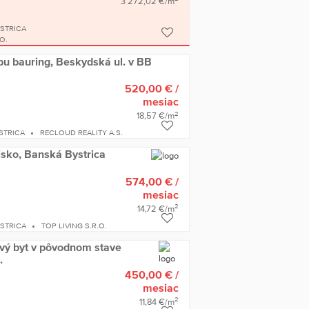
3 272,02 €/m
YSTRICA
O.
pu bauring, Beskydská ul. v BB
520,00 €
/
mesiac
2
18,57 €/m
STRICA
RECLOUD REALITY A.S.
sko, Banská Bystrica
574,00 €
/
mesiac
2
14,72 €/m
YSTRICA
TOP LIVING S.R.O.
ový byt v pôvodnom stave
.
450,00 €
/
mesiac
2
11,84 €/m