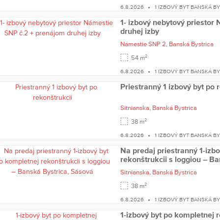
6.8.2026
1 IZBOVÝ BYT BANSKÁ B
1- izbový nebytový priestor
druhej izby
Námestie SNP 2,
Banská Bystrica
2
54 m
6.8.2026
1 IZBOVÝ BYT BANSKÁ B
Priestranný 1 izbový byt po 
Sitnianska,
Banská Bystrica
2
38 m
6.8.2026
1 IZBOVÝ BYT BANSKÁ B
Na predaj priestranný 1-izb
rekonštrukcii s loggiou – B
Sitnianska,
Banská Bystrica
2
38 m
6.8.2026
1 IZBOVÝ BYT BANSKÁ B
1-izbový byt po kompletnej 