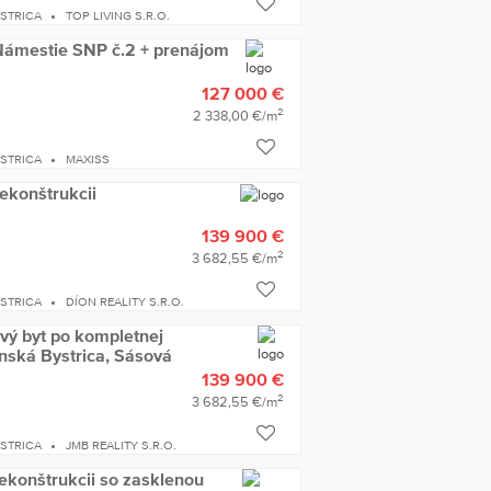
YSTRICA
TOP LIVING S.R.O.
 Námestie SNP č.2 + prenájom
127 000 €
2
2 338,00 €/m
YSTRICA
MAXISS
rekonštrukcii
139 900 €
2
3 682,55 €/m
YSTRICA
DÍON REALITY S.R.O.
ový byt po kompletnej
anská Bystrica, Sásová
139 900 €
2
3 682,55 €/m
YSTRICA
JMB REALITY S.R.O.
rekonštrukcii so zasklenou