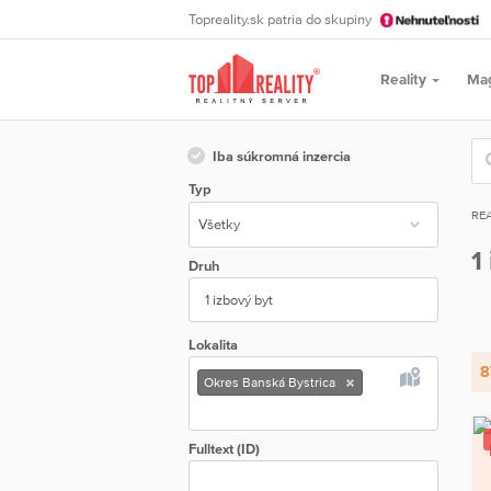
Topreality.sk patria do skupiny
Reality
Ma
Iba súkromná inzercia
Typ
REA
1
Druh
1 izbový byt
Lokalita
8
Okres Banská Bystrica
Fulltext (ID)