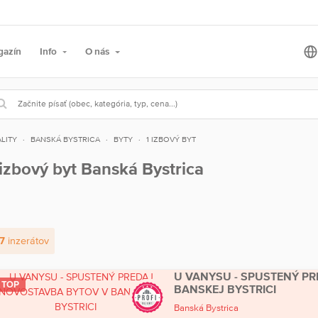
gazín
Info
O nás
LITY
BANSKÁ BYSTRICA
BYTY
1 IZBOVÝ BYT
 izbový byt Banská Bystrica
7
inzerátov
U VANYSU - SPUSTENÝ P
TOP
BANSKEJ BYSTRICI
Banská Bystrica