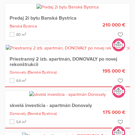
Predaj 2i bytu Banská Bystrica
210 000 €
Banská Bystrica
2
80 m
Priestranný 2 izb. apartmán, DONOVALY po novej
rekonštrukcii
195 000 €
Donovaly
(Banská Bystrica)
2
64 m
skvelá investícia - apartmán Donovaly
175 000 €
Donovaly
(Banská Bystrica)
2
54 m