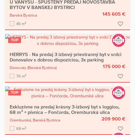
U VANYSU - SPUSTENÝ PREDAJ NOVOSTAVBA
BYTOV V BANSKEJ BYSTRICI
145 605 €
Banská Bystrica
2
45 m
TOP
HERRYS - Na predaj 3 izbový priestranný byt v srdci
Donovalov s dobrou dispozíciou, 3x parking
175 000 €
Donovaly
(Banská Bystrica)
2
76 m
TOP
Exkluzívne na predaj krásny 3-izbový byt s loggiou,
68 m² + pivnica – Fončorda, Oremburská ulica
209 900 €
Oremburská,
Banská Bystrica
2
68 m