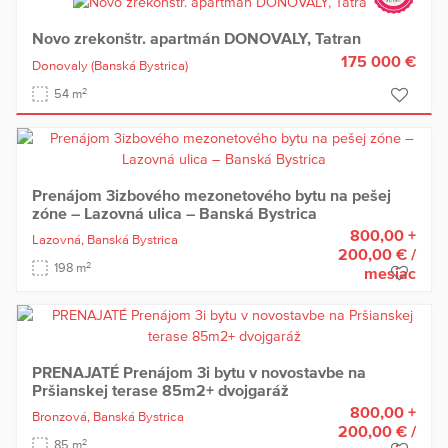
Novo zrekonštr. apartmán DONOVALY, Tatran
175 000 €
Donovaly
(Banská Bystrica)
2
54 m
Prenájom 3izbového mezonetového bytu na pešej
zóne – Lazovná ulica – Banská Bystrica
800,00 +
Lazovná,
Banská Bystrica
200,00 €
/
2
198 m
mesiac
PRENAJATÉ Prenájom 3i bytu v novostavbe na
Pršianskej terase 85m2+ dvojgaráž
800,00 +
Bronzová,
Banská Bystrica
200,00 €
/
2
85 m