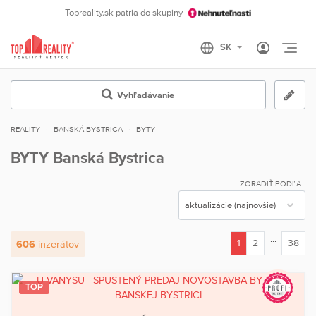
Topreality.sk patria do skupiny
Otvo
Vyhľadávanie
REALITY
BANSKÁ BYSTRICA
BYTY
BYTY Banská Bystrica
ZORADIŤ PODĽA
...
1
2
38
606
inzerátov
(current)
TOP