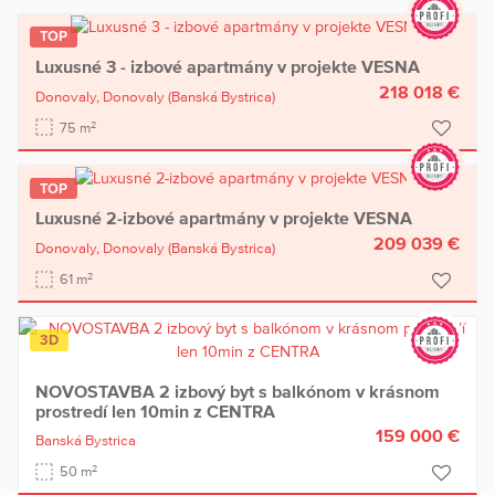
TOP
Luxusné 3 - izbové apartmány v projekte VESNA
218 018 €
Donovaly,
Donovaly
(Banská Bystrica)
2
75 m
TOP
Luxusné 2-izbové apartmány v projekte VESNA
209 039 €
Donovaly,
Donovaly
(Banská Bystrica)
2
61 m
3D
NOVOSTAVBA 2 izbový byt s balkónom v krásnom
prostredí len 10min z CENTRA
159 000 €
Banská Bystrica
2
50 m