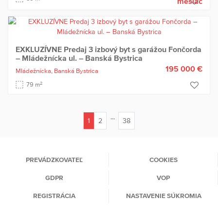
mesiac
EXKLUZÍVNE Predaj 3 izbový byt s garážou Fončorda
– Mládežnícka ul. – Banská Bystrica
195 000 €
Mládežnícka,
Banská Bystrica
2
79 m
...
1
2
38
(current)
PREVÁDZKOVATEĽ
COOKIES
GDPR
VOP
REGISTRÁCIA
NASTAVENIE SÚKROMIA