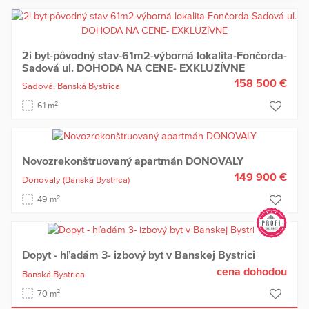
2i byt-pôvodný stav-61m2-výborná lokalita-Fončorda-
Sadová ul. DOHODA NA CENE- EXKLUZÍVNE
158 500 €
Sadová,
Banská Bystrica
2
61 m
Novozrekonštruovaný apartmán DONOVALY
149 900 €
Donovaly
(Banská Bystrica)
2
49 m
Dopyt - hľadám 3- izbový byt v Banskej Bystrici
cena dohodou
Banská Bystrica
2
70 m