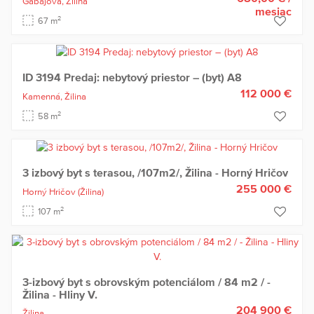
Gabajova,
Žilina
mesiac
2
67 m
ID 3194 Predaj: nebytový priestor – (byt) A8
112 000 €
Kamenná,
Žilina
2
58 m
3 izbový byt s terasou, /107m2/, Žilina - Horný Hričov
255 000 €
Horný Hričov
(Žilina)
2
107 m
3-izbový byt s obrovským potenciálom / 84 m2 / -
Žilina - Hliny V.
204 900 €
Žilina