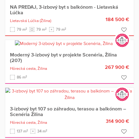
NA PREDAJ, 3-izbový byt s balkónom - Lietavská
Lúčka
184 500 €
Lietavská Lúčka
(Žilina)
2
2
2
79 m
79 m
79 m
Moderný 3-izbový byt v projekte Scenéria, Žilina
(207)
267 900 €
Hôrecká cesta,
Žilina
2
86 m
3-izbový byt 107 so záhradou, terasou a balkónom –
Scenéria Žilina
314 900 €
Hôrecká cesta,
Žilina
2
2
137 m
34 m