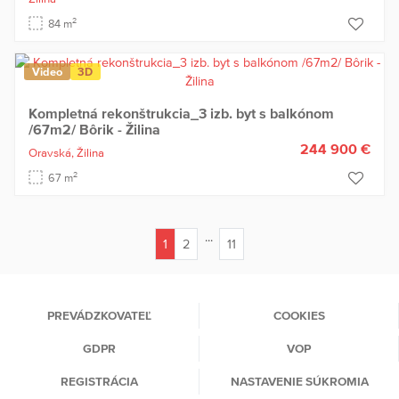
2
84 m
Video
3D
Kompletná rekonštrukcia_3 izb. byt s balkónom
/67m2/ Bôrik - Žilina
244 900 €
Oravská,
Žilina
2
67 m
...
1
2
11
(current)
PREVÁDZKOVATEĽ
COOKIES
GDPR
VOP
REGISTRÁCIA
NASTAVENIE SÚKROMIA