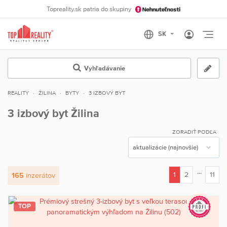
Topreality.sk patria do skupiny
Otvo
Vyhľadávanie
REALITY
ŽILINA
BYTY
3 IZBOVÝ BYT
3 izbový byt Žilina
ZORADIŤ PODĽA
...
1
2
11
165
inzerátov
(current)
TOP