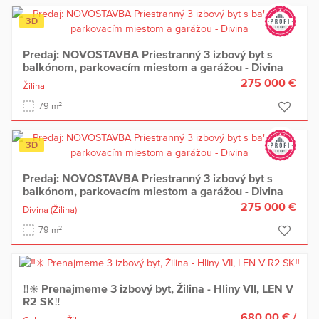
3D
Predaj: NOVOSTAVBA Priestranný 3 izbový byt s
balkónom, parkovacím miestom a garážou - Divina
275 000 €
Žilina
2
79 m
3D
Predaj: NOVOSTAVBA Priestranný 3 izbový byt s
balkónom, parkovacím miestom a garážou - Divina
275 000 €
Divina
(Žilina)
2
79 m
‼️✳️ Prenajmeme 3 izbový byt, Žilina - Hliny VII, LEN V
R2 SK‼️
680,00 €
/