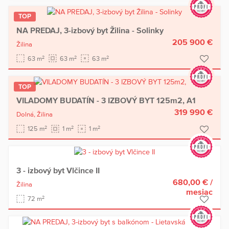
TOP
NA PREDAJ, 3-izbový byt Žilina - Solinky
205 900 €
Žilina
2
2
2
63 m
63 m
63 m
TOP
VILADOMY BUDATÍN - 3 IZBOVÝ BYT 125m2, A1
319 990 €
Dolná,
Žilina
2
2
2
125 m
1 m
1 m
3 - izbový byt Vlčince II
680,00 €
/
Žilina
mesiac
2
72 m