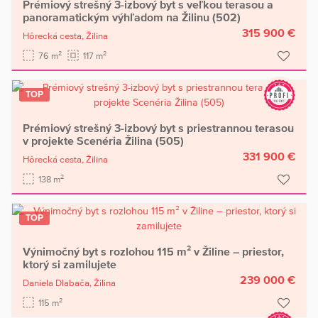
Prémiový strešný 3-izbový byt s veľkou terasou a
panoramatickým výhľadom na Žilinu (502)
315 900 €
Hôrecká cesta,
Žilina
2
2
76 m
117 m
TOP
Prémiový strešný 3-izbový byt s priestrannou terasou
v projekte Scenéria Žilina (505)
331 900 €
Hôrecká cesta,
Žilina
2
138 m
TOP
Výnimočný byt s rozlohou 115 m² v Žiline – priestor,
ktorý si zamilujete
239 000 €
Daniela Dlabača,
Žilina
2
115 m