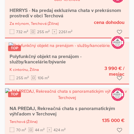
HERRYS - Na predaj exkluzívna chata v prekrásnom
prostredí v obci Terchová
cena dohodou
Za mlynom,
Terchová
(Žilina)
2
2
2
732 m
255 m
2261 m
TOP
Polyfunkčný objekt na prenájom -
služby/kancelárie/bývanie
3 990 €
/
K cintorínu,
Žilina
mesiac
2
2
255 m
106 m
TOP
NA PREDAJ, Rekreačná chata s panoramatickým
výhľadom v Terchovej
135 000 €
Terchová
(Žilina)
2
2
2
70 m
44 m
424 m