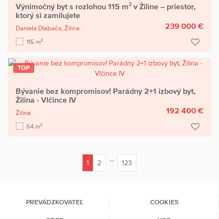
Výnimočný byt s rozlohou 115 m² v Žiline – priestor,
ktorý si zamilujete
239 000 €
Daniela Dlabača,
Žilina
2
115 m
TOP
Bývanie bez kompromisov! Parádny 2+1 izbový byt,
Žilina - Vlčince IV
192 400 €
Žilina
2
64 m
...
1
2
123
(current)
PREVÁDZKOVATEĽ
COOKIES