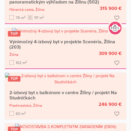
panoramatickým výhľadom na Žilinu (502)
315 900 €
Hôrecká cesta,
Žilina
2
2
76 m
117 m
TOP
Výnimočný 4-izbový byt v projekte Scenéria, Žilina
(203)
309 900 €
Žilina
2
102 m
TOP
2-izbový byt s balkónom v centre Žiliny / projekt Na
Studničkách
246 900 €
Predmestská,
Žilina
2
60 m
TOP