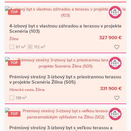
TOP
4-izbový byt s vlastnou záhradou a terasou v projekte
Scenéria (103)
327 900 €
Žilina
2
2
97 m
172 m
TOP
Prémiový strešný 3-izbový byt s priestrannou terasou
v projekte Scenéria Žilina (505)
331 900 €
Hôrecká cesta,
Žilina
2
138 m
TOP
Prémiový strešný 3-izbový byt s veľkou terasou a