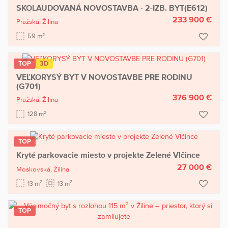
SKOLAUDOVANÁ NOVOSTAVBA - 2-IZB. BYT(E612)
233 900 €
Pražská,
Žilina
2
59 m
TOP
3D
VEĽKORYSÝ BYT V NOVOSTAVBE PRE RODINU
(G701)
376 900 €
Pražská,
Žilina
2
128 m
TOP
Kryté parkovacie miesto v projekte Zelené Vlčince
27 000 €
Moskovská,
Žilina
2
2
13 m
13 m
TOP