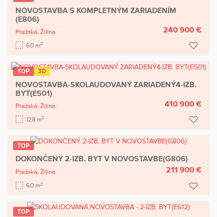
NOVOSTAVBA S KOMPLETNÝM ZARIADENÍM
(E806)
240 900 €
Pražská,
Žilina
2
60 m
TOP
3D
NOVOSTAVBA-SKOLAUDOVANÝ ZARIADENÝ4-IZB.
BYT(E501)
410 900 €
Pražská,
Žilina
2
128 m
TOP
DOKONČENÝ 2-IZB. BYT V NOVOSTAVBE(G806)
211 900 €
Pražská,
Žilina
2
60 m
TOP