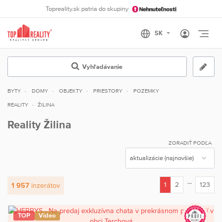
Topreality.sk patria do skupiny
Otvo
Vyhľadávanie
BYTY
DOMY
OBJEKTY
PRIESTORY
POZEMKY
REALITY
ŽILINA
Reality Žilina
ZORADIŤ PODĽA
...
1
2
123
1 957
inzerátov
(current)
TOP
Video