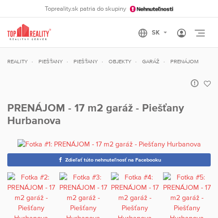
Topreality.sk patria do skupiny
Otvo
REALITY
PIEŠŤANY
PIEŠŤANY
OBJEKTY
GARÁŽ
PRENÁJOM
PRENÁJOM - 17 m2 garáž - Piešťany
Hurbanova
Zdieľať túto nehnuteľnosť na Facebooku