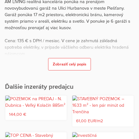
AM LIVING realitná kancelária ponúka na prenájom
novovybudovanú garáž na Ulici Hurbanova v meste Piešťany.
Garáž ponúka 17 m2 priestoru, elektronickú bránu, kamerový
systém priamo v areáli, elektriku a svetlo. V ponuke je 6 garáži s
možnosťou prenajať aj viac kusov.
Cena: 135 € s DPH / mesiac. V cene je zahrnutá základná
spotreba elektriky, v prípade väčšieho odberu elektrika hradená
nájomcom.
V prípade záujmu o viac informácií, alebo obhliadku ma neváhajte
Zobraziť celý popis
kontaktovať.
Ďalšie inzeráty predajcu
144,00 €
61,00 EUR/m2