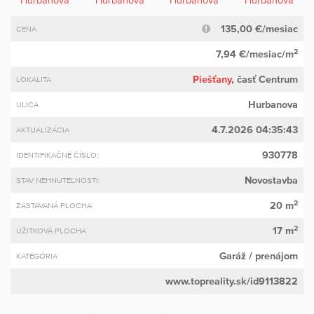
135,00 €/mesiac
CENA
2
7,94 €/mesiac/m
Piešťany
, časť Centrum
LOKALITA
Hurbanova
ULICA
4.7.2026 04:35:43
AKTUALIZÁCIA
930778
IDENTIFIKAČNÉ ČÍSLO:
Novostavba
STAV NEHNUTEĽNOSTI:
2
20 m
ZASTAVANÁ PLOCHA
2
17 m
ÚŽITKOVÁ PLOCHA
Garáž
/ prenájom
KATEGÓRIA
www.topreality.sk/id9113822