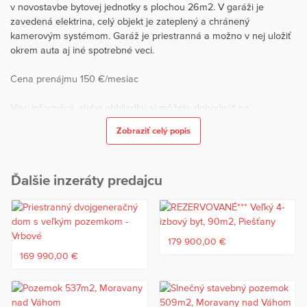
v novostavbe bytovej jednotky s plochou 26m2. V garáži je
zavedená elektrina, celý objekt je zateplený a chránený
kamerovým systémom. Garáž je priestranná a možno v nej uložiť
okrem auta aj iné spotrebné veci.
Cena prenájmu 150 €/mesiac
Viac informácií, alebo obhliadku si môžete dohodnúť na
telefónnom čísle 0903641632, alebo na mail adrese:
Zobraziť celý popis
filkas@vasereality.sk.
Ponúkame Vám na prenájom malé objekty, garáže. Stav objektu:
Ďalšie inzeráty predajcu
novostavba. Cena 150 €/mesiac.
Predávate/kupujete svoju nehnuteľnosť sám, ale netrúfate si na
všetky fázy realitného obchodu? Radi Vám pomôžeme tam, kde si
nie ste istý.
179 900,00 €
169 990,00 €
Na skoré stretnutie s Vami sa teší náš tím - VAŠE REALITY s.r.o. -
člen Realitnej Únie Slovenskej republiky