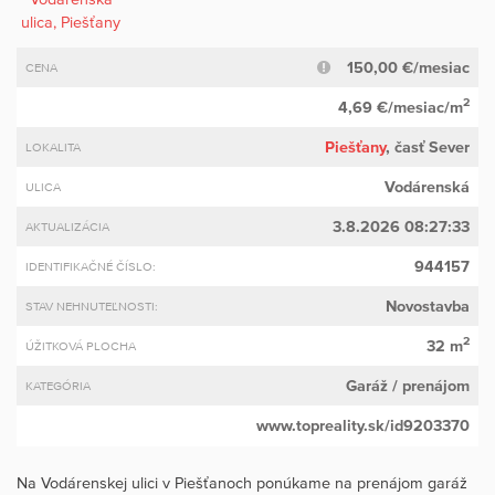
150,00 €/mesiac
CENA
2
4,69 €/mesiac/m
Piešťany
, časť Sever
LOKALITA
Vodárenská
ULICA
3.8.2026 08:27:33
AKTUALIZÁCIA
944157
IDENTIFIKAČNÉ ČÍSLO:
Novostavba
STAV NEHNUTEĽNOSTI:
2
32 m
ÚŽITKOVÁ PLOCHA
Garáž
/ prenájom
KATEGÓRIA
www.topreality.sk/id9203370
Na Vodárenskej ulici v Piešťanoch ponúkame na prenájom garáž