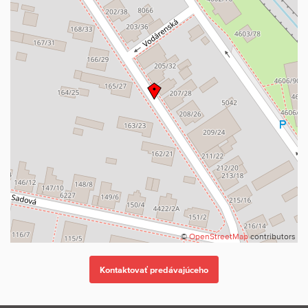
©
OpenStreetMap
contributors