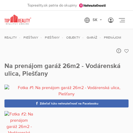
Topreality.sk patria do skupiny
Otvo
REALITY
PIEŠŤANY
PIEŠŤANY
OBJEKTY
GARÁŽ
PRENÁJOM
Na prenájom garáž 26m2 - Vodárenská
ulica, Piešťany
Zdieľať túto nehnuteľnosť na Facebooku