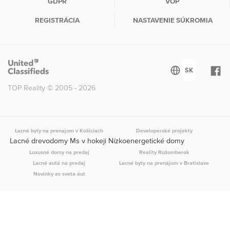
GDPR
VOP
REGISTRÁCIA
NASTAVENIE SÚKROMIA
TOP Reality © 2005 - 2026
Lacné byty na prenajom v Košiciach
Developerské projekty
Lacné drevodomy Ms v hokeji Nízkoenergetické domy
Luxusné domy na predaj
Reality Ružomberok
Lacné autá na predaj
Lacné byty na prenájom v Bratislave
Novinky zo sveta áut