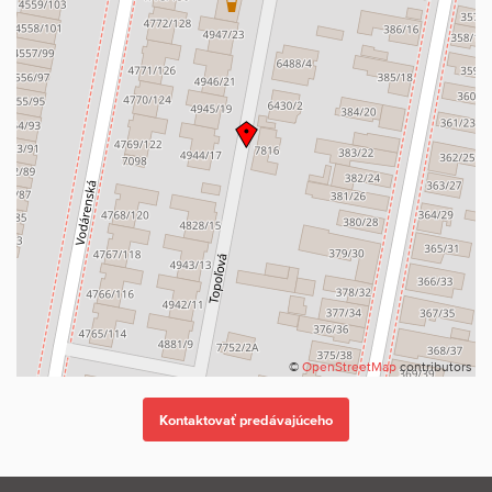
©
OpenStreetMap
contributors