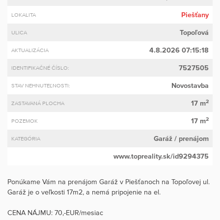
Piešťany
LOKALITA
Topoľová
ULICA
4.8.2026 07:15:18
AKTUALIZÁCIA
7527505
IDENTIFIKAČNÉ ČÍSLO:
Novostavba
STAV NEHNUTEĽNOSTI:
2
17 m
ZASTAVANÁ PLOCHA
2
17 m
POZEMOK
Garáž
/ prenájom
KATEGÓRIA
www.topreality.sk/id9294375
Ponúkame Vám na prenájom Garáž v Piešťanoch na Topoľovej ul.
Garáž je o veľkosti 17m2, a nemá pripojenie na el.
CENA NÁJMU: 70,-EUR/mesiac