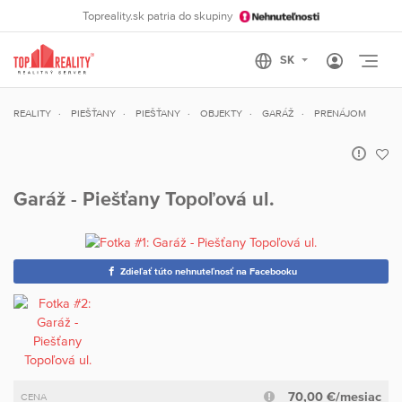
Topreality.sk patria do skupiny
Otvo
REALITY
PIEŠŤANY
PIEŠŤANY
OBJEKTY
GARÁŽ
PRENÁJOM
Garáž - Piešťany Topoľová ul.
Zdieľať túto nehnuteľnosť na Facebooku
70,00 €/mesiac
CENA