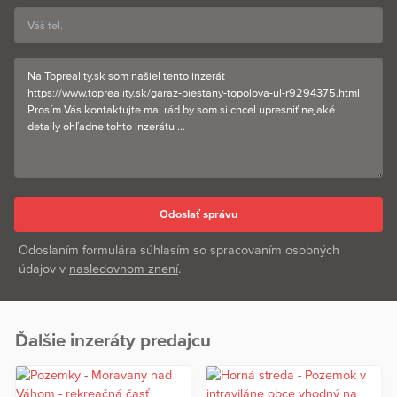
Odoslaním formulára súhlasím so spracovaním osobných
údajov v
nasledovnom znení
.
Ďalšie inzeráty predajcu