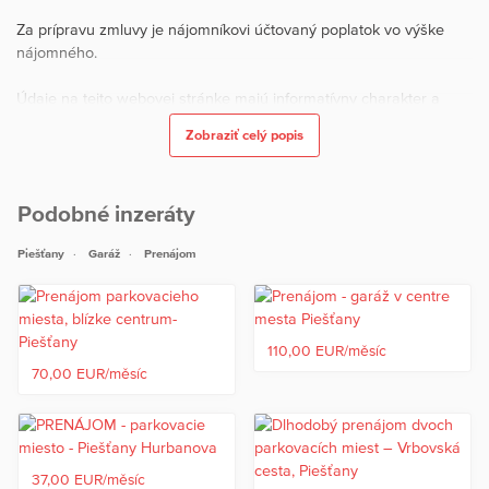
Za prípravu zmluvy je nájomníkovi účtovaný poplatok vo výške
nájomného.
Údaje na tejto webovej stránke majú informatívny charakter a
môžu sa zmeniť
Zobraziť celý popis
Termín obhliadky, resp. bližšie informácie Vám poskytneme
mailom na info@rfm.sk alebo na tel. čísle 0903 472 744 - Ing.
Peťková .
Podobné inzeráty
Piešťany
Garáž
Prenájom
110,00 EUR/měsíc
70,00 EUR/měsíc
37,00 EUR/měsíc