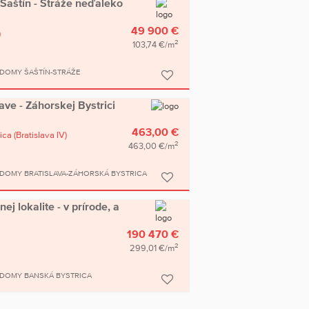
aštín - Stráže neďaleko
49 900 €
)
2
103,74 €/m
DOMY ŠAŠTÍN-STRÁŽE
ve - Záhorskej Bystrici
463,00 €
ica
(Bratislava IV)
2
463,00 €/m
DOMY BRATISLAVA-ZÁHORSKÁ BYSTRICA
 lokalite - v prírode, a
190 470 €
2
299,01 €/m
 DOMY BANSKÁ BYSTRICA