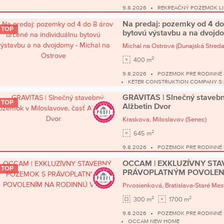
9.8.2026
REKREAČNÝ POZEMOK LI
Na predaj: pozemky od 4 do 
TOP
bytovú výstavbu a na dvojdo
Michal na Ostrove
(Dunajská Streda
2
400 m
9.8.2026
POZEMOK PRE RODINNÉ
KETER CONSTRUKTION COMPANY S.
GRAVITAS | Slnečný stavebn
TOP
Alžbetin Dvor
Kraskova,
Miloslavov
(Senec)
2
645 m
9.8.2026
POZEMOK PRE RODINNÉ
OCCAM | EXKLUZÍVNY ST
TOP
PRÁVOPLATNÝM POVOLENÍ
Prvosienková,
Bratislava-Staré Mes
2
2
300 m
1700 m
9.8.2026
POZEMOK PRE RODINNÉ 
OCCAM NEW HOME