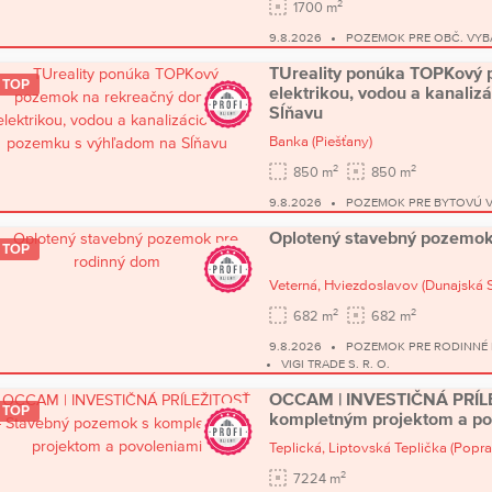
2
1700 m
9.8.2026
POZEMOK PRE OBČ. VYB
TUreality ponúka TOPKový 
TOP
elektrikou, vodou a kanali
Sĺňavu
Banka
(Piešťany)
2
2
850 m
850 m
9.8.2026
POZEMOK PRE BYTOVÚ 
Oplotený stavebný pozemok
TOP
Veterná,
Hviezdoslavov
(Dunajská 
2
2
682 m
682 m
9.8.2026
POZEMOK PRE RODINNÉ
VIGI TRADE S. R. O.
OCCAM | INVESTIČNÁ PRÍLE
TOP
kompletným projektom a po
Teplická,
Liptovská Teplička
(Popra
2
7224 m