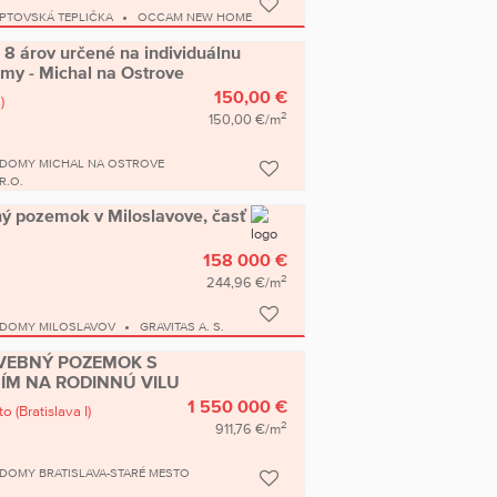
PTOVSKÁ TEPLIČKA
OCCAM NEW HOME
8 árov určené na individuálnu
my - Michal na Ostrove
150,00 €
)
2
150,00 €/m
 DOMY MICHAL NA OSTROVE
R.O.
ý pozemok v Miloslavove, časť
158 000 €
2
244,96 €/m
 DOMY MILOSLAVOV
GRAVITAS A. S.
AVEBNÝ POZEMOK S
M NA RODINNÚ VILU
1 550 000 €
to
(Bratislava I)
2
911,76 €/m
DOMY BRATISLAVA-STARÉ MESTO