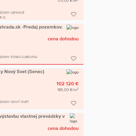
170,00 €/m
 DOMY LEHNICE
R.O.
rada.sk -Predaj pozemkov.
cena dohodou
 DOMY STARÁ ĽUBOVŇA
 Nový Svet (Senec)
102 120 €
2
185,00 €/m
 DOMY NOVÝ SVET
výstavbu vlastnej prevádzky v
cena dohodou