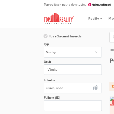
Topreality.sk patria do skupiny
Reality
Ma
Iba súkromná inzercia
Typ
TO
P
Druh
Všetky
Lokalita
1
Fulltext (ID)