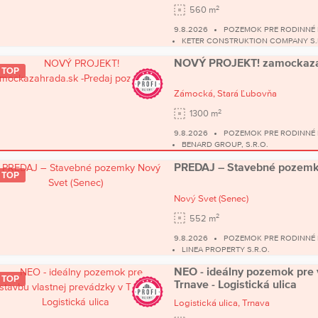
2
560 m
9.8.2026
POZEMOK PRE RODINNÉ
KETER CONSTRUKTION COMPANY S.
NOVÝ PROJEKT! zamockazah
TOP
Zámocká,
Stará Ľubovňa
2
1300 m
9.8.2026
POZEMOK PRE RODINNÉ
BENARD GROUP, S.R.O.
PREDAJ – Stavebné pozemky
TOP
Nový Svet
(Senec)
2
552 m
9.8.2026
POZEMOK PRE RODINNÉ
LINEA PROPERTY S.R.O.
NEO - ideálny pozemok pre 
TOP
Trnave - Logistická ulica
Logistická ulica,
Trnava