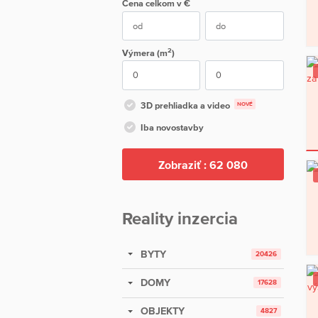
Cena
celkom
v €
2
Výmera (m
)
3D prehliadka a video
NOVÉ
Iba novostavby
Zobraziť :
62 080
Reality inzercia
BYTY
20426
DOMY
17628
OBJEKTY
4827