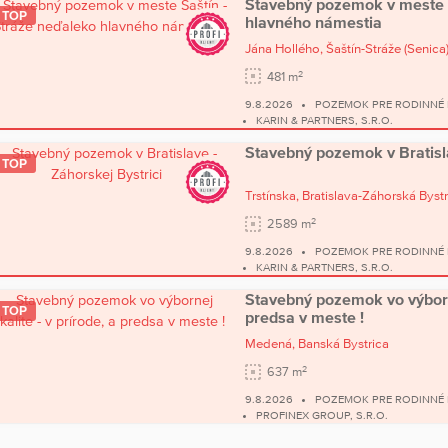
Stavebný pozemok v meste Š
TOP
hlavného námestia
Jána Hollého,
Šaštín-Stráže
(Senica
2
481 m
9.8.2026
POZEMOK PRE RODINNÉ 
KARIN & PARTNERS, S.R.O.
Stavebný pozemok v Bratisla
TOP
Trstínska,
Bratislava-Záhorská Bystr
2
2589 m
9.8.2026
POZEMOK PRE RODINNÉ 
KARIN & PARTNERS, S.R.O.
Stavebný pozemok vo výbornej
TOP
predsa v meste !
Medená,
Banská Bystrica
2
637 m
9.8.2026
POZEMOK PRE RODINNÉ
PROFINEX GROUP, S.R.O.