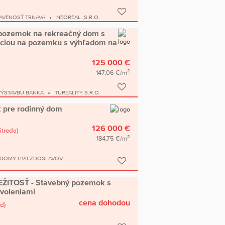
AVENOSŤ TRNAVA
NEOREAL ,S.R.O.
pozemok na rekreačný dom s
záciou na pozemku s výhľadom na
125 000 €
2
147,06 €/m
VÝSTAVBU BANKA
TUREALITY S.R.O.
 pre rodinný dom
126 000 €
Streda)
2
184,75 €/m
 DOMY HVIEZDOSLAVOV
ŽITOSŤ - Stavebný pozemok s
voleniami
cena dohodou
d)