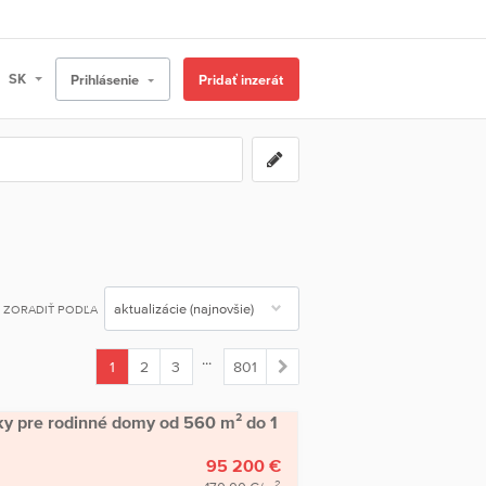
Prihlásenie
Pridať inzerát
ZORADIŤ PODĽA
...
1
2
3
801
(current)
y pre rodinné domy od 560 m² do 1
95 200 €
2