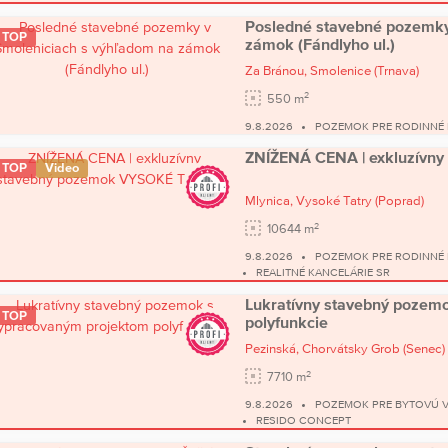
Posledné stavebné pozemky
TOP
zámok (Fándlyho ul.)
Za Bránou,
Smolenice
(Trnava)
2
550 m
9.8.2026
POZEMOK PRE RODINNÉ
ZNÍŽENÁ CENA | exkluzívn
TOP
Video
Mlynica,
Vysoké Tatry
(Poprad)
2
10644 m
9.8.2026
POZEMOK PRE RODINNÉ 
REALITNÉ KANCELÁRIE SR
Lukratívny stavebný pozem
TOP
polyfunkcie
Pezinská,
Chorvátsky Grob
(Senec)
2
7710 m
9.8.2026
POZEMOK PRE BYTOVÚ 
RESIDO CONCEPT