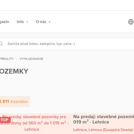
gazín
Info
O nás
PREALITY
VYHĽADÁVANIE
OZEMKY
2 811
inzerátov
Na predaj: stavebné pozemk
TOP
019 m² - Lehnice
Lehnice,
Lehnice
(Dunajská Streda)