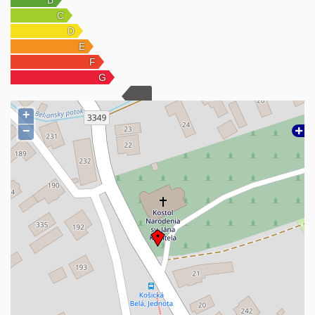
turistiku, cyklistiku, rybolov, hubárčenie či vodné športy. V blízkosti
sa nachádza aj zastávka SAD s pravidelným spojením do Košíc,
vrátane spojenia k štadiónu Lokomotíva.
Ak hľadáte miesto, kde si môžete vychutnávať ticho lesa, čistý
vzduch, zvuk tečúceho potoka a dokonalý pokoj, pričom mesto
máte na dosah len niekoľko minút jazdy, táto nehnuteľnosť je
+
výbornou voľbou.
−
Možná je aj výmena za byt v Košiciach.
Cena: 99 900 €
Kontakt: 0911 900 062