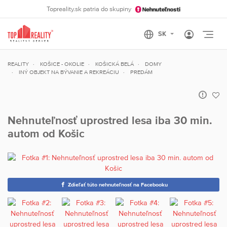
Topreality.sk patria do skupiny
Otvo
REALITY
KOŠICE - OKOLIE
KOŠICKÁ BELÁ
DOMY
INÝ OBJEKT NA BÝVANIE A REKREÁCIU
PREDÁM
Nehnuteľnosť uprostred lesa iba 30 min.
autom od Košic
Zdieľať túto nehnuteľnosť na Facebooku