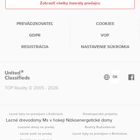
Zobraziť všetky inzeráty predajcu
PREVÁDZKOVATEĽ
COOKIES
GDPR
VOP
REGISTRÁCIA
NASTAVENIE SÚKROMIA
TOP Reality © 2005 - 2026
Lacné byty na prenajom v Košiciach
Developerské projekty
Lacné drevodomy Ms v hokeji Nízkoenergetické domy
Luxusné domy na predaj
Reality Ružomberok
Lacné autá na predaj
Lacné byty na prenájom v Bratislave