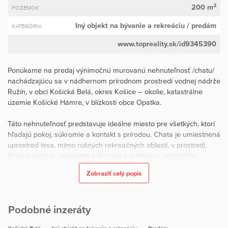
2
200 m
POZEMOK
Iný objekt na bývanie a rekreáciu
/ predám
KATEGÓRIA
www.topreality.sk/id9345390
Ponúkame na predaj výnimočnú murovanú nehnuteľnosť /chatu/
nachádzajúcu sa v nádhernom prírodnom prostredí vodnej nádrže
Ružín, v obci Košická Belá, okres Košice – okolie, katastrálne
územie Košické Hámre, v blízkosti obce Opatka.
Táto nehnuteľnosť predstavuje ideálne miesto pre všetkých, ktorí
hľadajú pokoj, súkromie a kontakt s prírodou. Chata je umiestnená
uprostred lesa, mimo rušných rekreačných oblastí, v prostredí,
ktoré poskytuje absolútne súkromie a jedinečnú atmosféru
oddychu počas celého roka. Príjemnú atmosféru dotvára potok
Zobraziť celý popis
pretekajúci v blízkosti chaty, ktorého zurčanie umocňuje pocit
pokoja a relaxu. Veľkou výhodou je bezproblémový prístup po
asfaltovej ceste až ku chate a zároveň výborná dostupnosť do
Podobné inzeráty
mesta Košice.