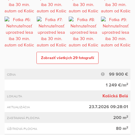
Zobraziť všetkých 29 fotografií
99 900 €
CENA
2
1 249 €/m
Košická Belá
LOKALITA
23.7.2026 09:28:01
AKTUALIZÁCIA
2
200 m
ZASTAVANÁ PLOCHA
2
80 m
ÚŽITKOVÁ PLOCHA