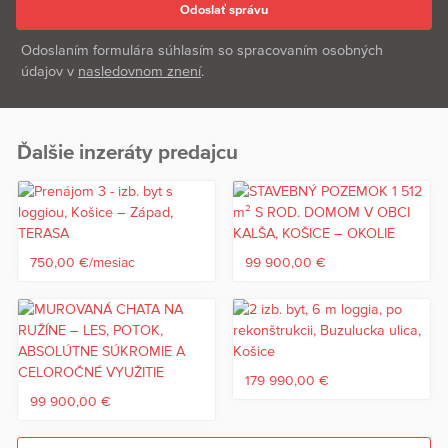
Odoslaním formulára súhlasím so spracovaním osobných
údajov v
nasledovnom znení
.
Ďalšie inzeráty predajcu
750,00 €/mesiac
99 900,00 €
179 990,00 €
99 900,00 €