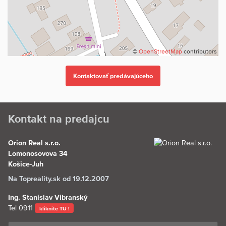
©
OpenStreetMap
contributors
Kontakt na predajcu
Orion Real s.r.o.
Lomonosovova 34
Košice-Juh
Na Topreality.sk od 19.12.2007
Ing. Stanislav Vibranský
Tel
0911
kliknite TU !