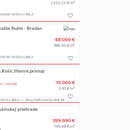
2
3 222,22 €/m
OMČEK KOŠICKÁ BELÁ
alite Ružín - Bradan
88 000 €
2
880,00 €/m
OMČEK KOŠICKÁ BELÁ
,Košic.Hámre,prístup
15 000 €
e - okolie)
2
2,43 €/m
ŠICKÁ BELÁ
REALITNÉ KANCELÁRIE SR
užínskej priehrade
399 990 €
2
799,98 €/m
2