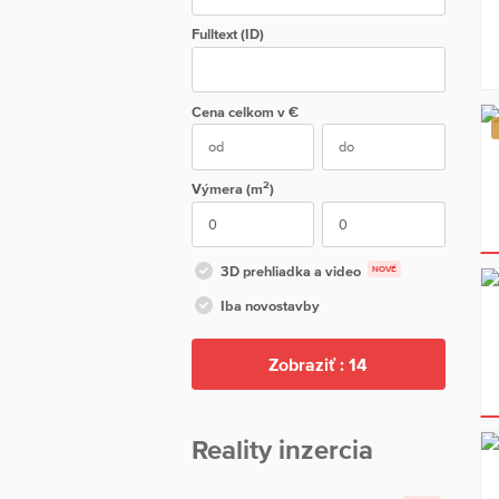
Fulltext (ID)
Cena
celkom
v €
2
Výmera (m
)
3D prehliadka a video
NOVÉ
Iba novostavby
Zobraziť :
14
Reality inzercia