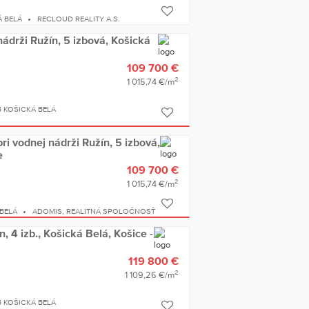
Á BELÁ
RECLOUD REALITY A.S.
ádrži Ružín, 5 izbová, Košická
109 700 €
2
1 015,74 €/m
B KOŠICKÁ BELÁ
i vodnej nádrži Ružín, 5 izbová,
e
109 700 €
2
1 015,74 €/m
BELÁ
ADOMIS, REALITNÁ SPOLOČNOSŤ
, 4 izb., Košická Belá, Košice -
119 800 €
2
1 109,26 €/m
B KOŠICKÁ BELÁ