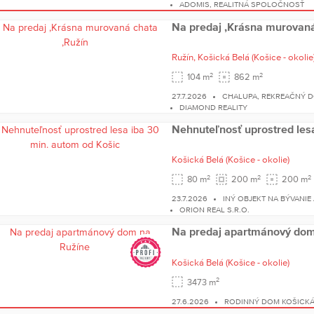
ADOMIS, REALITNÁ SPOLOČNOSŤ
Na predaj ,Krásna murovaná
Ružín,
Košická Belá
(Košice - okolie
2
2
104 m
862 m
27.7.2026
CHALUPA, REKREAČNÝ D
DIAMOND REALITY
Nehnuteľnosť uprostred les
Košická Belá
(Košice - okolie)
2
2
2
80 m
200 m
200 m
23.7.2026
INÝ OBJEKT NA BÝVANIE
ORION REAL S.R.O.
Na predaj apartmánový dom
Košická Belá
(Košice - okolie)
2
3473 m
27.6.2026
RODINNÝ DOM KOŠICKÁ