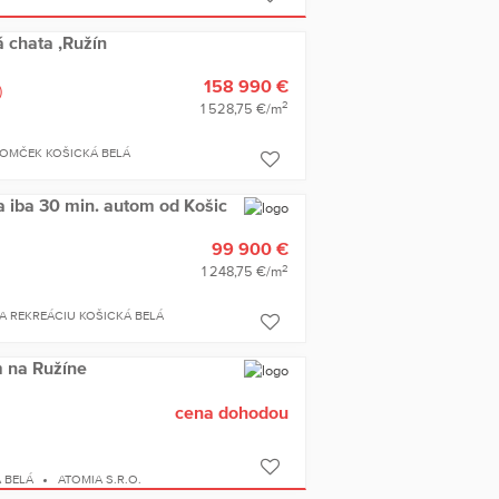
 chata ,Ružín
158 990 €
)
2
1 528,75 €/m
OMČEK KOŠICKÁ BELÁ
a iba 30 min. autom od Košic
99 900 €
2
1 248,75 €/m
 A REKREÁCIU KOŠICKÁ BELÁ
 na Ružíne
cena dohodou
 BELÁ
ATOMIA S.R.O.