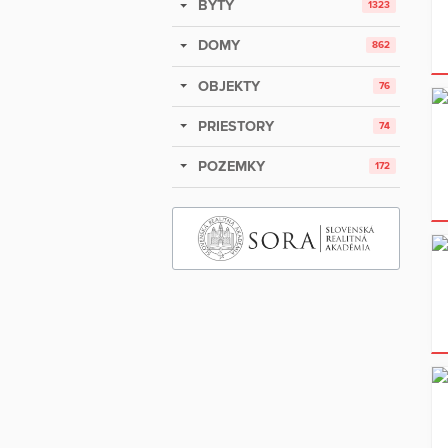
BYTY
1323
DOMY
862
OBJEKTY
76
PRIESTORY
74
POZEMKY
172