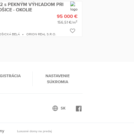
2 s PEKNÝM VÝHĽADOM PRI
ŠICE - OKOLIE
95 000 €
2
156,51 €/m
ŠICKÁ BELÁ
ORION REAL S.R.O.
GISTRÁCIA
NASTAVENIE
SÚKROMIA
omy
Luxusné domy na predaj