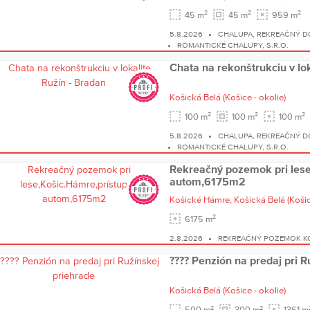
2
2
2
45 m
45 m
959 m
5.8.2026
CHALUPA, REKREAČNÝ D
ROMANTICKÉ CHALUPY, S.R.O.
Chata na rekonštrukciu v lok
Košická Belá
(Košice - okolie)
2
2
2
100 m
100 m
100 m
5.8.2026
CHALUPA, REKREAČNÝ D
ROMANTICKÉ CHALUPY, S.R.O.
Rekreačný pozemok pri lese
autom,6175m2
Košické Hámre,
Košická Belá
(Košic
2
6175 m
2.8.2026
REKREAČNÝ POZEMOK KO
???? Penzión na predaj pri R
Košická Belá
(Košice - okolie)
2
2
500 m
300 m
1361 m