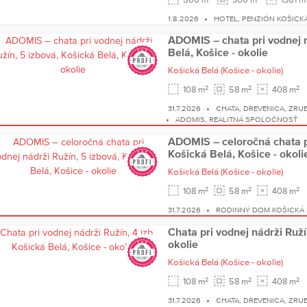
1.8.2026
HOTEL, PENZIÓN KOŠICK
ADOMIS – chata pri vodnej n
Belá, Košice - okolie
Košická Belá
(Košice - okolie)
2
2
2
108 m
58 m
408 m
31.7.2026
CHATA, DREVENICA, ZRU
ADOMIS, REALITNÁ SPOLOČNOSŤ
ADOMIS – celoročná chata pr
Košická Belá, Košice - okoli
Košická Belá
(Košice - okolie)
2
2
2
108 m
58 m
408 m
31.7.2026
RODINNÝ DOM KOŠICKÁ 
Chata pri vodnej nádrži Ružín
okolie
Košická Belá
(Košice - okolie)
2
2
2
108 m
58 m
408 m
31.7.2026
CHATA, DREVENICA, ZRU