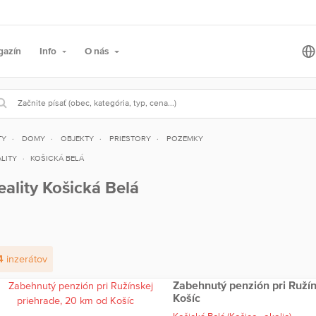
gazín
Info
O nás
TY
DOMY
OBJEKTY
PRIESTORY
POZEMKY
LITY
KOŠICKÁ BELÁ
eality Košická Belá
4
inzerátov
Zabehnutý penzión pri Ruží
Košíc