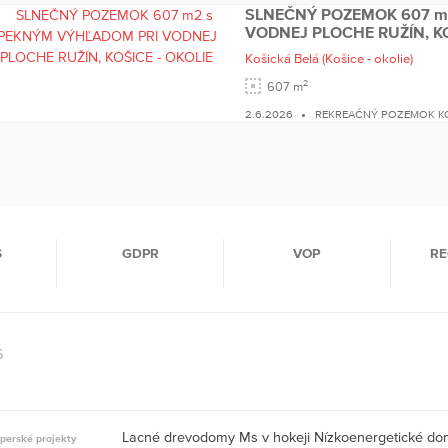
SLNEČNÝ POZEMOK 607 m
VODNEJ PLOCHE RUŽÍN, KO
Košická Belá
(Košice - okolie)
2
607 m
2.6.2026
REKREAČNÝ POZEMOK KO
S
GDPR
VOP
RE
6
Lacné drevodomy Ms v hokeji Nízkoenergetické d
perské projekty