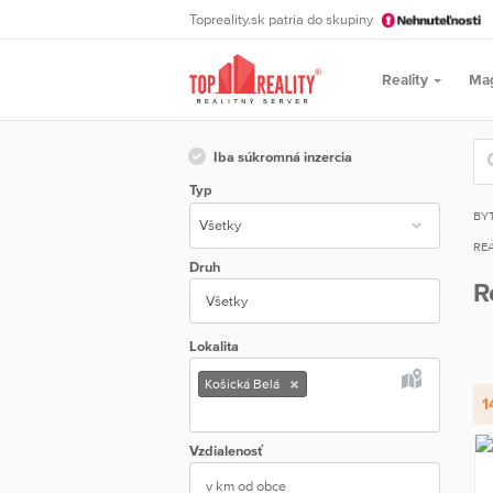
Topreality.sk patria do skupiny
Reality
Ma
Iba súkromná inzercia
Typ
BY
REA
Druh
R
Všetky
Lokalita
Košická Belá
1
Vzdialenosť