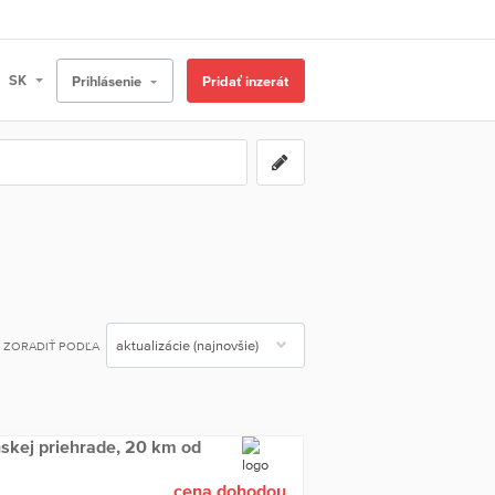
Prihlásenie
Pridať inzerát
ZORADIŤ PODĽA
nskej priehrade, 20 km od
cena dohodou