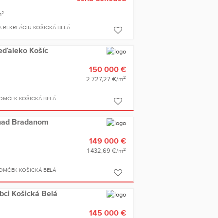
2
m
A REKREÁCIU KOŠICKÁ BELÁ
eďaleko Košíc
150 000 €
2
2 727,27 €/m
OMČEK KOŠICKÁ BELÁ
 nad Bradanom
149 000 €
2
1 432,69 €/m
OMČEK KOŠICKÁ BELÁ
obci Košická Belá
145 000 €