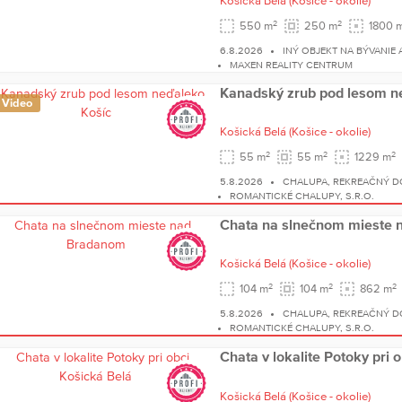
Košická Belá
(Košice - okolie)
2
2
550 m
250 m
1800 
6.8.2026
INÝ OBJEKT NA BÝVANIE 
MAXEN REALITY CENTRUM
Kanadský zrub pod lesom n
Video
Košická Belá
(Košice - okolie)
2
2
2
55 m
55 m
1229 m
5.8.2026
CHALUPA, REKREAČNÝ D
ROMANTICKÉ CHALUPY, S.R.O.
Chata na slnečnom mieste
Košická Belá
(Košice - okolie)
2
2
2
104 m
104 m
862 m
5.8.2026
CHALUPA, REKREAČNÝ D
ROMANTICKÉ CHALUPY, S.R.O.
Chata v lokalite Potoky pri 
Košická Belá
(Košice - okolie)