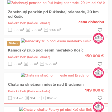
Zabehnutý penzión pri Ružínskej priehrade, 20 km
od Košíc
cena dohodou
Košická Belá
(Košice - okolie)
2
2
2
550 m
250 m
1800 m
Video
Kanadský zrub pod lesom neďaleko Košíc
150 000 €
Košická Belá
(Košice - okolie)
2
2
2
55 m
55 m
1229 m
Chata na slnečnom mieste nad Bradanom
149 000 €
Košická Belá
(Košice - okolie)
2
2
2
104 m
104 m
862 m