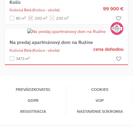
Košic
99 900 €
Košická Belá
(Košice - okolie)
2
2
2
80 m
200 m
200 m
Na predaj apartmánový dom na Ružíne
cena dohodou
Košická Belá
(Košice - okolie)
2
3473 m
PREVÁDZKOVATEĽ
COOKIES
GDPR
VOP
REGISTRÁCIA
NASTAVENIE SÚKROMIA