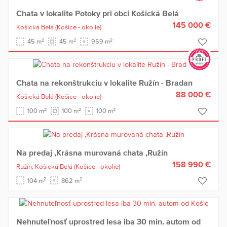
Chata v lokalite Potoky pri obci Košická Belá
145 000 €
Košická Belá
(Košice - okolie)
2
2
2
45 m
45 m
959 m
Chata na rekonštrukciu v lokalite Ružín - Bradan
88 000 €
Košická Belá
(Košice - okolie)
2
2
2
100 m
100 m
100 m
Na predaj ,Krásna murovaná chata ,Ružín
158 990 €
Ružín,
Košická Belá
(Košice - okolie)
2
2
104 m
862 m
Nehnuteľnosť uprostred lesa iba 30 min. autom od