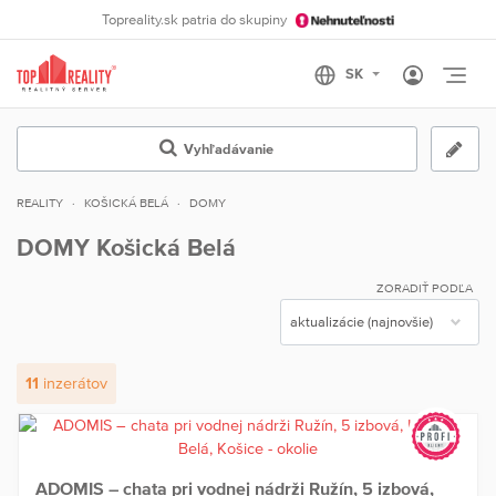
Topreality.sk patria do skupiny
Otvo
Vyhľadávanie
REALITY
KOŠICKÁ BELÁ
DOMY
DOMY Košická Belá
ZORADIŤ PODĽA
11
inzerátov
ADOMIS – chata pri vodnej nádrži Ružín, 5 izbová,