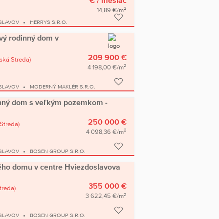
€
/ mesiac
2
14,89 €/m
SLAVOV
HERRYS S.R.O.
vý rodinný dom v
209 900 €
ská Streda)
2
4 198,00 €/m
SLAVOV
MODERNÝ MAKLÉR S.R.O.
inný dom s veľkým pozemkom -
250 000 €
Streda)
2
4 098,36 €/m
SLAVOV
BOSEN GROUP S.R.O.
ho domu v centre Hviezdoslavova
355 000 €
treda)
2
3 622,45 €/m
SLAVOV
BOSEN GROUP S.R.O.