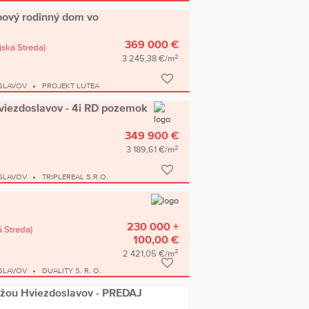
bový rodinný dom vo
369 000 €
jská Streda)
2
3 245,38 €/m
SLAVOV
PROJEKT LUTEA
iezdoslavov - 4i RD pozemok
349 900 €
2
3 189,61 €/m
SLAVOV
TRIPLEREAL S.R.O.
230 000 +
 Streda)
100,00 €
2
2 421,05 €/m
SLAVOV
DUALITY S. R. O.
ážou Hviezdoslavov - PREDAJ