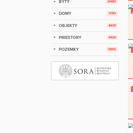
BYTY
20481
DOMY
17761
OBJEKTY
4839
PRIESTORY
6424
POZEMKY
12912