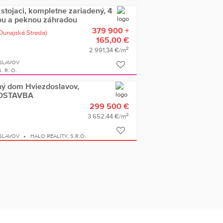
tojaci, kompletne zariadený, 4
ou a peknou záhradou
379 900 +
Dunajská Streda)
165,00 €
2
2 991,34 €/m
SLAVOV
 R. O.
nný dom Hviezdoslavov,
OVOSTAVBA
299 500 €
2
3 652,44 €/m
SLAVOV
HALO REALITY, S.R.O.