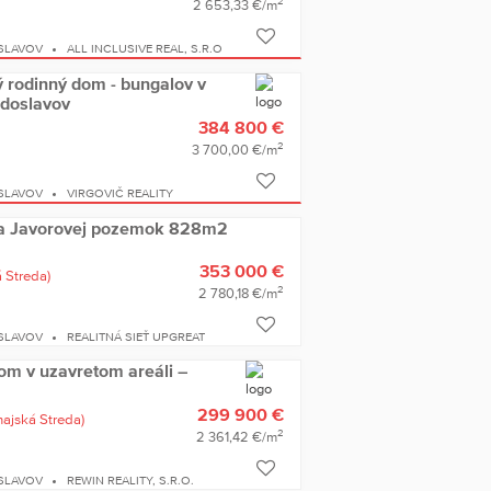
2
2 653,33 €/m
SLAVOV
ALL INCLUSIVE REAL, S.R.O
ý rodinný dom - bungalov v
zdoslavov
384 800 €
2
3 700,00 €/m
SLAVOV
VIRGOVIČ REALITY
na Javorovej pozemok 828m2
353 000 €
 Streda)
2
2 780,18 €/m
SLAVOV
REALITNÁ SIEŤ UPGREAT
om v uzavretom areáli –
299 900 €
najská Streda)
2
2 361,42 €/m
SLAVOV
REWIN REALITY, S.R.O.