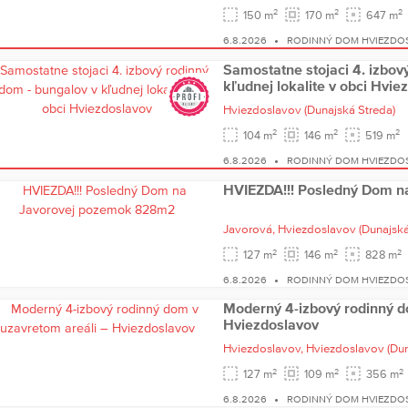
2
2
2
150 m
170 m
647 m
6.8.2026
RODINNÝ DOM HVIEZDO
Samostatne stojaci 4. izbov
kľudnej lokalite v obci Hvie
Hviezdoslavov
(Dunajská Streda)
2
2
2
104 m
146 m
519 m
6.8.2026
RODINNÝ DOM HVIEZDO
HVIEZDA!!! Posledný Dom 
Javorová,
Hviezdoslavov
(Dunajská
2
2
2
127 m
146 m
828 m
6.8.2026
RODINNÝ DOM HVIEZDO
Moderný 4-izbový rodinný d
Hviezdoslavov
Hviezdoslavov,
Hviezdoslavov
(Du
2
2
2
127 m
109 m
356 m
6.8.2026
RODINNÝ DOM HVIEZDO