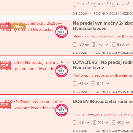
2
2
2
131 m
161 m
686 m
6.8.2026
RODINNÝ DOM HVIEZDO
Na predaj výnimočný 2-izbo
TOP
Video
Hviezdoslavove
Slnečnicová,
Hviezdoslavov
(Dunaj
2
2
2
50 m
70 m
680 m
6.8.2026
RODINNÝ DOM HVIEZDO
LOYALTERS | Na predaj rod
TOP
Hviezdoslavov
Parková,
Hviezdoslavov
(Dunajská 
2
2
61 m
947 m
6.8.2026
RODINNÝ DOM HVIEZDO
BOSEN |Novostavba rodinné
TOP
Hlavná,
Hviezdoslavov
(Dunajská S
2
2
2
98 m
101 m
400 m
6.8.2026
RODINNÝ DOM HVIEZDO