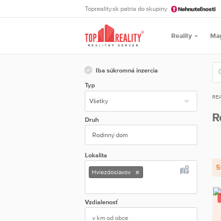
Topreality.sk patria do skupiny
Reality
Ma
Iba súkromná inzercia
Typ
REA
R
Druh
Rodinný dom
Lokalita
5
Hviezdoslavov
Vzdialenosť