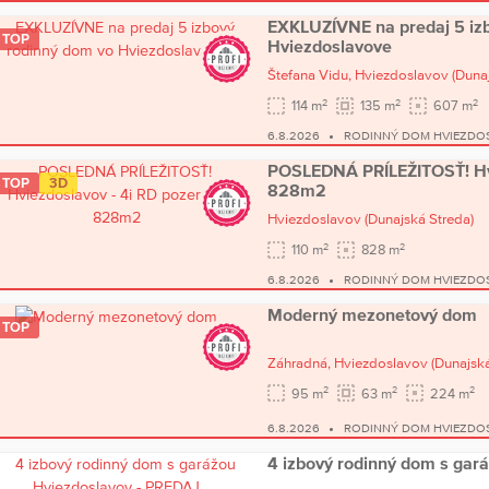
EXKLUZÍVNE na predaj 5 iz
TOP
Hviezdoslavove
Štefana Vidu,
Hviezdoslavov
(Duna
2
2
2
114 m
135 m
607 m
6.8.2026
RODINNÝ DOM HVIEZDO
POSLEDNÁ PRÍLEŽITOSŤ! Hv
TOP
3D
828m2
Hviezdoslavov
(Dunajská Streda)
2
2
110 m
828 m
6.8.2026
RODINNÝ DOM HVIEZDO
Moderný mezonetový dom
TOP
Záhradná,
Hviezdoslavov
(Dunajská
2
2
2
95 m
63 m
224 m
6.8.2026
RODINNÝ DOM HVIEZDO
4 izbový rodinný dom s gar