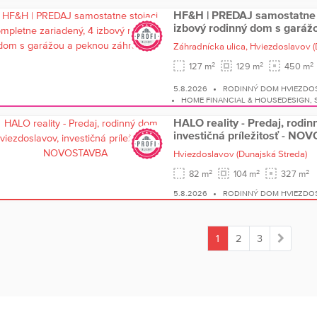
HF&H | PREDAJ samostatne s
izbový rodinný dom s garáž
Záhradnícka ulica,
Hviezdoslavov
(
2
2
2
127 m
129 m
450 m
5.8.2026
RODINNÝ DOM HVIEZDO
HOME FINANCIAL & HOUSEDESIGN, S.
HALO reality - Predaj, rodi
investičná príležitosť - N
Hviezdoslavov
(Dunajská Streda)
2
2
2
82 m
104 m
327 m
5.8.2026
RODINNÝ DOM HVIEZDO
1
2
3
(current)