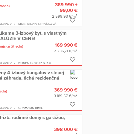
389 990 +
treda)
99,00 €
2
2 599,93 €/m
SLAVOV
MGR. SILVIA STRAŠKOVÁ
úkame 3-izbový byt, s vlastným
ŽALÚZIE V CENE!
169 990 €
najská Streda)
2
2 236,71 €/m
SLAVOV
BOSEN GROUP S.R.O.
ný 4-izbový bungalov v slepej
ná záhrada, tichá rezidenčná
369 990 €
eda)
2
3 189,57 €/m
SLAVOV
GRAHAMS REAL
-izb. rodinné domy s garážou,
398 000 €