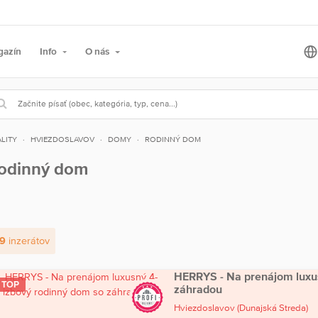
gazín
Info
O nás
LITY
HVIEZDOSLAVOV
DOMY
RODINNÝ DOM
odinný dom
9
inzerátov
HERRYS - Na prenájom luxu
TOP
záhradou
Hviezdoslavov
(Dunajská Streda)