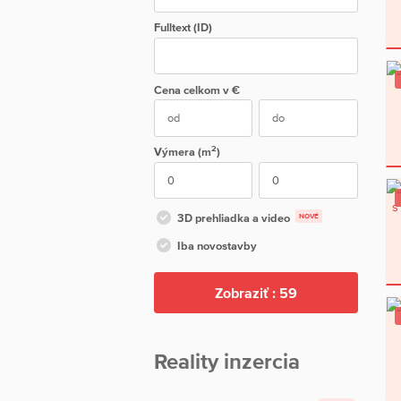
Fulltext (ID)
Cena
celkom
v €
2
Výmera (m
)
3D prehliadka a video
NOVÉ
Iba novostavby
Zobraziť :
59
Reality inzercia