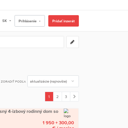
Prihlásenie
Pridať inzerát
ZORADIŤ PODĽA
1
2
3
(current)
sný 4-izbový rodinný dom so
1 950 + 300,00