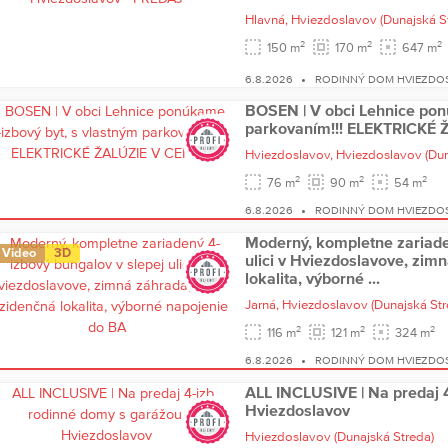
Hlavná,
Hviezdoslavov
(Dunajská S
2
2
2
150 m
170 m
647 m
6.8.2026
RODINNÝ DOM HVIEZDO
BOSEN | V obci Lehnice pon
parkovaním!!! ELEKTRICKÉ 
Hviezdoslavov,
Hviezdoslavov
(Du
2
2
2
76 m
90 m
54 m
6.8.2026
RODINNÝ DOM HVIEZDO
Moderný, kompletne zariade
Video
3D
ulici v Hviezdoslavove, zim
lokalita, výborné ...
Jarná,
Hviezdoslavov
(Dunajská Str
2
2
2
116 m
121 m
324 m
6.8.2026
RODINNÝ DOM HVIEZDO
ALL INCLUSIVE | Na predaj 4
Hviezdoslavov
Hviezdoslavov
(Dunajská Streda)