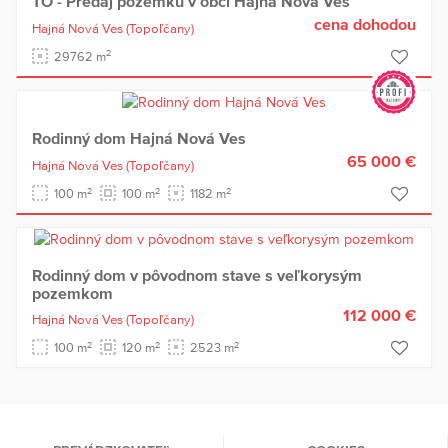
TO - Predaj pozemku v obci Hajná Nová Ves
cena dohodou
Hajná Nová Ves
(Topoľčany)
2
29762 m
Rodinný dom Hajná Nová Ves
65 000 €
Hajná Nová Ves
(Topoľčany)
2
2
2
100 m
100 m
1182 m
Rodinný dom v pôvodnom stave s veľkorysým
pozemkom
112 000 €
Hajná Nová Ves
(Topoľčany)
2
2
2
100 m
120 m
2523 m