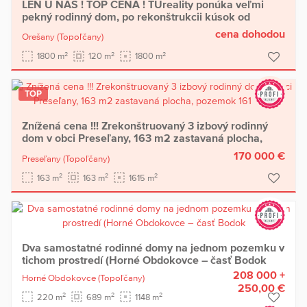
LEN U NÁS ! TOP CENA ! TUreality ponúka veľmi
pekný rodinný dom, po rekonštrukcii kúsok od
Piešťan a Topolčian - rezervované
cena dohodou
Orešany
(Topoľčany)
2
2
2
1800 m
120 m
1800 m
TOP
Znížená cena !!! Zrekonštruovaný 3 izbový rodinný
dom v obci Preseľany, 163 m2 zastavaná plocha,
pozemok 1615 m2
170 000 €
Preseľany
(Topoľčany)
2
2
2
163 m
163 m
1615 m
Dva samostatné rodinné domy na jednom pozemku v
tichom prostredí (Horné Obdokovce – časť Bodok
208 000 +
Horné Obdokovce
(Topoľčany)
250,00 €
2
2
2
220 m
689 m
1148 m