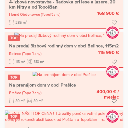
4-izbová novostavba - Radovka pri lese a jazere, 20
km Nitry a od Topolčian
168 900 €
Horné Obdokovce
(Topoľčany)
2
285 m
TOP
Na predaj 3izbový rodinný dom v obci Belince, 115m2
115 990 €
Belince
(Topoľčany)
2
2
115 m
310 m
TOP
Na prenájom dom v obci Prašice
400,00 €
/
Prašice
(Topoľčany)
mesiac
2
2
80 m
80 m
TOP