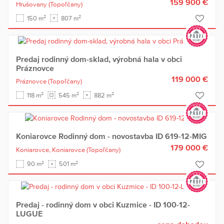
159 900 €
Hrušovany
(Topoľčany)
2
2
150 m
807 m
Predaj rodinný dom-sklad, výrobná hala v obci
Práznovce
119 000 €
Práznovce
(Topoľčany)
2
2
2
118 m
545 m
882 m
Koniarovce Rodinný dom - novostavba ID 619-12-MIG
179 000 €
Koniarovce,
Koniarovce
(Topoľčany)
2
2
90 m
501 m
Predaj - rodinný dom v obci Kuzmice - ID 100-12-
LUGUE