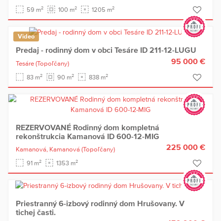
2
2
2
59 m
100 m
1205 m
Video
Predaj - rodinný dom v obci Tesáre ID 211-12-LUGU
95 000 €
Tesáre
(Topoľčany)
2
2
2
83 m
90 m
838 m
REZERVOVANÉ Rodinný dom kompletná
rekonštrukcia Kamanová ID 600-12-MIG
225 000 €
Kamanová,
Kamanová
(Topoľčany)
2
2
91 m
1353 m
Priestranný 6-izbový rodinný dom Hrušovany. V
tichej časti.