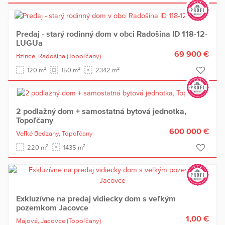
Predaj - starý rodinný dom v obci Radošina ID 118-12-
LUGUa
69 900 €
Bzince,
Radošina
(Topoľčany)
2
2
2
120 m
150 m
2342 m
2 podlažný dom + samostatná bytová jednotka,
Topoľčany
600 000 €
Veľké Bedzany,
Topoľčany
2
2
220 m
1435 m
Exkluzívne na predaj vidiecky dom s veľkým
pozemkom Jacovce
1,00 €
Májová,
Jacovce
(Topoľčany)