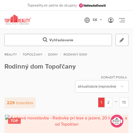
Topreality.sk patria do skupiny
Otvo
Vyhľadávanie
REALITY
TOPOĽČANY
DOMY
RODINNÝ DOM
Rodinný dom Topoľčany
ZORADIŤ PODĽA
...
1
2
15
229
inzerátov
(current)
TOP