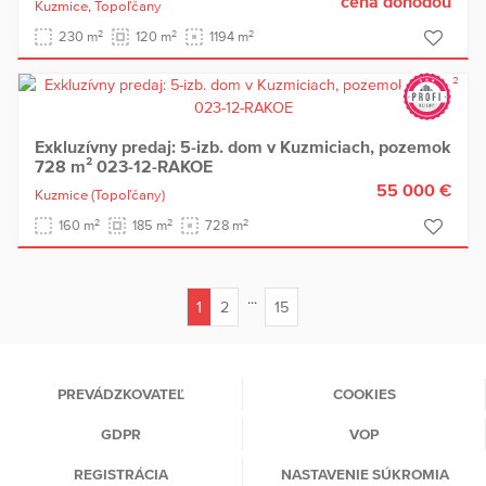
cena dohodou
Kuzmice,
Topoľčany
2
2
2
230 m
120 m
1194 m
Exkluzívny predaj: 5-izb. dom v Kuzmiciach, pozemok
728 m² 023-12-RAKOE
55 000 €
Kuzmice
(Topoľčany)
2
2
2
160 m
185 m
728 m
...
1
2
15
(current)
PREVÁDZKOVATEĽ
COOKIES
GDPR
VOP
REGISTRÁCIA
NASTAVENIE SÚKROMIA