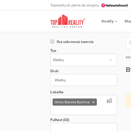
Topreality.sk patria do skupiny
Reality
Ma
Iba súkromná inzercia
Typ
REA
B
Druh
Všetky
Lokalita
Okres Banská Bystrica
Fulltext (ID)