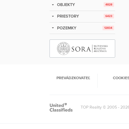
OBJEKTY
4828
PRIESTORY
6423
POZEMKY
12834
PREVÁDZKOVATEĽ
COOKIE
TOP Reality © 2005 - 202