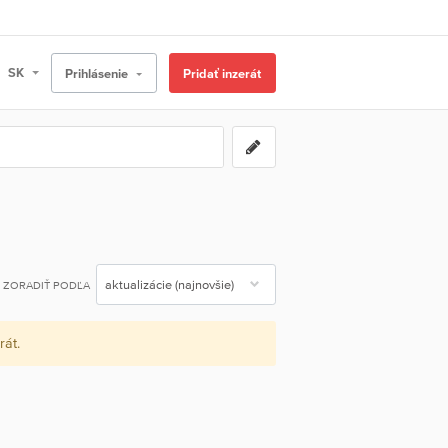
Prihlásenie
Pridať inzerát
ZORADIŤ PODĽA
rát.