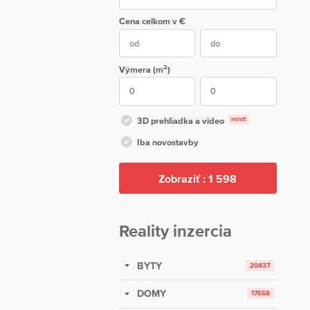
Cena
celkom
v €
2
Výmera (m
)
3D prehliadka a video
NOVÉ
Iba novostavby
Zobraziť :
1 598
Reality inzercia
BYTY
20437
DOMY
17658