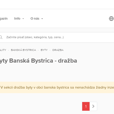
gazín
Info
O nás
LITY
BANSKÁ BYSTRICA
BYTY
DRAZBA
yty Banská Bystrica - dražba
V sekcii dražba byty v obci banska bystrica sa nenachádza žiadny inze
1
(current)