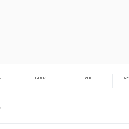
S
GDPR
VOP
RE
6