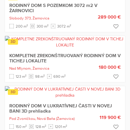
RODINNÝ DOM S POZEMKOM 3072 m2 V
ŽARNOVICI
289 000 €
Slobody 373,
Žarnovica
2
2
2
200 m
300 m
3072 m
3D
KOMPLETNE ZREKONŠTRUOVANÝ RODINNÝ DOM V
TICHEJ LOKALITE
180 000 €
Nad Mlynom,
Žarnovica
2
2
2
123 m
98 m
690 m
3D
RODINNÝ DOM V LUKRATÍVNEJ ČASTI V NOVEJ
BANI 3D prehliadka
119 900 €
Pod Zvoničkou,
Nová Baňa
(Žarnovica)
2
2
2
150 m
128 m
1201 m