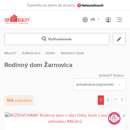
Topreality.sk patria do skupiny
Otvo
Vyhľadávanie
REALITY
ŽARNOVICA
DOMY
RODINNÝ DOM
Rodinný dom Žarnovica
ZORADIŤ PODĽA
...
1
2
7
104
inzerátov
(current)