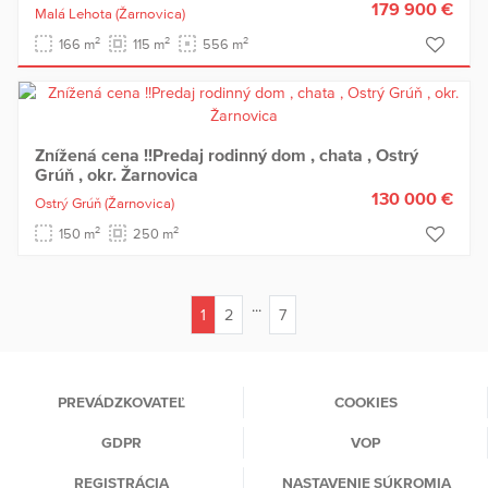
179 900 €
Malá Lehota
(Žarnovica)
2
2
2
166 m
115 m
556 m
Znížená cena !!Predaj rodinný dom , chata , Ostrý
Grúň , okr. Žarnovica
130 000 €
Ostrý Grúň
(Žarnovica)
2
2
150 m
250 m
...
1
2
7
(current)
PREVÁDZKOVATEĽ
COOKIES
GDPR
VOP
REGISTRÁCIA
NASTAVENIE SÚKROMIA