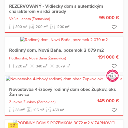
REZERVOVANÝ - Vidiecky dom s autentickým
charakterom v srdci prírody
95 000 €
Veľká Lehota
(Žarnovica)
2
2
2
300 m
200 m
1200 m
Rodinný dom, Nová Baňa, pozemok 2 079 m2
191 000 €
Podhorská,
Nová Baňa
(Žarnovica)
2
2
2
220 m
340 m
2079 m
Novostavba 4-izbový rodinný dom obec Župkov, okr.
Žarnovica
145 000 €
Župkov,
Župkov
(Žarnovica)
2
2
2
88 m
105 m
459 m
3D