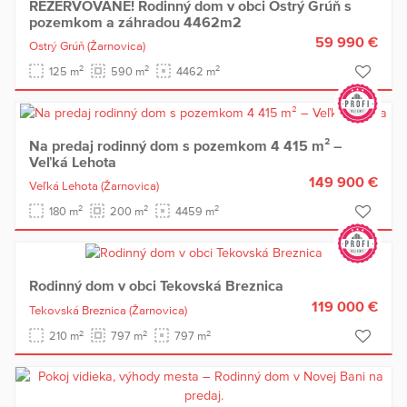
REZERVOVANE! Rodinný dom v obci Ostrý Grúň s
pozemkom a záhradou 4462m2
59 990 €
Ostrý Grúň
(Žarnovica)
2
2
2
125 m
590 m
4462 m
Na predaj rodinný dom s pozemkom 4 415 m² –
Veľká Lehota
149 900 €
Veľká Lehota
(Žarnovica)
2
2
2
180 m
200 m
4459 m
Rodinný dom v obci Tekovská Breznica
119 000 €
Tekovská Breznica
(Žarnovica)
2
2
2
210 m
797 m
797 m