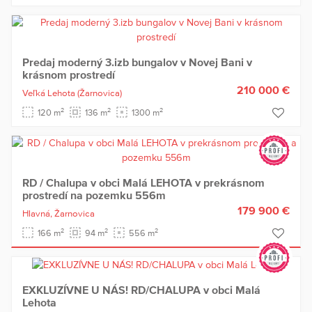
Predaj moderný 3.izb bungalov v Novej Bani v
krásnom prostredí
210 000 €
Veľká Lehota
(Žarnovica)
2
2
2
120 m
136 m
1300 m
RD / Chalupa v obci Malá LEHOTA v prekrásnom
prostredí na pozemku 556m
179 900 €
Hlavná,
Žarnovica
2
2
2
166 m
94 m
556 m
EXKLUZÍVNE U NÁS! RD/CHALUPA v obci Malá
Lehota