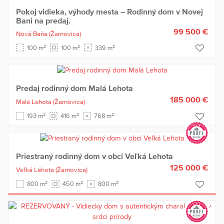
Pokoj vidieka, výhody mesta – Rodinný dom v Novej
Bani na predaj.
99 500 €
Nová Baňa
(Žarnovica)
2
2
2
100 m
100 m
339 m
Predaj rodinný dom Malá Lehota
185 000 €
Malá Lehota
(Žarnovica)
2
2
2
193 m
416 m
768 m
Priestraný rodinný dom v obci Veľká Lehota
125 000 €
Veľká Lehota
(Žarnovica)
2
2
2
800 m
450 m
800 m