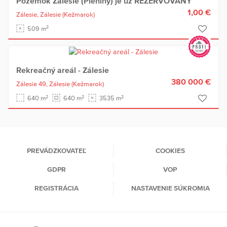
Pozemok Zálesie (Pieniny) je už REZERVOVANY
1,00 €
Zálesie,
Zálesie
(Kežmarok)
2
509 m
Rekreačný areál - Zálesie
380 000 €
Zálesie 49,
Zálesie
(Kežmarok)
2
2
2
640 m
640 m
3535 m
PREVÁDZKOVATEĽ
COOKIES
GDPR
VOP
REGISTRÁCIA
NASTAVENIE SÚKROMIA