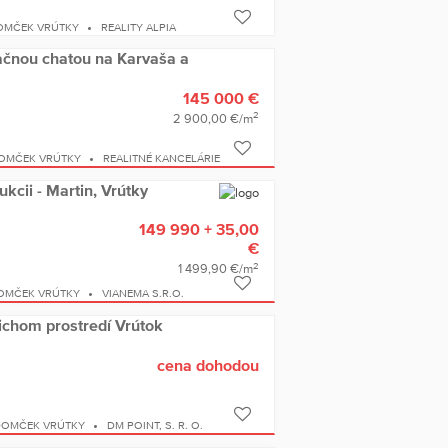
OMČEK VRÚTKY
REALITY ALPIA
čnou chatou na Karvaša a
145 000 €
2
2 900,00 €/m
DOMČEK VRÚTKY
REALITNÉ KANCELÁRIE
kcii - Martin, Vrútky
149 990 + 35,00
€
2
1 499,90 €/m
OMČEK VRÚTKY
VIANEMA S.R.O.
tichom prostredí Vrútok
cena dohodou
DOMČEK VRÚTKY
DM POINT, S. R. O.