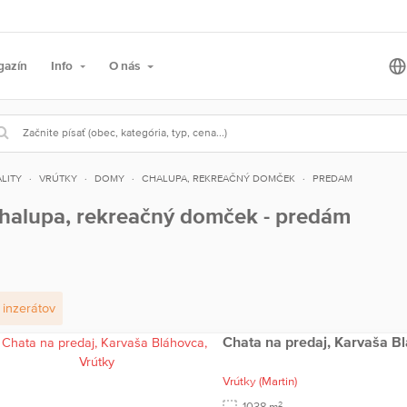
gazín
Info
O nás
LITY
VRÚTKY
DOMY
CHALUPA, REKREAČNÝ DOMČEK
PREDAM
halupa, rekreačný domček - predám
inzerátov
Chata na predaj, Karvaša Bl
Vrútky
(Martin)
2
1038 m