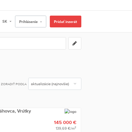
Prihlásenie
Pridať inzerát
ZORADIŤ PODĽA
áhovca, Vrútky
145 000 €
2
139,69 €/m