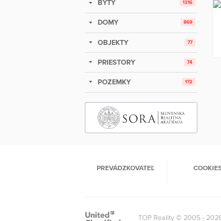
BYTY
1316
DOMY
869
OBJEKTY
77
PRIESTORY
74
POZEMKY
172
PREVÁDZKOVATEĽ
COOKIE
TOP Reality © 2005 - 202