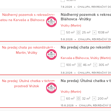
7.8.2026
CHALUPA, REKREAČNÝ D
Nádherný pozemok s rekrea
Bláhovca -Vrútky
Vrútky
(Martin)
2
2
2
50 m
25 m
1038 m
5.8.2026
CHALUPA, REKREAČNÝ 
Na predaj chata po rekonštru
Karvaša a Bláhovca,
Vrútky
(Martin)
2
2
2
100 m
46 m
305 m
3.8.2026
CHALUPA, REKREAČNÝ D
Na predaj: Útulná chatka v 
Vrútky
(Martin)
2
2
2
60 m
32 m
200 m
15.6.2026
CHALUPA, REKREAČNÝ 