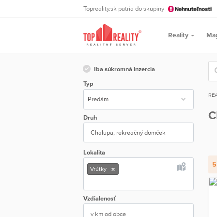
Topreality.sk patria do skupiny
Reality
Ma
Iba súkromná inzercia
Typ
REA
C
Druh
Chalupa, rekreačný domček
Lokalita
5
Vrútky
Vzdialenosť