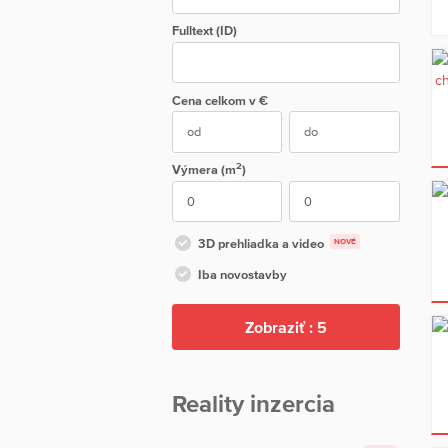
Fulltext (ID)
Cena
celkom
v €
2
Výmera (m
)
3D prehliadka a video
NOVÉ
Iba novostavby
Zobraziť :
5
Reality inzercia