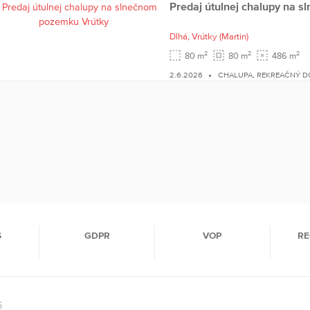
Predaj útulnej chalupy na 
Dlhá,
Vrútky
(Martin)
2
2
2
80 m
80 m
486 m
2.6.2026
CHALUPA, REKREAČNÝ 
S
GDPR
VOP
RE
6