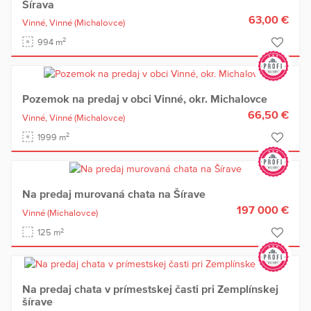
Šírava
63,00 €
Vinné,
Vinné
(Michalovce)
2
994 m
Pozemok na predaj v obci Vinné, okr. Michalovce
66,50 €
Vinné,
Vinné
(Michalovce)
2
1999 m
Na predaj murovaná chata na Šírave
197 000 €
Vinné
(Michalovce)
2
125 m
Na predaj chata v prímestskej časti pri Zemplínskej
šírave