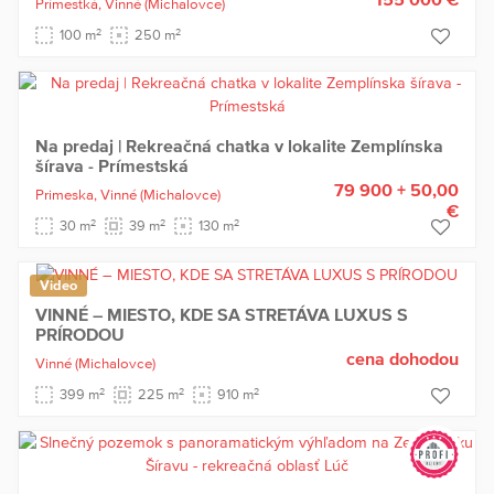
Prímestká,
Vinné
(Michalovce)
2
2
100 m
250 m
Na predaj | Rekreačná chatka v lokalite Zemplínska
šírava - Prímestská
79 900 + 50,00
Primeska,
Vinné
(Michalovce)
€
2
2
2
30 m
39 m
130 m
Video
VINNÉ – MIESTO, KDE SA STRETÁVA LUXUS S
PRÍRODOU
cena dohodou
Vinné
(Michalovce)
2
2
2
399 m
225 m
910 m