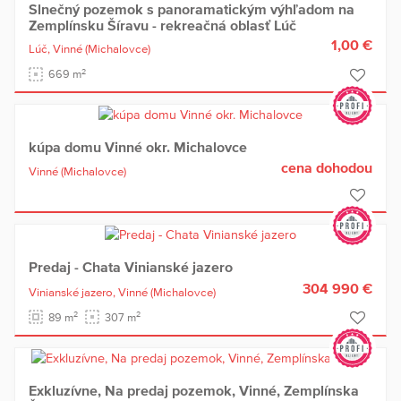
Slnečný pozemok s panoramatickým výhľadom na
Zemplínsku Šíravu - rekreačná oblasť Lúč
1,00 €
Lúč,
Vinné
(Michalovce)
2
669 m
kúpa domu Vinné okr. Michalovce
cena dohodou
Vinné
(Michalovce)
Predaj - Chata Vinianské jazero
304 990 €
Vinianské jazero,
Vinné
(Michalovce)
2
2
89 m
307 m
Exkluzívne, Na predaj pozemok, Vinné, Zemplínska