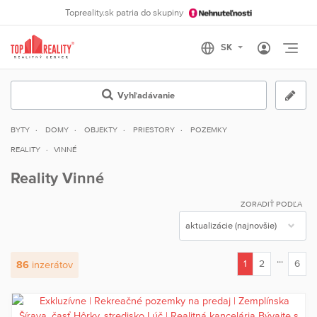
Topreality.sk patria do skupiny
Otvo
Vyhľadávanie
BYTY
DOMY
OBJEKTY
PRIESTORY
POZEMKY
REALITY
VINNÉ
Reality Vinné
ZORADIŤ PODĽA
...
1
2
6
86
inzerátov
(current)