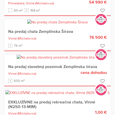
54 990 €
Prímestská,
Vinné
(Michalovce)
2
2
60 m
158 m
Na predaj chata Zemplínska Šírava
76 500 €
Vinné
(Michalovce)
2
76 m
Na predaj stavebný pozemok Zemplínska šírava
cena dohodou
Vinné
(Michalovce)
2
600 m
EXKLUZÍVNE na predaj rekreačná chata, Vinné
(N250-13-MIM)
1,00 €
Vinné
(Michalovce)