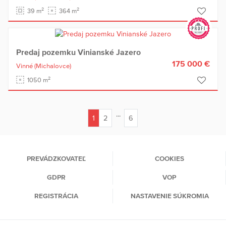
2
2
39 m
364 m
Predaj pozemku Vinianské Jazero
175 000 €
Vinné
(Michalovce)
2
1050 m
...
1
2
6
(current)
PREVÁDZKOVATEĽ
COOKIES
GDPR
VOP
REGISTRÁCIA
NASTAVENIE SÚKROMIA