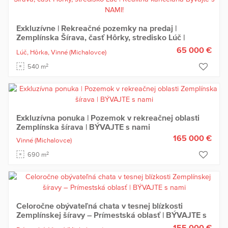
Exkluzívne | Rekreačné pozemky na predaj |
Zemplínska Šírava, časť Hôrky, stredisko Lúč |
Realitná kancelária Bývajte s NAMI!
65 000 €
Lúč, Hôrka,
Vinné
(Michalovce)
2
540 m
Exkluzívna ponuka | Pozemok v rekreačnej oblasti
Zemplínska šírava | BÝVAJTE s nami
165 000 €
Vinné
(Michalovce)
2
690 m
Celoročne obývateľná chata v tesnej blízkosti
Zemplínskej šíravy – Prímestská oblasť | BÝVAJTE s
nami
155 000 €