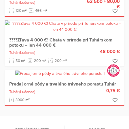
62 500 + 80,00
Tuhár
(Lučenec)
€
2
2
120 m
466 m
????Zľava 4 000 €! Chata v prírode pri Tuhárskom
potoku – len 44 000 €
48 000 €
Tuhár
(Lučenec)
2
2
2
50 m
200 m
200 m
Predaj orné pôdy a trvalého trávneho porastu Tuhár
0,75 €
Tuhár
(Lučenec)
2
3000 m