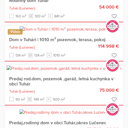
Rodinný dom Tuhár
54 000 €
Tuhár
(Lučenec)
2
2
2
150 m
100 m
841 m
Video
Dom v Tuhári | 1010 m² pozemok, terasa, pokoj
114 998 €
Tuhár
(Lučenec)
2
2
2
134 m
134 m
1010 m
Predaj rod.dom, pozemok ,garáž, letná kuchynka v
obci Tuhár
75 000 €
Tuhár
(Lučenec)
2
2
2
90 m
149 m
900 m
Predaj,rodinný dom v obci Tuhár,okres Lučenec