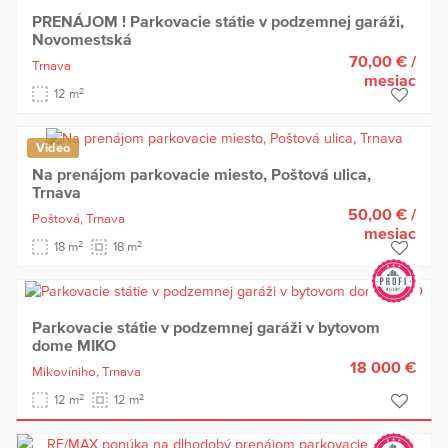
PRENÁJOM ! Parkovacie státie v podzemnej garáži,
Novomestská
70,00 €
/
Trnava
mesiac
2
12 m
Video
Na prenájom parkovacie miesto, Poštová ulica,
Trnava
50,00 €
/
Poštová,
Trnava
mesiac
2
2
18 m
18 m
Parkovacie státie v podzemnej garáži v bytovom
dome MIKO
18 000 €
Mikovíniho,
Trnava
2
2
12 m
12 m