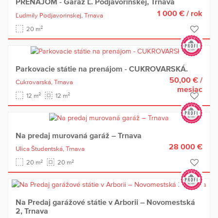
PRENÁJOM - Garáž Ľ. Podjavorinskej, Trnava
1 000 €
/ rok
Ľudmily Podjavorinskej,
Trnava
2
20 m
Parkovacie státie na prenájom - CUKROVARSKÁ.
50,00 €
/
Cukrovarská,
Trnava
mesiac
2
2
12 m
12 m
Na predaj murovaná garáž – Trnava
28 000 €
Ulica Študentská,
Trnava
2
2
20 m
20 m
Na Predaj garážové státie v Arborii – Novomestská
2, Trnava