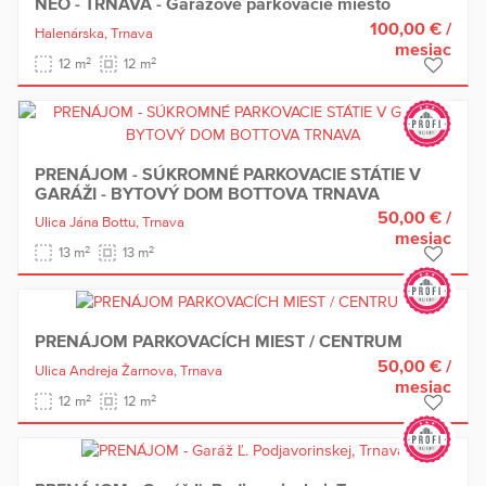
NEO - TRNAVA - Garážové parkovacie miesto
100,00 €
/
Halenárska,
Trnava
mesiac
2
2
12 m
12 m
PRENÁJOM - SÚKROMNÉ PARKOVACIE STÁTIE V
GARÁŽI - BYTOVÝ DOM BOTTOVA TRNAVA
50,00 €
/
Ulica Jána Bottu,
Trnava
mesiac
2
2
13 m
13 m
PRENÁJOM PARKOVACÍCH MIEST / CENTRUM
50,00 €
/
Ulica Andreja Žarnova,
Trnava
mesiac
2
2
12 m
12 m