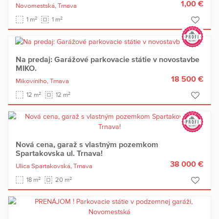
1,00 €
Novomestská,
Trnava
2
2
1 m
1 m
Na predaj: Garážové parkovacie státie v novostavbe
MIKO.
18 500 €
Mikovíniho,
Trnava
2
2
12 m
12 m
Nová cena, garaž s vlastným pozemkom
Spartakovska ul. Trnava!
38 000 €
Ulica Spartakovská,
Trnava
2
2
18 m
20 m