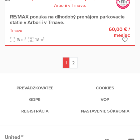
RE/MAX ponúka na dlhodobý prenájom parkovacie
státie v Arborii v Trnave.
60,00 €
/
Trnava
mesiac
2
2
18 m
18 m
1
2
(current)
PREVÁDZKOVATEĽ
COOKIES
GDPR
VOP
REGISTRÁCIA
NASTAVENIE SÚKROMIA