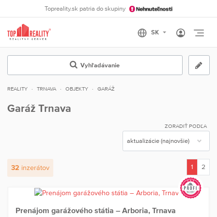
Topreality.sk patria do skupiny
Otvo
Vyhľadávanie
REALITY
TRNAVA
OBJEKTY
GARÁŽ
Garáž Trnava
ZORADIŤ PODĽA
1
2
32
inzerátov
(current)
Prenájom garážového státia – Arboria, Trnava