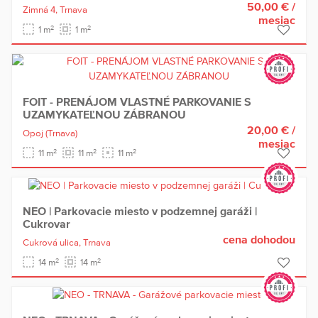
50,00 €
/
Zimná 4,
Trnava
mesiac
2
2
1 m
1 m
FOIT - PRENÁJOM VLASTNÉ PARKOVANIE S
UZAMYKATEĽNOU ZÁBRANOU
20,00 €
/
Opoj
(Trnava)
mesiac
2
2
2
11 m
11 m
11 m
NEO | Parkovacie miesto v podzemnej garáži |
Cukrovar
cena dohodou
Cukrová ulica,
Trnava
2
2
14 m
14 m