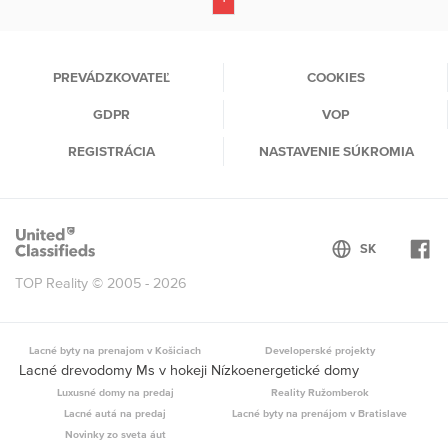
(current)
PREVÁDZKOVATEĽ
COOKIES
GDPR
VOP
REGISTRÁCIA
NASTAVENIE SÚKROMIA
TOP Reality © 2005 - 2026
Lacné byty na prenajom v Košiciach
Developerské projekty
Lacné drevodomy Ms v hokeji Nízkoenergetické domy
Luxusné domy na predaj
Reality Ružomberok
Lacné autá na predaj
Lacné byty na prenájom v Bratislave
Novinky zo sveta áut