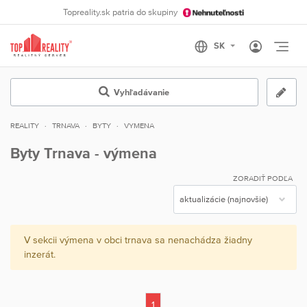
Topreality.sk patria do skupiny
Otvo
Vyhľadávanie
REALITY
TRNAVA
BYTY
VYMENA
Byty Trnava - výmena
ZORADIŤ PODĽA
V sekcii výmena v obci trnava sa nenachádza žiadny
inzerát.
1