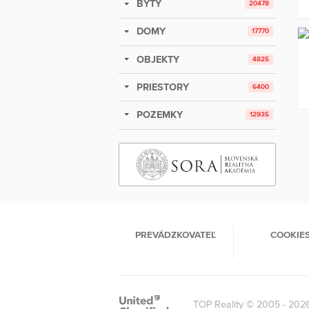
BYTY
20478
DOMY
17770
OBJEKTY
4825
PRIESTORY
6400
POZEMKY
12935
PREVÁDZKOVATEĽ
COOKIE
TOP Reality © 2005 - 202