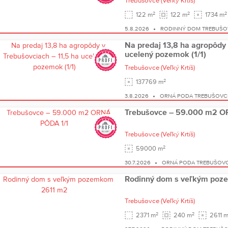
Trebušovce
(Veľký Krtíš)
2
2
2
122 m
122 m
1734 m
5.8.2026
RODINNÝ DOM TREBUŠO
Na predaj 13,8 ha agropôdy 
ucelený pozemok (1/1)
Trebušovce
(Veľký Krtíš)
2
137769 m
3.8.2026
ORNÁ PODA TREBUŠOVC
Trebušovce – 59.000 m2 O
Trebušovce
(Veľký Krtíš)
2
59000 m
30.7.2026
ORNÁ PODA TREBUŠOV
Rodinný dom s veľkým po
Trebušovce
(Veľký Krtíš)
2
2
2371 m
240 m
2611 