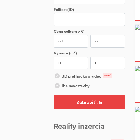
Fulltext (ID)
Cena
celkom
v €
2
Výmera (m
)
3D prehliadka a video
NOVÉ
Iba novostavby
Zobraziť :
5
Reality inzercia