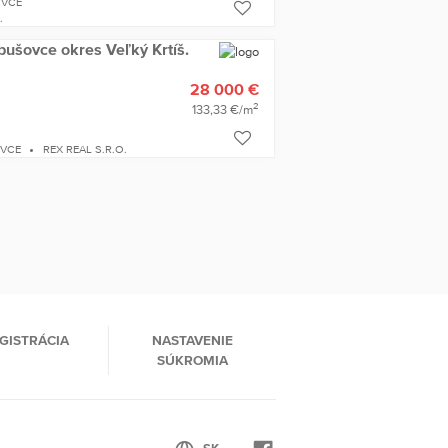
OVCE
.
bušovce okres Veľký Krtíš.
28 000 €
2
133,33 €/m
OVCE
REX REAL S.R.O.
GISTRÁCIA
NASTAVENIE
SÚKROMIA