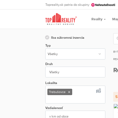
Topreality.sk patria do skupiny
Reality
Ma
Iba súkromná inzercia
Typ
BY
REA
Druh
R
Všetky
Lokalita
Trebušovce
5
Vzdialenosť