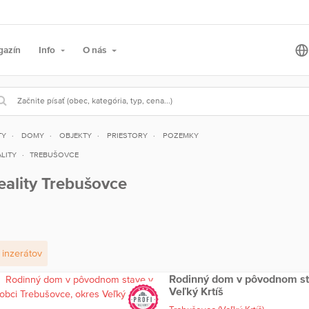
gazín
Info
O nás
TY
DOMY
OBJEKTY
PRIESTORY
POZEMKY
LITY
TREBUŠOVCE
eality Trebušovce
inzerátov
Rodinný dom v pôvodnom sta
Veľký Krtíš