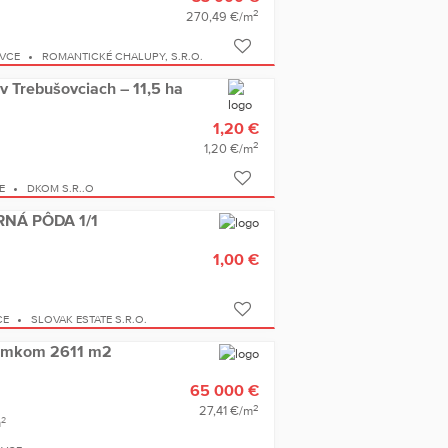
2
270,49 €/m
VCE
ROMANTICKÉ CHALUPY, S.R.O.
v Trebušovciach – 11,5 ha
1,20 €
2
1,20 €/m
E
DKOM S.R..O
RNÁ PÔDA 1/1
1,00 €
CE
SLOVAK ESTATE S.R.O.
zemkom 2611 m2
65 000 €
2
27,41 €/m
2
m