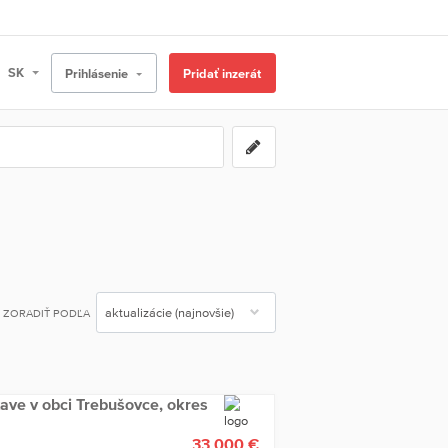
Prihlásenie
Pridať inzerát
ZORADIŤ PODĽA
ve v obci Trebušovce, okres
33 000 €