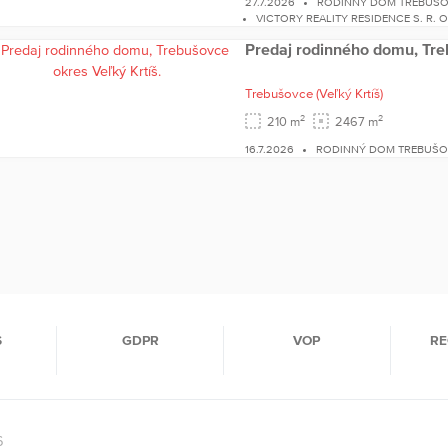
27.7.2026
RODINNÝ DOM TREBUŠ
VICTORY REALITY RESIDENCE S. R. O
Predaj rodinného domu, Tre
Trebušovce
(Veľký Krtíš)
2
2
210 m
2467 m
16.7.2026
RODINNÝ DOM TREBUŠ
S
GDPR
VOP
RE
6