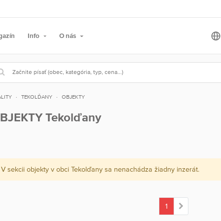
gazín
Info
O nás
LITY
TEKOLĎANY
OBJEKTY
BJEKTY Tekolďany
V sekcii objekty v obci Tekolďany sa nenachádza žiadny inzerát.
1
(current)