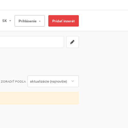
Prihlásenie
Pridať inzerát
ZORADIŤ PODĽA