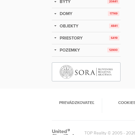
BYTY
20441
DOMY
17749
OBJEKTY
4841
PRIESTORY
6419
POZEMKY
12900
PREVÁDZKOVATEĽ
COOKIE
TOP Reality © 2005 - 202