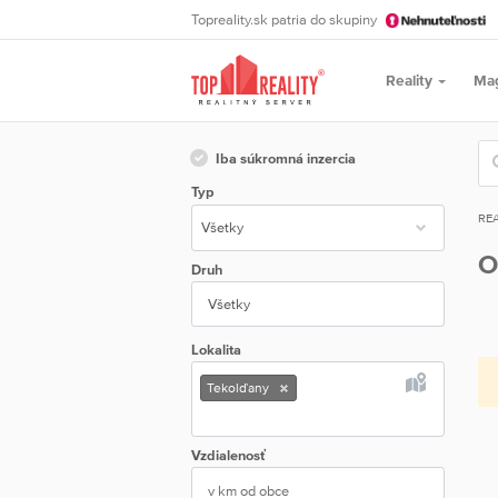
Topreality.sk patria do skupiny
Reality
Ma
Iba súkromná inzercia
Typ
REA
O
Druh
Všetky
Lokalita
Tekolďany
Vzdialenosť