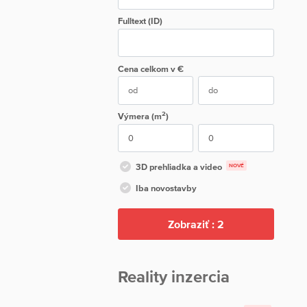
Fulltext (ID)
Cena
celkom
v €
2
Výmera (m
)
3D prehliadka a video
NOVÉ
Iba novostavby
Zobraziť :
2
Reality inzercia