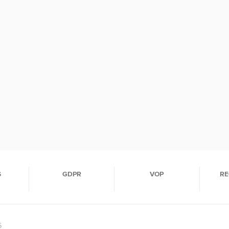
S
GDPR
VOP
RE
6