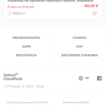
Pozemky na výstavbu rodinných domov, Švábovce
40,00 €
Švábovce
(Poprad)
2
10000 m
PREVÁDZKOVATEĽ
COOKIES
GDPR
VOP
REGISTRÁCIA
NASTAVENIE SÚKROMIA
TOP Reality © 2005 - 2026
Lacné byty na prenajom v Košiciach
Developerské projekty