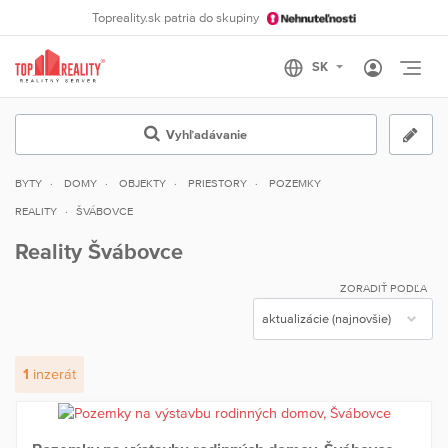
Topreality.sk patria do skupiny
Otvo
Vyhľadávanie
BYTY
DOMY
OBJEKTY
PRIESTORY
POZEMKY
REALITY
ŠVÁBOVCE
Reality Švábovce
ZORADIŤ PODĽA
1
inzerát