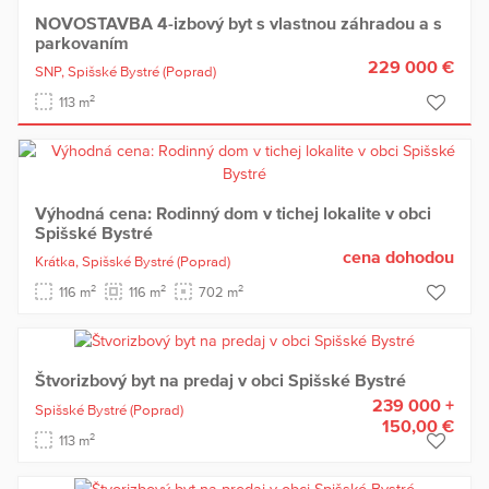
NOVOSTAVBA 4-izbový byt s vlastnou záhradou a s
parkovaním
229 000 €
SNP,
Spišské Bystré
(Poprad)
2
113 m
Výhodná cena: Rodinný dom v tichej lokalite v obci
Spišské Bystré
cena dohodou
Krátka,
Spišské Bystré
(Poprad)
2
2
2
116 m
116 m
702 m
Štvorizbový byt na predaj v obci Spišské Bystré
239 000 +
Spišské Bystré
(Poprad)
150,00 €
2
113 m