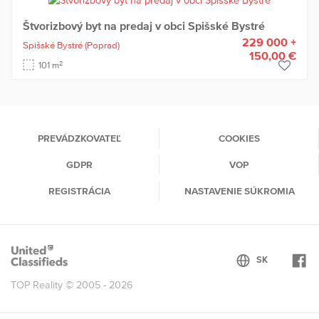
Štvorizbový byt na predaj v obci Spišské Bystré
229 000 +
Spišské Bystré
(Poprad)
150,00 €
2
101 m
PREVÁDZKOVATEĽ
COOKIES
GDPR
VOP
REGISTRÁCIA
NASTAVENIE SÚKROMIA
TOP Reality © 2005 - 2026