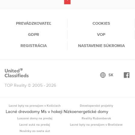
(current)
PREVÁDZKOVATEĽ
COOKIES
GDPR
VOP
REGISTRÁCIA
NASTAVENIE SÚKROMIA
TOP Reality © 2005 - 2026
Lacné byty na prenajom v Košiciach
Developerské projekty
Lacné drevodomy Ms v hokeji Nízkoenergetické domy
Luxusné domy na predaj
Reality Ružomberok
Lacné autá na predaj
Lacné byty na prenájom v Bratislave
Novinky zo sveta áut