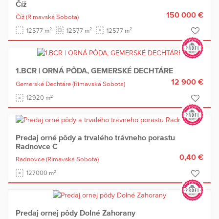
Číž
150 000 €
Číž
(Rimavská Sobota)
2
2
2
12577 m
12577 m
12577 m
1.BCR | ORNÁ PÔDA, GEMERSKÉ DECHTÁRE
12 900 €
Gemerské Dechtáre
(Rimavská Sobota)
2
12920 m
Predaj orné pôdy a trvalého trávneho porastu
Radnovce C
0,40 €
Radnovce
(Rimavská Sobota)
2
127000 m
Predaj ornej pôdy Dolné Zahorany