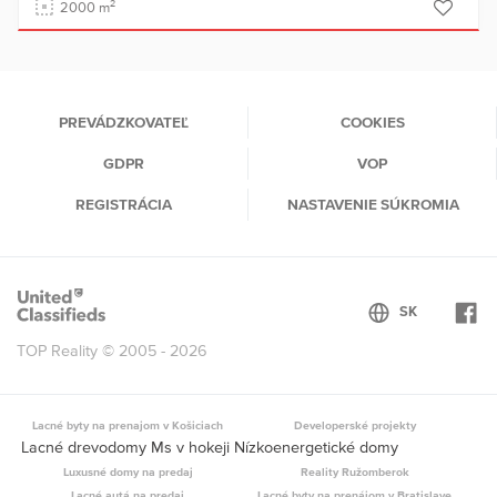
2
2000 m
PREVÁDZKOVATEĽ
COOKIES
GDPR
VOP
REGISTRÁCIA
NASTAVENIE SÚKROMIA
TOP Reality © 2005 - 2026
Lacné byty na prenajom v Košiciach
Developerské projekty
Lacné drevodomy Ms v hokeji Nízkoenergetické domy
Luxusné domy na predaj
Reality Ružomberok
Lacné autá na predaj
Lacné byty na prenájom v Bratislave