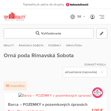
Topreality.sk patria do skupiny
Otvo
Vyhľadávanie
REALITY
RIMAVSKÁ SOBOTA
POZEMKY
ORNÁ PODA
Orná poda Rimavská Sobota
ZORADIŤ PODĽA
10
inzerátov
Barca – POZEMKY v pozemkových úpravách
1,00 €