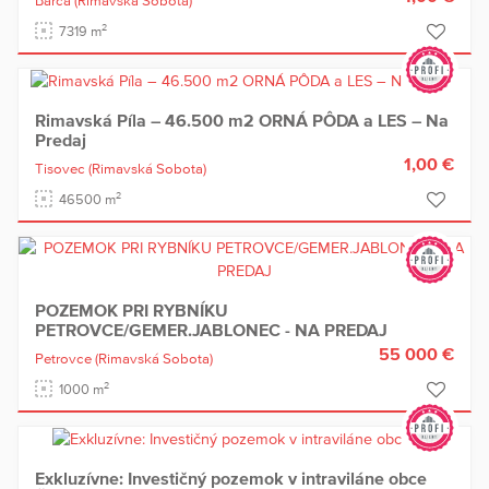
Barca
(Rimavská Sobota)
2
7319 m
Rimavská Píla – 46.500 m2 ORNÁ PÔDA a LES – Na
Predaj
1,00 €
Tisovec
(Rimavská Sobota)
2
46500 m
POZEMOK PRI RYBNÍKU
PETROVCE/GEMER.JABLONEC - NA PREDAJ
55 000 €
Petrovce
(Rimavská Sobota)
2
1000 m
Exkluzívne: Investičný pozemok v intraviláne obce