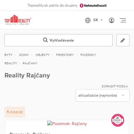
Topreality.sk patria do skupiny
Otvo
Vyhľadávanie
BYTY
DOMY
OBJEKTY
PRIESTORY
POZEMKY
REALITY
RAJČANY
Reality Rajčany
ZORADIŤ PODĽA
1
inzerát