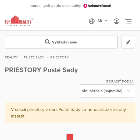
Topreality.sk patria do skupiny
Otvo
Vyhľadávanie
REALITY
PUSTÉ SADY
PRIESTORY
PRIESTORY Pusté Sady
ZORADIŤ PODĽA
V sekcii priestory v obci Pusté Sady sa nenachádza žiadny
inzerát.
1