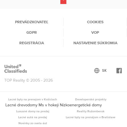
(current)
PREVÁDZKOVATEĽ
COOKIES
GDPR
VOP
REGISTRÁCIA
NASTAVENIE SÚKROMIA
TOP Reality © 2005 - 2026
Lacné byty na prenajom v Košiciach
Developerské projekty
Lacné drevodomy Ms v hokeji Nízkoenergetické domy
Luxusné domy na predaj
Reality Ružomberok
Lacné autá na predaj
Lacné byty na prenájom v Bratislave
Novinky zo sveta áut