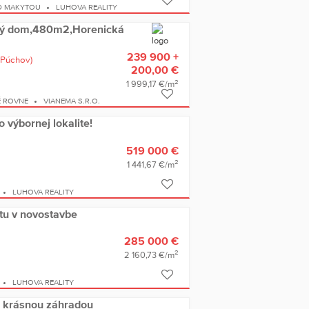
D MAKYTOU
LUHOVA REALITY
nný dom,480m2,Horenická
239 900 +
(Púchov)
200,00 €
2
1 999,17 €/m
É ROVNE
VIANEMA S.R.O.
ýbornej lokalite!
519 000 €
2
1 441,67 €/m
LUHOVA REALITY
tu v novostavbe
285 000 €
2
2 160,73 €/m
LUHOVA REALITY
krásnou záhradou