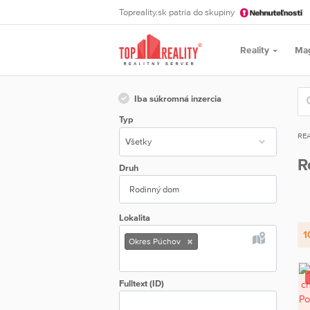
Topreality.sk patria do skupiny
Reality
Ma
Iba súkromná inzercia
Typ
REA
R
Druh
Rodinný dom
Lokalita
1
Okres Púchov
Fulltext (ID)