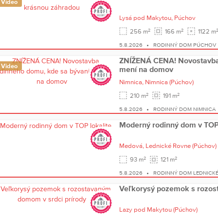
Video
Lysá pod Makytou,
Púchov
2
2
256 m
166 m
1122 m
5.8.2026
RODINNÝ DOM PÚCHOV
ZNÍŽENÁ CENA! Novostavba 
Video
mení na domov
Nimnica,
Nimnica
(Púchov)
2
2
210 m
191 m
5.8.2026
RODINNÝ DOM NIMNICA
Moderný rodinný dom v TOP 
Medová,
Lednické Rovne
(Púchov)
2
2
93 m
121 m
5.8.2026
RODINNÝ DOM LEDNICK
Veľkorysý pozemok s rozos
Lazy pod Makytou
(Púchov)