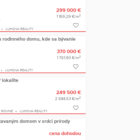
299 000 €
2
1 169,29 €/m
2
LUHOVA REALITY
rodinného domu, kde sa bývanie
370 000 €
2
1 761,90 €/m
LUHOVA REALITY
lokalite
249 500 €
2
2 684,53 €/m
É ROVNE
LUHOVA REALITY
tavaným domom v srdci prírody
cena dohodou