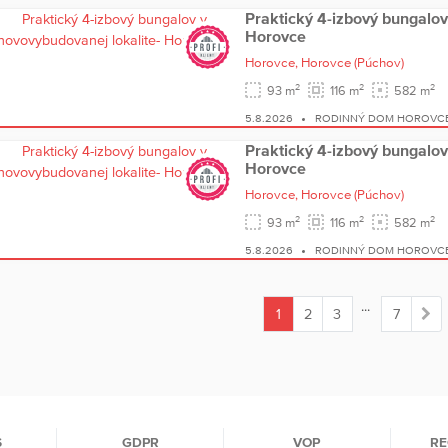
Praktický 4-izbový bungalov
Horovce
Horovce,
Horovce
(Púchov)
2
2
2
93 m
116 m
582 m
5.8.2026
RODINNÝ DOM HOROVC
Praktický 4-izbový bungalov
Horovce
Horovce,
Horovce
(Púchov)
2
2
2
93 m
116 m
582 m
5.8.2026
RODINNÝ DOM HOROVC
...
1
2
3
7
(current)
S
GDPR
VOP
RE