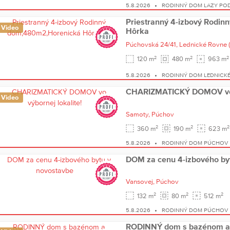
5.8.2026
RODINNÝ DOM LAZY PO
Priestranný 4-izbový Rodi
Video
Hôrka
Púchovská 24/41,
Lednické Rovne
2
2
2
120 m
480 m
963 m
5.8.2026
RODINNÝ DOM LEDNICK
CHARIZMATICKÝ DOMOV vo v
Video
Samoty,
Púchov
2
2
2
360 m
190 m
623 m
5.8.2026
RODINNÝ DOM PÚCHOV
DOM za cenu 4-izbového by
Vansovej,
Púchov
2
2
2
132 m
80 m
512 m
5.8.2026
RODINNÝ DOM PÚCHOV
RODINNÝ dom s bazénom a 