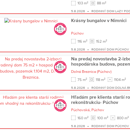
2
2
103 m
88 m
5.8.2026
RODINNÝ DOM LAZY PO
Krásny bungalov v Nimnici
Púchov
2
2
116 m
152 m
5.8.2026
RODINNÝ DOM PÚCHOV
Na predaj novostavba 2-izb
hospodárska budova, pozem
Dolná Breznica
(Púchov)
2
2
2
75 m
118 m
1104 m
5.8.2026
RODINNÝ DOM DOLNÁ B
Hľadám pre klienta starší 
rekonštrukciu- Púchov
Púchovská,
Púchov
2
2
2
160 m
100 m
800 m
5.8.2026
RODINNÝ DOM PÚCHOV