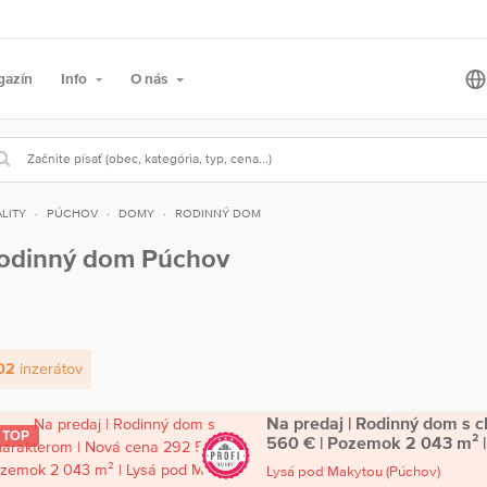
gazín
Info
O nás
LITY
PÚCHOV
DOMY
RODINNÝ DOM
odinný dom Púchov
02
inzerátov
Na predaj | Rodinný dom s 
TOP
560 € | Pozemok 2 043 m² |
Lysá pod Makytou
(Púchov)