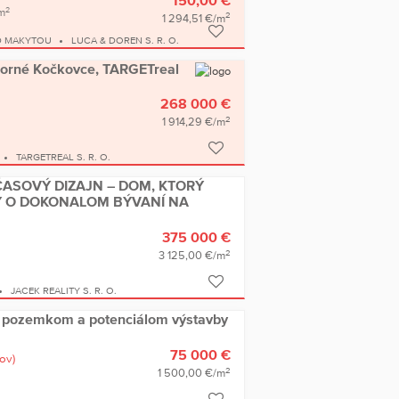
150,00 €
2
m
2
1 294,51 €/m
D MAKYTOU
LUCA & DOREN S. R. O.
Horné Kočkovce, TARGETreal
268 000 €
2
1 914,29 €/m
TARGETREAL S. R. O.
ASOVÝ DIZAJN – DOM, KTORÝ
Y O DOKONALOM BÝVANÍ NA
375 000 €
2
3 125,00 €/m
JACEK REALITY S. R. O.
 pozemkom a potenciálom výstavby
75 000 €
ov)
2
1 500,00 €/m