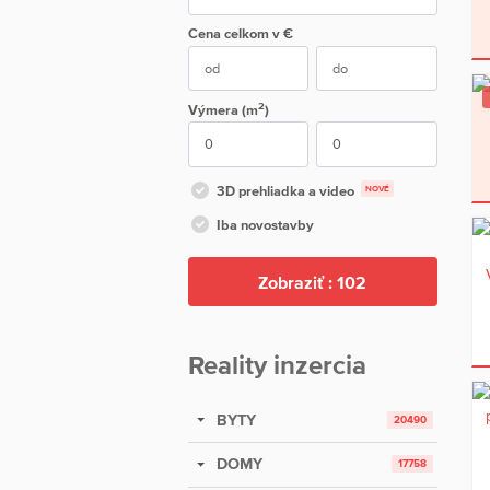
Cena
celkom
v €
2
Výmera (m
)
3D prehliadka a video
NOVÉ
Iba novostavby
Zobraziť :
102
Reality inzercia
BYTY
20490
DOMY
17758