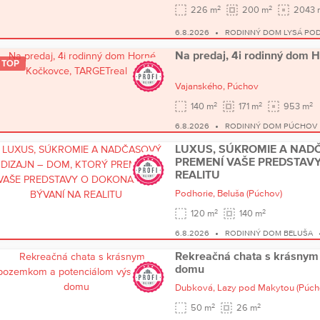
2
2
226 m
200 m
2043 
6.8.2026
RODINNÝ DOM LYSÁ PO
Na predaj, 4i rodinný dom 
TOP
Vajanského,
Púchov
2
2
2
140 m
171 m
953 m
6.8.2026
RODINNÝ DOM PÚCHOV
LUXUS, SÚKROMIE A NADČ
PREMENÍ VAŠE PREDSTAV
REALITU
Podhorie,
Beluša
(Púchov)
2
2
120 m
140 m
6.8.2026
RODINNÝ DOM BELUŠA
Rekreačná chata s krásnym
domu
Dubková,
Lazy pod Makytou
(Púch
2
2
50 m
26 m