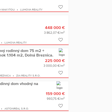
D MAKYTOU
LUHOVA REALITY
448 000 €
2
3 862,07 €/m
LUHOVA REALITY
ový rodinný dom 75 m2 +
ok 1.104 m2, Dolná Breznica.
225 000 €
2
3 000,00 €/m
REZNICA
ZIA REALITY S.R.O.
rodinný dom vhodný na
159 000 €
2
993,75 €/m
ASTONREAL S.R.O.