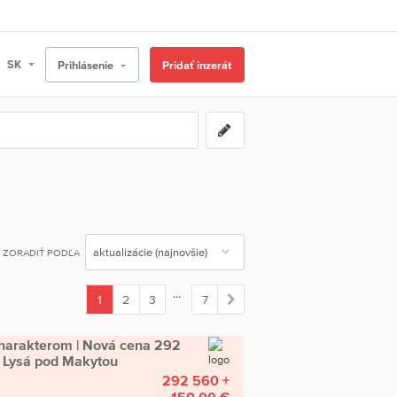
Prihlásenie
Pridať inzerát
ZORADIŤ PODĽA
...
1
2
3
7
(current)
charakterom | Nová cena 292
 Lysá pod Makytou
292 560 +