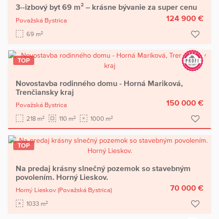
3--izbový byt 69 m² – krásne bývanie za super cenu
124 900 €
Považská Bystrica
2
69 m
TOP
Novostavba rodinného domu - Horná Mariková,
Trenčiansky kraj
150 000 €
Považská Bystrica
2
2
2
218 m
110 m
1000 m
TOP
Na predaj krásny slnečný pozemok so stavebným
povolením. Horný Lieskov.
70 000 €
Horný Lieskov
(Považská Bystrica)
2
1033 m