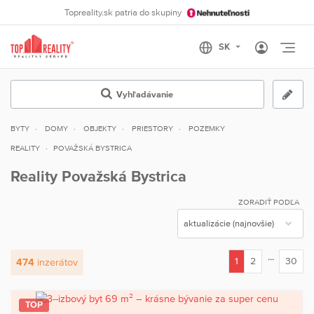
Topreality.sk patria do skupiny
Otvo
Vyhľadávanie
BYTY
DOMY
OBJEKTY
PRIESTORY
POZEMKY
REALITY
POVAŽSKÁ BYSTRICA
Reality Považská Bystrica
ZORADIŤ PODĽA
...
1
2
30
474
inzerátov
(current)
TOP