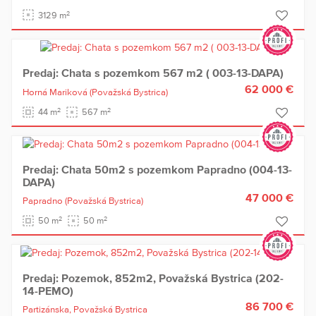
2
3129 m
Predaj: Chata s pozemkom 567 m2 ( 003-13-DAPA)
62 000 €
Horná Mariková
(Považská Bystrica)
2
2
44 m
567 m
Predaj: Chata 50m2 s pozemkom Papradno (004-13-
DAPA)
47 000 €
Papradno
(Považská Bystrica)
2
2
50 m
50 m
Predaj: Pozemok, 852m2, Považská Bystrica (202-
14-PEMO)
86 700 €
Partizánska,
Považská Bystrica