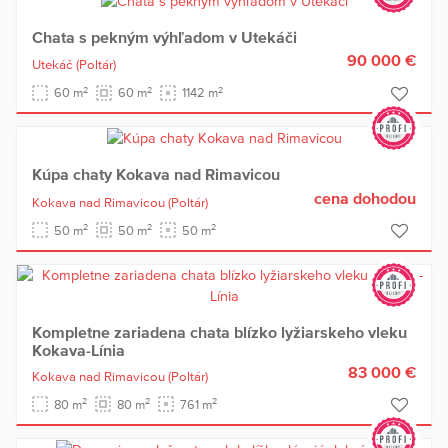
Chata s pekným výhľadom v Utekáči
90 000 €
Utekáč
(Poltár)
2
2
2
60 m
60 m
1142 m
Kúpa chaty Kokava nad Rimavicou
cena dohodou
Kokava nad Rimavicou
(Poltár)
2
2
2
50 m
50 m
50 m
Kompletne zariadena chata blízko lyžiarskeho vleku
Kokava-Línia
83 000 €
Kokava nad Rimavicou
(Poltár)
2
2
2
80 m
80 m
761 m