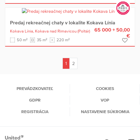
Predaj rekreačnej chaty v lokalite Kokava Línia
65 000 + 50,00
Kokava Línia,
Kokava nad Rimavicou
(Poltár)
€
2
2
2
50 m
35 m
220 m
1
2
(current)
PREVÁDZKOVATEĽ
COOKIES
GDPR
VOP
REGISTRÁCIA
NASTAVENIE SÚKROMIA