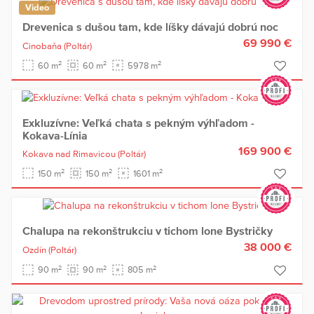
Video
Drevenica s dušou tam, kde líšky dávajú dobrú noc
69 990 €
Cinobaňa
(Poltár)
2
2
2
60 m
60 m
5978 m
Exkluzívne: Veľká chata s pekným výhľadom -
Kokava-Línia
169 900 €
Kokava nad Rimavicou
(Poltár)
2
2
2
150 m
150 m
1601 m
Chalupa na rekonštrukciu v tichom lone Bystričky
38 000 €
Ozdín
(Poltár)
2
2
2
90 m
90 m
805 m