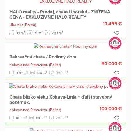
HALO reality - Predaj, chata Uhorské - ZNÍŽENÁ
CENA - EXKLUZÍVNE HALO REALITY
13 499 €
Uhorské
(Poltár)
2
2
2
38 m
19 m
283 m
Rekreačná chata / Rodinný dom
50 000 €
Kokava nad Rimavicou
(Poltár)
2
2
2
800 m
134 m
800 m
Chata blízko vleku Kokava-Línia + ďalší stavebný
pozemok.
100 000 €
Kokava nad Rimavicou
(Poltár)
2
2
2
100 m
100 m
200 m