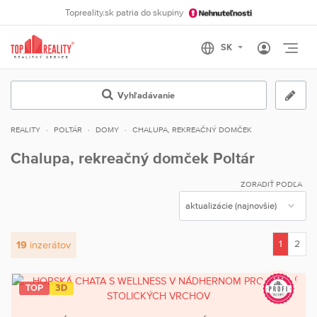
Topreality.sk patria do skupiny
Otvo
Vyhľadávanie
REALITY
POLTÁR
DOMY
CHALUPA, REKREAČNÝ DOMČEK
Chalupa, rekreačný domček Poltár
ZORADIŤ PODĽA
1
2
19
inzerátov
(current)
TOP
3D