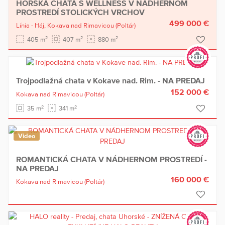
HORSKÁ CHATA S WELLNESS V NÁDHERNOM
PROSTREDÍ STOLICKÝCH VRCHOV
499 000 €
Línia - Háj,
Kokava nad Rimavicou
(Poltár)
2
2
2
405 m
407 m
880 m
Trojpodlažná chata v Kokave nad. Rim. - NA PREDAJ
152 000 €
Kokava nad Rimavicou
(Poltár)
2
2
35 m
341 m
Video
ROMANTICKÁ CHATA V NÁDHERNOM PROSTREDÍ -
NA PREDAJ
160 000 €
Kokava nad Rimavicou
(Poltár)