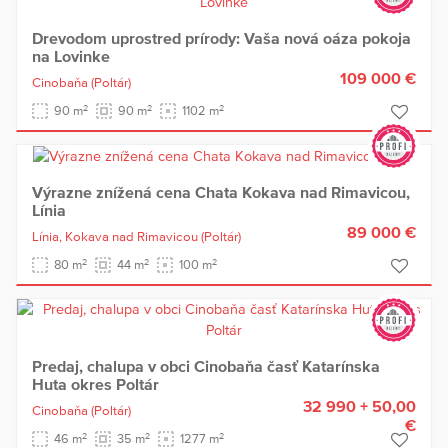
Drevodom uprostred prírody: Vaša nová oáza pokoja
na Lovinke
109 000 €
Cinobaňa
(Poltár)
2
2
2
90 m
90 m
1102 m
Výrazne znížená cena Chata Kokava nad Rimavicou,
Línia
89 000 €
Línia,
Kokava nad Rimavicou
(Poltár)
2
2
2
80 m
44 m
100 m
Predaj, chalupa v obci Cinobaňa časť Katarínska
Huta okres Poltár
32 990 + 50,00
Cinobaňa
(Poltár)
€
2
2
2
46 m
35 m
1277 m