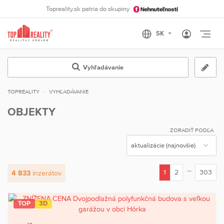
Topreality.sk patria do skupiny
Otvo
Vyhľadávanie
TOPREALITY
VYHĽADÁVANIE
OBJEKTY
ZORADIŤ PODĽA
...
1
2
303
4 833
inzerátov
(current)
TOP
3D