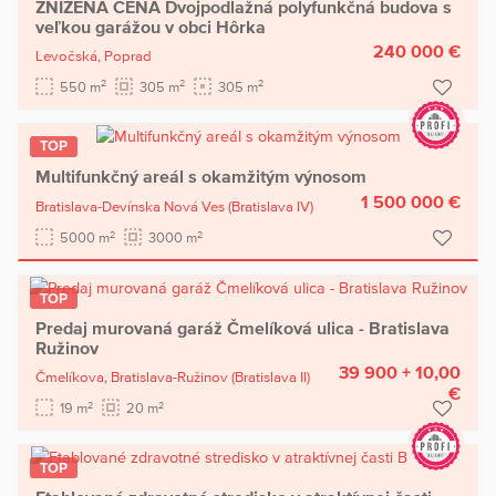
ZNÍŽENA CENA Dvojpodlažná polyfunkčná budova s
veľkou garážou v obci Hôrka
240 000 €
Levočská,
Poprad
2
2
2
550 m
305 m
305 m
TOP
Multifunkčný areál s okamžitým výnosom
1 500 000 €
Bratislava-Devínska Nová Ves
(Bratislava IV)
2
2
5000 m
3000 m
TOP
Predaj murovaná garáž Čmelíková ulica - Bratislava
Ružinov
39 900 + 10,00
Čmelíkova,
Bratislava-Ružinov
(Bratislava II)
€
2
2
19 m
20 m
TOP