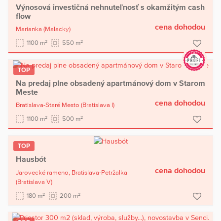
Výnosová investičná nehnuteľnosť s okamžitým cash
flow
cena dohodou
Marianka
(Malacky)
2
2
1100 m
550 m
TOP
Na predaj plne obsadený apartmánový dom v Starom
Meste
cena dohodou
Bratislava-Staré Mesto
(Bratislava I)
2
2
1100 m
500 m
TOP
Hausbót
cena dohodou
Jarovecké rameno,
Bratislava-Petržalka
(Bratislava V)
2
2
180 m
200 m