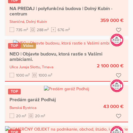
TOP
NA PREDAJ | polyfunkčná budova | Dolný Kubín -
centrum
359 000 €
Staničná,
Dolný Kubín
2
2
2
735 m
288 m
676 m
TOP
Video
NEO | Objavte budovu, ktorá rastie s Vašimi
ambíciami.
2 100 000 €
Ulica Juraja Slottu,
Trnava
2
2
1000 m
1000 m
TOP
Predám garáž Podháj
43 000 €
Banská Bystrica
2
2
20 m
20 m
TOP