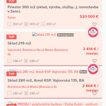
TOP
Priestor 300 m2 (sklad, výroba, služby...), novostavba
v Senci.
520 000 €
Senec
2
2
2
300 m
300 m
300 m
TOP
Sklad 219 m2
2 414 €
/
Vajnorská,
Bratislava-Nové Mesto
(Bratislava
mesiac
III)
2
2
288 m
288 m
TOP
Sklad 280 m2, Areál KSP, Vajnorská 135, BA
2 464 €
/
Bratislava-Nové Mesto
(Bratislava III)
mesiac
2
2
280 m
280 m