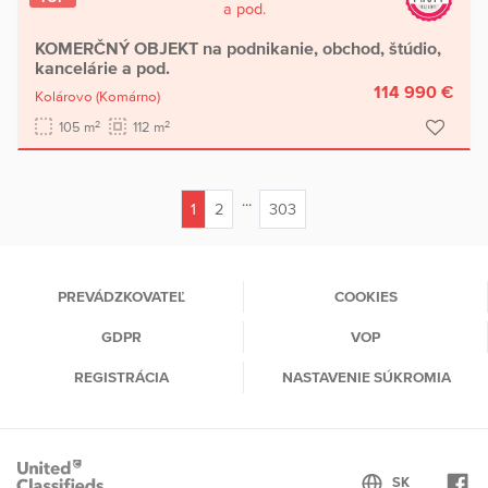
KOMERČNÝ OBJEKT na podnikanie, obchod, štúdio,
kancelárie a pod.
114 990 €
Kolárovo
(Komárno)
2
2
105 m
112 m
...
1
2
303
(current)
PREVÁDZKOVATEĽ
COOKIES
GDPR
VOP
REGISTRÁCIA
NASTAVENIE SÚKROMIA