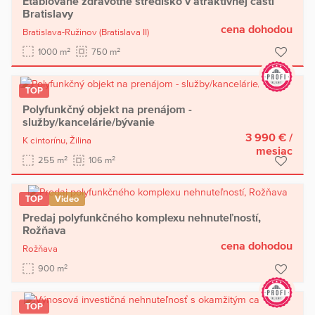
Etablované zdravotné stredisko v atraktívnej časti
Bratislavy
cena dohodou
Bratislava-Ružinov
(Bratislava II)
2
2
1000 m
750 m
TOP
Polyfunkčný objekt na prenájom -
služby/kancelárie/bývanie
3 990 €
/
K cintorínu,
Žilina
mesiac
2
2
255 m
106 m
TOP
Video
Predaj polyfunkčného komplexu nehnuteľností,
Rožňava
cena dohodou
Rožňava
2
900 m
TOP