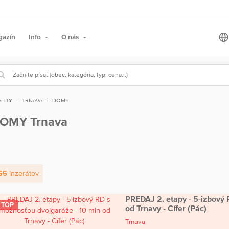
gazín
Info
O nás
LITY
TRNAVA
DOMY
OMY Trnava
55
inzerátov
PREDAJ 2. etapy - 5-izbový
TOP
od Trnavy - Cífer (Pác)
Trnava