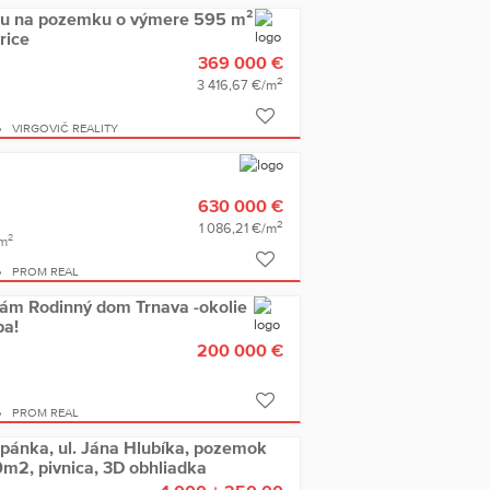
vu na pozemku o výmere 595 m²
rice
369 000 €
2
3 416,67 €/m
VIRGOVIČ REALITY
630 000 €
2
1 086,21 €/m
2
m
PROM REAL
dám Rodinný dom Trnava -okolie
pa!
200 000 €
PROM REAL
opánka, ul. Jána Hlubíka, pozemok
m2, pivnica, 3D obhliadka