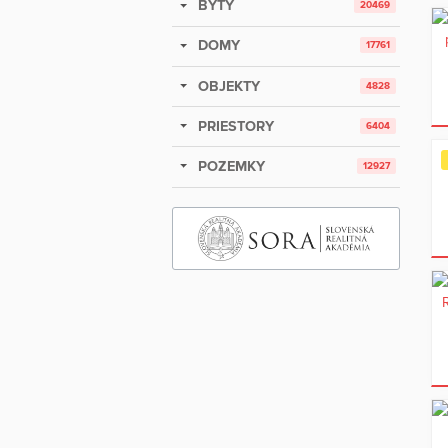
BYTY
20469
DOMY
17761
OBJEKTY
4828
PRIESTORY
6404
POZEMKY
12927