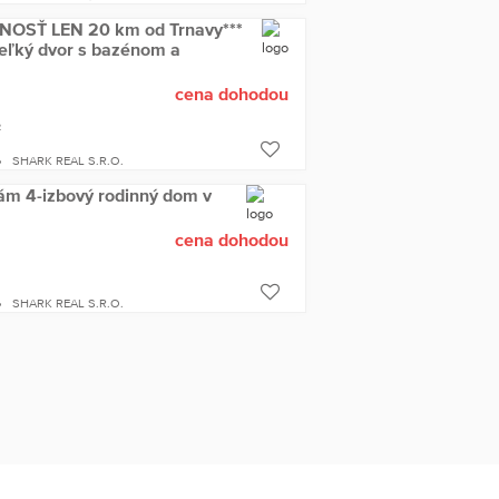
SŤ LEN 20 km od Trnavy***
eľký dvor s bazénom a
cena dohodou
2
SHARK REAL S.R.O.
dám 4-izbový rodinný dom v
cena dohodou
SHARK REAL S.R.O.