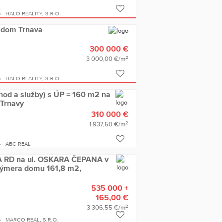
HALO REALITY, S.R.O.
ý dom Trnava
300 000 €
2
3 000,00 €/m
HALO REALITY, S.R.O.
hod a služby) s ÚP = 160 m2 na
 Trnavy
310 000 €
2
1 937,50 €/m
ABC REAL
 RD na ul. OSKARA ČEPANA v
výmera domu 161,8 m2,
535 000 +
165,00 €
2
3 306,55 €/m
MARCO REAL, S.R.O.