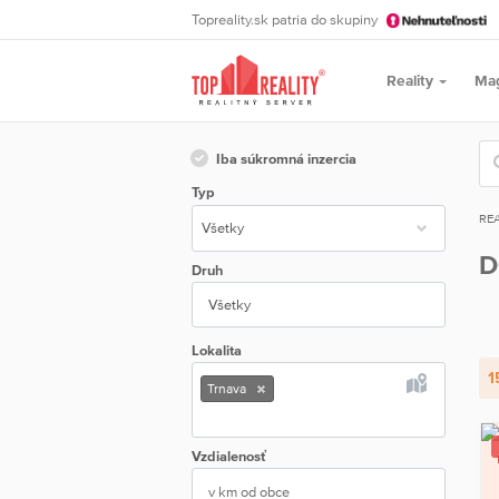
Topreality.sk patria do skupiny
Reality
Ma
Iba súkromná inzercia
Typ
REA
D
Druh
Všetky
Lokalita
1
Trnava
Vzdialenosť