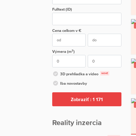
Fulltext (ID)
Cena
celkom
v €
2
Výmera (m
)
3D prehliadka a video
NOVÉ
Iba novostavby
Zobraziť :
1 171
Reality inzercia