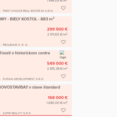
1 984,05 €/m
FIRST CHOICE REAL ESTATE SK S.R.O.
Y - BIELY KOSTOL - 883 m²
299 900 €
2
2 911,65 €/m
REALBAND S. R. O.
ľnosti v historickom centre
549 000 €
2
2 815,38 €/m
PUPAVA DEVELOPMENT, S.R.O.
 NOVOSTAVBA!! v stave štandard
168 000 €
2
1 680,00 €/m
ZAFIR REALITY S.R.O