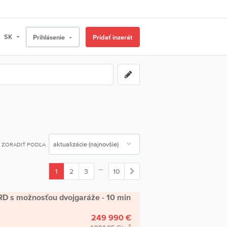
Prihlásenie
Pridať inzerát
ZORADIŤ PODĽA
...
1
2
3
10
(current)
 RD s možnosťou dvojgaráže - 10 min
249 990 €
2