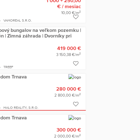
1 000 + 250,00
€
/ mesiac
2
10,00 €/m
VAHOREAL S.R.O.
zbový bungalov na veľkom pozemku |
n | Zimná záhrada | Dvorníky pri
419 000 €
2
3 150,38 €/m
TREEF
ý dom Trnava
280 000 €
2
2 800,00 €/m
HALO REALITY, S.R.O.
ý dom Trnava
300 000 €
2
2 000,00 €/m