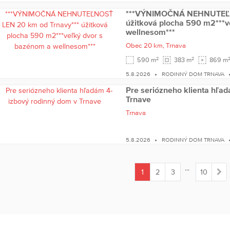
***VÝNIMOČNÁ NEHNUTEĽNO
úžitková plocha 590 m2***v
wellnesom***
Obec 20 km,
Trnava
2
2
590 m
383 m
869 m
5.8.2026
RODINNÝ DOM TRNAVA
Pre seriózneho klienta hľa
Trnave
Trnava
5.8.2026
RODINNÝ DOM TRNAVA
...
1
2
3
10
(current)