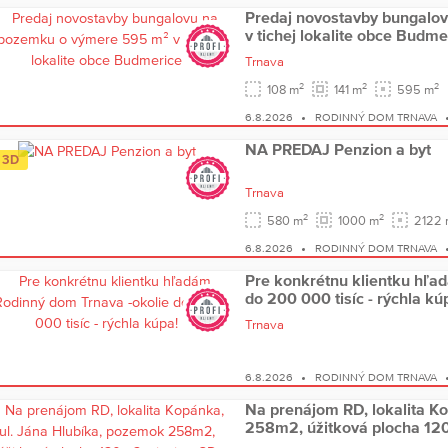
Predaj novostavby bungalo
v tichej lokalite obce Budme
Trnava
2
2
2
108 m
141 m
595 m
6.8.2026
RODINNÝ DOM TRNAVA
NA PREDAJ Penzion a byt
3D
Trnava
2
2
580 m
1000 m
2122 
6.8.2026
RODINNÝ DOM TRNAVA
Pre konkrétnu klientku hľa
do 200 000 tisíc - rýchla kú
Trnava
6.8.2026
RODINNÝ DOM TRNAVA
Na prenájom RD, lokalita K
258m2, úžitková plocha 120