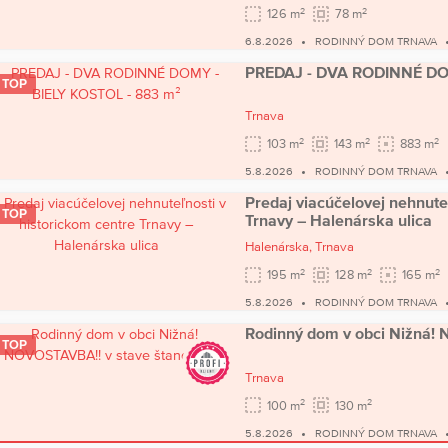
2
2
126 m
78 m
6.8.2026
RODINNÝ DOM TRNAVA
PREDAJ - DVA RODINNÉ DOM
TOP
Trnava
2
2
2
103 m
143 m
883 m
5.8.2026
RODINNÝ DOM TRNAVA
Predaj viacúčelovej nehnute
TOP
Trnavy – Halenárska ulica
Halenárska,
Trnava
2
2
2
195 m
128 m
165 m
5.8.2026
RODINNÝ DOM TRNAVA
Rodinný dom v obci Nižná!
TOP
Trnava
2
2
100 m
130 m
5.8.2026
RODINNÝ DOM TRNAVA