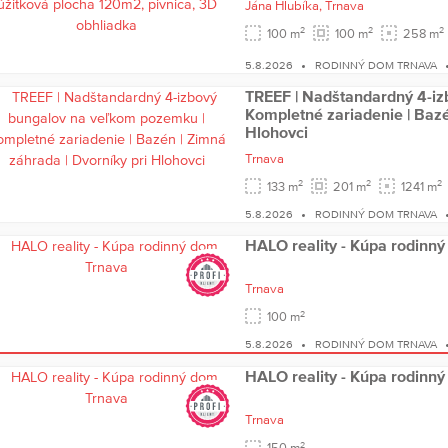
Jána Hlubíka,
Trnava
2
2
2
100 m
100 m
258 m
5.8.2026
RODINNÝ DOM TRNAVA
TREEF | Nadštandardný 4-i
Kompletné zariadenie | Bazé
Hlohovci
Trnava
2
2
2
133 m
201 m
1241 m
5.8.2026
RODINNÝ DOM TRNAVA
HALO reality - Kúpa rodinn
Trnava
2
100 m
5.8.2026
RODINNÝ DOM TRNAVA
HALO reality - Kúpa rodinn
Trnava
2
150 m