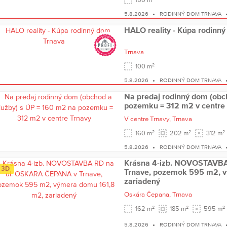
5.8.2026
RODINNÝ DOM TRNAVA
HALO reality - Kúpa rodinn
Trnava
2
100 m
5.8.2026
RODINNÝ DOM TRNAVA
Na predaj rodinný dom (obc
pozemku = 312 m2 v centre
V centre Trnavy,
Trnava
2
2
2
160 m
202 m
312 m
5.8.2026
RODINNÝ DOM TRNAVA
Krásna 4-izb. NOVOSTAVBA
3D
Trnave, pozemok 595 m2, 
zariadený
Oskára Čepana,
Trnava
2
2
2
162 m
185 m
595 m
5.8.2026
RODINNÝ DOM TRNAVA