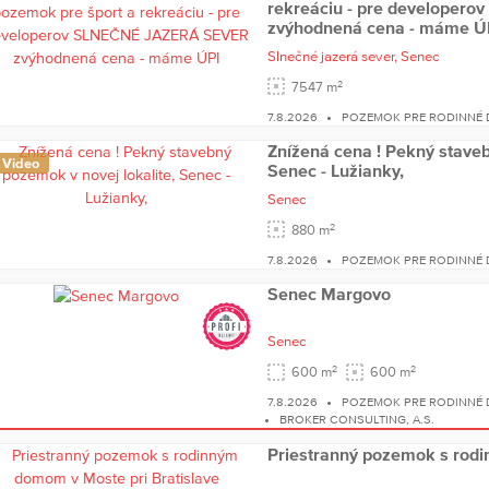
rekreáciu - pre developer
zvýhodnená cena - máme Ú
Slnečné jazerá sever,
Senec
2
7547 m
7.8.2026
POZEMOK PRE RODINNÉ
Znížená cena ! Pekný staveb
Video
Senec - Lužianky,
Senec
2
880 m
7.8.2026
POZEMOK PRE RODINNÉ
Senec Margovo
Senec
2
2
600 m
600 m
7.8.2026
POZEMOK PRE RODINNÉ
BROKER CONSULTING, A.S.
Priestranný pozemok s rodi