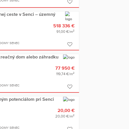
 DOMY SENEC
nej ceste v Senci – územný
518 336 €
2
91,00 €/m
 DOMY SENEC
kreačný dom alebo záhradku
77 950 €
2
119,74 €/m
 DOMY SENEC
ným potenciálom pri Senci
20,00 €
2
20,00 €/m
 DOMY SENEC