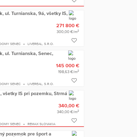
 ul. Turnianska, 9á, všetky IS,
271 800 €
2
300,00 €/m
 DOMY SENEC
LIVEREAL, S.R.O.
, ul. Turnianska, Senec,
145 000 €
2
198,63 €/m
 DOMY SENEC
LIVEREAL, S.R.O.
 všetky IS pri pozemku, Strmá
340,00 €
2
340,00 €/m
 DOMY SENEC
REMAX SLOVAKIA
ý pozemok pre šport a