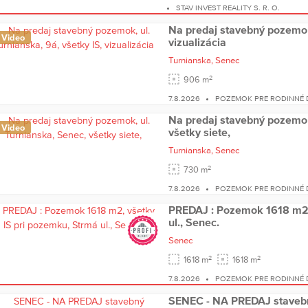
STAV INVEST REALITY S. R. O.
Na predaj stavebný pozemok,
Video
vizualizácia
Turnianska,
Senec
2
906 m
7.8.2026
POZEMOK PRE RODINNÉ
Na predaj stavebný pozemok
Video
všetky siete,
Turnianska,
Senec
2
730 m
7.8.2026
POZEMOK PRE RODINNÉ
PREDAJ : Pozemok 1618 m2,
ul., Senec.
Senec
2
2
1618 m
1618 m
7.8.2026
POZEMOK PRE RODINNÉ
SENEC - NA PREDAJ stavebn