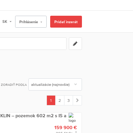
Prihlásenie
Pridať inzerát
ZORADIŤ PODĽA
1
2
3
(current)
LIN – pozemok 602 m2 s IS a
159 900 €
2