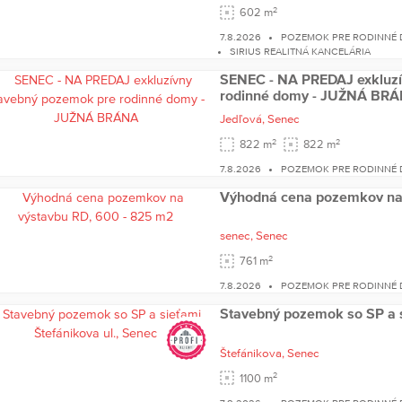
2
602 m
7.8.2026
POZEMOK PRE RODINNÉ
SIRIUS REALITNÁ KANCELÁRIA
SENEC - NA PREDAJ exkluzí
rodinné domy - JUŽNÁ BR
Jedľová,
Senec
2
2
822 m
822 m
7.8.2026
POZEMOK PRE RODINNÉ
Výhodná cena pozemkov na 
senec,
Senec
2
761 m
7.8.2026
POZEMOK PRE RODINNÉ
Stavebný pozemok so SP a s
Štefánikova,
Senec
2
1100 m