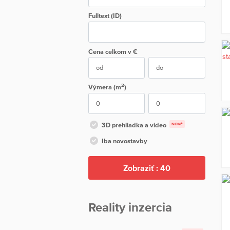
Fulltext (ID)
Cena
celkom
v €
2
Výmera (m
)
3D prehliadka a video
NOVÉ
Iba novostavby
Zobraziť :
40
Reality inzercia