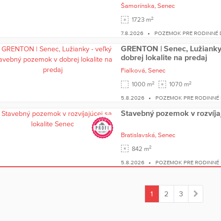
Šamorínska,
Senec
2
1723 m
7.8.2026
POZEMOK PRE RODINNÉ
GRENTON | Senec, Lužianky
dobrej lokalite na predaj
Fialková,
Senec
2
2
1000 m
1070 m
5.8.2026
POZEMOK PRE RODINNÉ
Stavebný pozemok v rozvíjaj
Bratislavská,
Senec
2
842 m
5.8.2026
POZEMOK PRE RODINNÉ
1
2
3
(current)