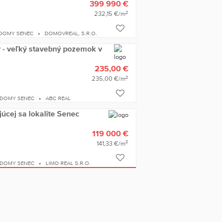
399 990 €
2
232,15 €/m
 DOMY SENEC
DOMOVREAL, S.R.O.
 - veľký stavebný pozemok v
235,00 €
2
235,00 €/m
 DOMY SENEC
ABC REAL
úcej sa lokalite Senec
119 000 €
2
141,33 €/m
 DOMY SENEC
LIMO REAL S.R.O.