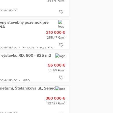
265,61 €/m
 DOMY SENEC
vny stavebný pozemok pre
ÁNA
210 000 €
2
255,47 €/m
 DOMY SENEC
RK QUALITY SC, S. R. O.
výstavbu RD, 600 - 825 m2
56 000 €
2
73,59 €/m
 DOMY SENEC
MIPOL
ieťami, Štefánikova ul., Senec
360 000 €
2
327,27 €/m