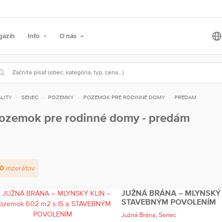
gazín
Info
O nás
LITY
SENEC
POZEMKY
POZEMOK PRE RODINNÉ DOMY
PREDAM
ozemok pre rodinné domy - predám
0
inzerátov
JUŽNÁ BRÁNA – MLYNSKÝ K
STAVEBNÝM POVOLENÍM
Južná Brána,
Senec