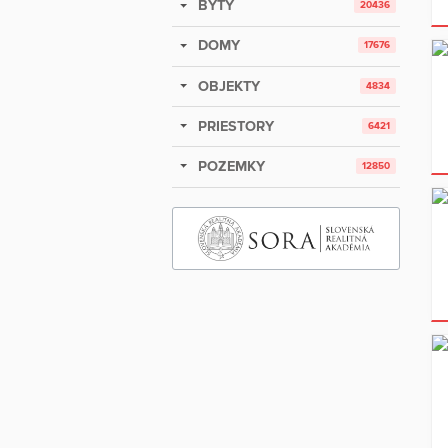
BYTY
20436
DOMY
17676
OBJEKTY
4834
PRIESTORY
6421
POZEMKY
12850