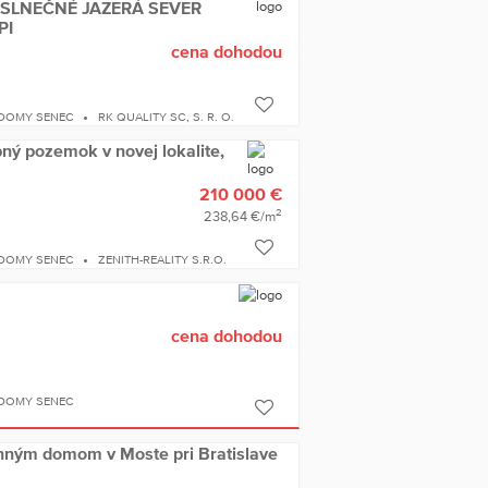
ov SLNEČNÉ JAZERÁ SEVER
PI
cena dohodou
 DOMY SENEC
RK QUALITY SC, S. R. O.
ný pozemok v novej lokalite,
210 000 €
2
238,64 €/m
 DOMY SENEC
ZENITH-REALITY S.R.O.
cena dohodou
 DOMY SENEC
nným domom v Moste pri Bratislave