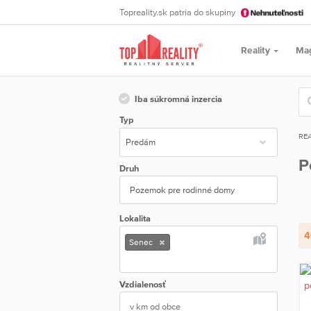
Topreality.sk patria do skupiny
Reality
Ma
Iba súkromná inzercia
Typ
REA
P
Druh
Pozemok pre rodinné domy
Lokalita
4
Senec
Vzdialenosť