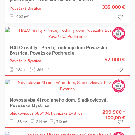
EXKLUZÍVNE HALO REALITY
335 000 €
Považská Bystrica
2
603 m
HALO reality - Predaj, rodinný dom Považská
Bystrica, Považské Podhradie
52 000 €
Považská Bystrica
2
2
100 m
394 m
Novostavba 4i rodinného dom, Sladkovičová,
Považská Bystrica
299 900 +
Sládkovičova 685/104,
Považská Bystrica
100,00 €
2
2
2
138 m
214 m
710 m