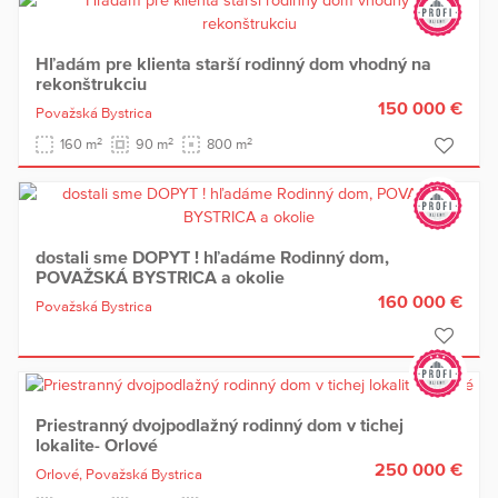
Hľadám pre klienta starší rodinný dom vhodný na
rekonštrukciu
150 000 €
Považská Bystrica
2
2
2
160 m
90 m
800 m
dostali sme DOPYT ! hľadáme Rodinný dom,
POVAŽSKÁ BYSTRICA a okolie
160 000 €
Považská Bystrica
Priestranný dvojpodlažný rodinný dom v tichej
lokalite- Orlové
250 000 €
Orlové,
Považská Bystrica