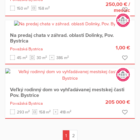
250,00 €
/
2
2
150 m
158 m
mesiac
Na predaj chata v záhrad. oblasti Dolinky, Pov.
Bystrica
1,00 €
Považská Bystrica
2
2
2
45 m
30 m
386 m
Veľký rodinný dom vo vyhľadávanej mestskej časti
Pov. Bystrice
205 000 €
Považská Bystrica
2
2
2
293 m
158 m
418 m
1
2