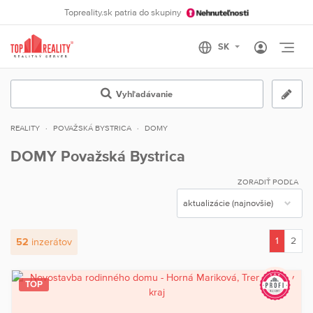
Topreality.sk patria do skupiny
Otvo
Vyhľadávanie
REALITY
POVAŽSKÁ BYSTRICA
DOMY
DOMY Považská Bystrica
ZORADIŤ PODĽA
1
2
52
inzerátov
(current)
TOP