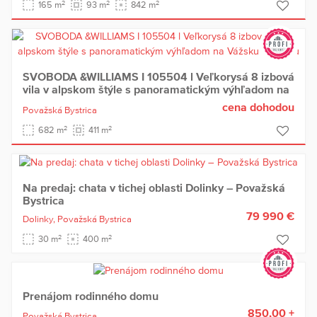
2
2
2
165 m
93 m
842 m
SVOBODA &WILLIAMS I 105504 l Veľkorysá 8 izbová
vila v alpskom štýle s panoramatickým výhľadom na
Vážsku kaskádu
cena dohodou
Považská Bystrica
2
2
682 m
411 m
Na predaj: chata v tichej oblasti Dolinky – Považská
Bystrica
79 990 €
Dolinky,
Považská Bystrica
2
2
30 m
400 m
Prenájom rodinného domu
850,00 +
Považská Bystrica