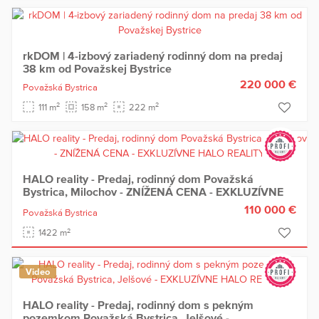
rkDOM | 4-izbový zariadený rodinný dom na predaj
38 km od Považskej Bystrice
220 000 €
Považská Bystrica
2
2
2
111 m
158 m
222 m
HALO reality - Predaj, rodinný dom Považská
Bystrica, Milochov - ZNÍŽENÁ CENA - EXKLUZÍVNE
HALO REALITY
110 000 €
Považská Bystrica
2
1422 m
Video
HALO reality - Predaj, rodinný dom s pekným
pozemkom Považská Bystrica, Jelšové -