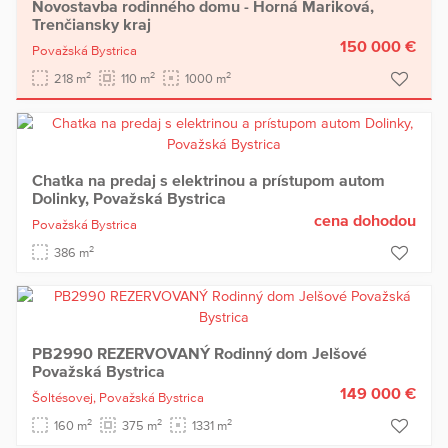
Novostavba rodinného domu - Horná Mariková,
Trenčiansky kraj
150 000 €
Považská Bystrica
2
2
2
218 m
110 m
1000 m
Chatka na predaj s elektrinou a prístupom autom
Dolinky, Považská Bystrica
cena dohodou
Považská Bystrica
2
386 m
PB2990 REZERVOVANÝ Rodinný dom Jelšové
Považská Bystrica
149 000 €
Šoltésovej,
Považská Bystrica
2
2
2
160 m
375 m
1331 m