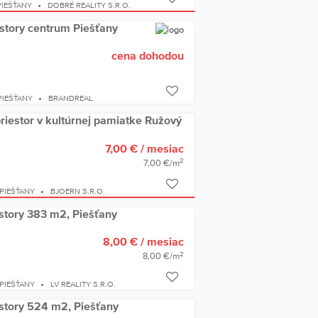
IEŠŤANY
DOBRÉ REALITY S.R.O.
story centrum Piešťany
cena dohodou
IEŠŤANY
BRANDREAL
riestor v kultúrnej pamiatke Ružový
7,00 €
/ mesiac
2
7,00 €/m
PIEŠŤANY
BJOERN S.R.O.
story 383 m2, Piešťany
8,00 €
/ mesiac
2
8,00 €/m
PIEŠŤANY
LV REALITY S.R.O.
story 524 m2, Piešťany