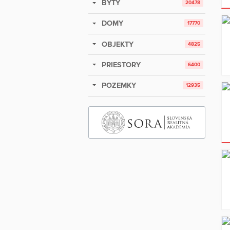
BYTY
20478
DOMY
17770
OBJEKTY
4825
PRIESTORY
6400
POZEMKY
12935