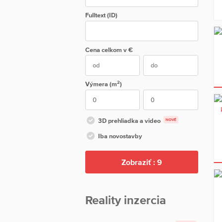
Fulltext (ID)
Cena
celkom
v €
2
Výmera (m
)
3D prehliadka a video
NOVÉ
Iba novostavby
Zobraziť :
9
Reality inzercia