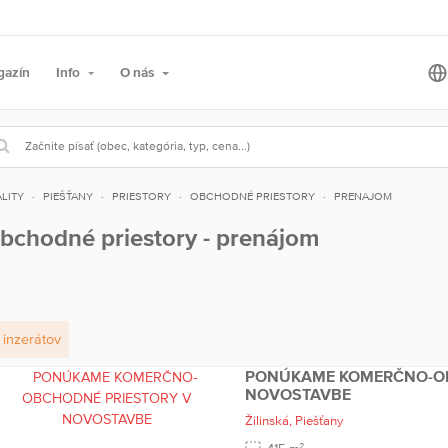
gazín
Info
O nás
LITY
PIEŠŤANY
PRIESTORY
OBCHODNÉ PRIESTORY
PRENAJOM
bchodné priestory - prenájom
inzerátov
PONÚKAME KOMERČNO-OB
NOVOSTAVBE
Žilinská,
Piešťany
2