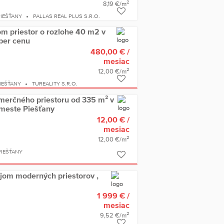
2
8,19 €/m
IEŠŤANY
PALLAS REAL PLUS S.R.O.
m priestor o rozlohe 40 m2 v
per cenu
480,00 €
/
mesiac
2
12,00 €/m
IEŠŤANY
TUREALITY S.R.O.
erčného priestoru od 335 m² v
meste Piešťany
12,00 €
/
mesiac
2
12,00 €/m
IEŠŤANY
ájom moderných priestorov ,
1 999 €
/
mesiac
2
9,52 €/m