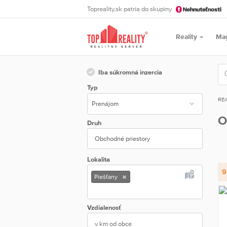
Topreality.sk patria do skupiny
Reality
Ma
Iba súkromná inzercia
Typ
REA
O
Druh
Obchodné priestory
Lokalita
9
Piešťany
Vzdialenosť