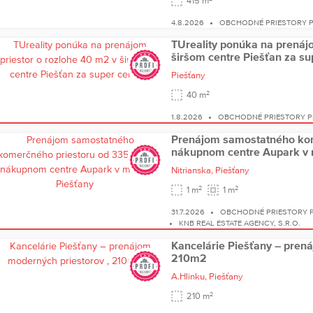
415 m
4.8.2026
OBCHODNÉ PRIESTORY P
TUreality ponúka na prenájo
širšom centre Piešťan za su
Piešťany
2
40 m
1.8.2026
OBCHODNÉ PRIESTORY P
Prenájom samostatného kom
nákupnom centre Aupark v 
Nitrianska,
Piešťany
2
2
1 m
1 m
31.7.2026
OBCHODNÉ PRIESTORY P
KNB REAL ESTATE AGENCY, S.R.O.
Kancelárie Piešťany – pren
210m2
A.Hlinku,
Piešťany
2
210 m