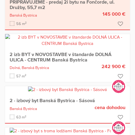
PRIPRAVUJEME - predaj 2i bytu na Fončorde, ul.
Družby, 55,7 m2
145 000 €
Banská Bystrica
2
56 m
2 izb BYT v NOVOSTAVBE v štandarde DOLNÁ
ULICA - CENTRUM Banská Bystrica
242 900 €
Dolná,
Banská Bystrica
2
57 m
2 - izbový byt Banská Bystrica - Sásová
cena dohodou
Banská Bystrica
2
63 m