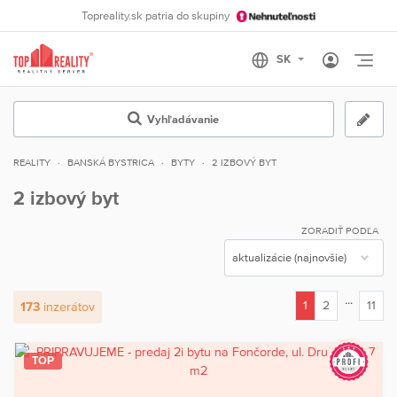
Topreality.sk patria do skupiny
Otvo
Vyhľadávanie
REALITY
BANSKÁ BYSTRICA
BYTY
2 IZBOVÝ BYT
2 izbový byt
ZORADIŤ PODĽA
...
1
2
11
173
inzerátov
(current)
TOP