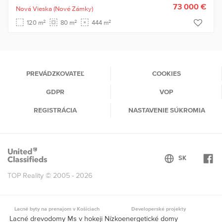
73 000 €
Nová Vieska
(Nové Zámky)
2
2
2
120 m
80 m
444 m
PREVÁDZKOVATEĽ
COOKIES
GDPR
VOP
REGISTRÁCIA
NASTAVENIE SÚKROMIA
TOP Reality © 2005 - 2026
Lacné byty na prenajom v Košiciach
Developerské projekty
Lacné drevodomy Ms v hokeji Nízkoenergetické domy