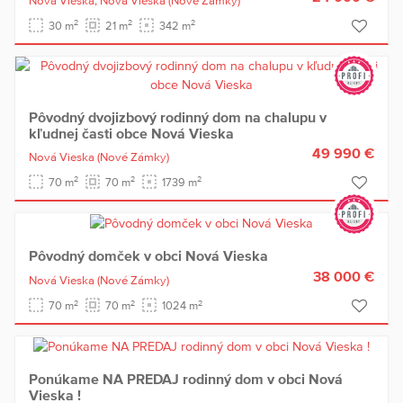
Nová Vieska,
Nová Vieska
(Nové Zámky)
2
2
2
30 m
21 m
342 m
Pôvodný dvojizbový rodinný dom na chalupu v
kľudnej časti obce Nová Vieska
49 990 €
Nová Vieska
(Nové Zámky)
2
2
2
70 m
70 m
1739 m
Pôvodný domček v obci Nová Vieska
38 000 €
Nová Vieska
(Nové Zámky)
2
2
2
70 m
70 m
1024 m
Ponúkame NA PREDAJ rodinný dom v obci Nová
Vieska !