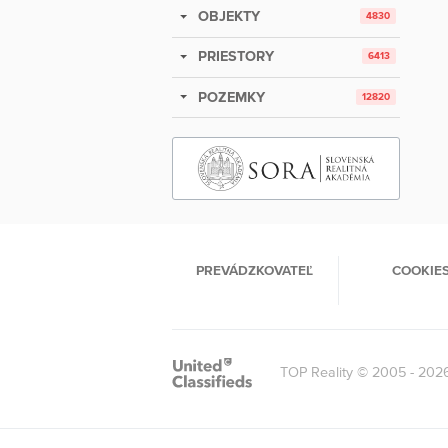
OBJEKTY
4830
PRIESTORY
6413
POZEMKY
12820
PREVÁDZKOVATEĽ
COOKIE
TOP Reality © 2005 - 202