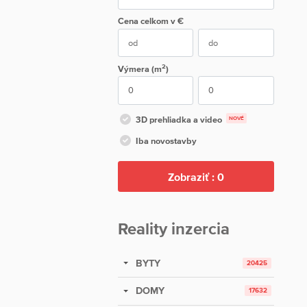
Cena
celkom
v €
2
Výmera (m
)
3D prehliadka a video
NOVÉ
Iba novostavby
Zobraziť :
0
Reality inzercia
BYTY
20425
DOMY
17632