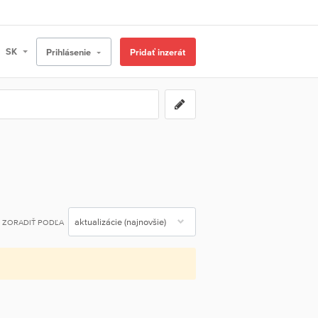
Prihlásenie
Pridať inzerát
ZORADIŤ PODĽA