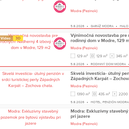
Modra
(Pezinok)
5.8.2026
GARÁŽ MODRA
HALO 
Výnimočná novostavba pre 
Video
3D
rodinný dom v Modre, 129 
Modra
(Pezinok)
2
2
2
129 m
129 m
345 m
5.8.2026
RODINNÝ DOM MODRA
Skvelá investícia- útulný pen
Západných Karpát – Zochova
Modra
(Pezinok)
2
2
1390 m
435 m
2200
5.8.2026
HOTEL, PENZIÓN MODRA
Modra: Exkluzívny stavebný
pri jazere
Modra
(Pezinok)