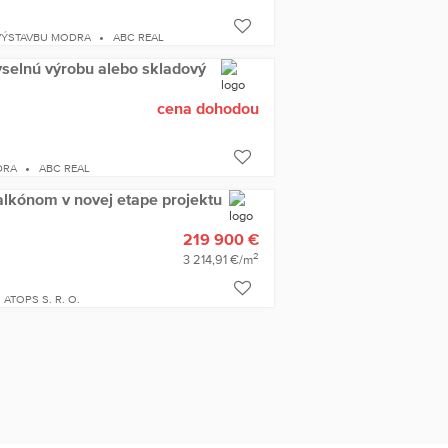
VÝSTAVBU MODRA
ABC REAL
selnú výrobu alebo skladový
cena dohodou
DRA
ABC REAL
balkónom v novej etape projektu
219 900 €
2
3 214,91 €/m
ATOPS S. R. O.