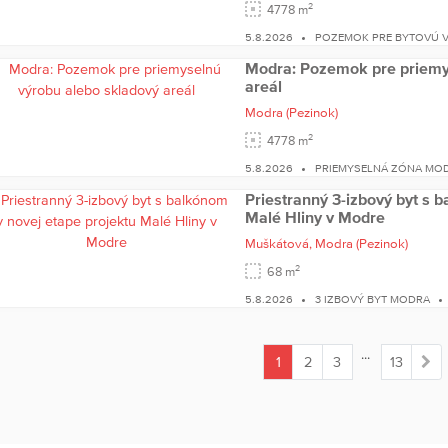
2
4778 m
5.8.2026
POZEMOK PRE BYTOVÚ 
Modra: Pozemok pre priemy
areál
Modra
(Pezinok)
2
4778 m
5.8.2026
PRIEMYSELNÁ ZÓNA MO
Priestranný 3-izbový byt s 
Malé Hliny v Modre
Muškátová,
Modra
(Pezinok)
2
68 m
5.8.2026
3 IZBOVÝ BYT MODRA
...
1
2
3
13
(current)