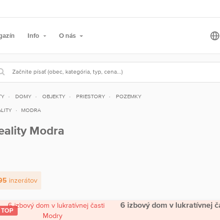
gazín
Info
O nás
TY
DOMY
OBJEKTY
PRIESTORY
POZEMKY
LITY
MODRA
eality Modra
95
inzerátov
6 izbový dom v lukratívnej 
TOP