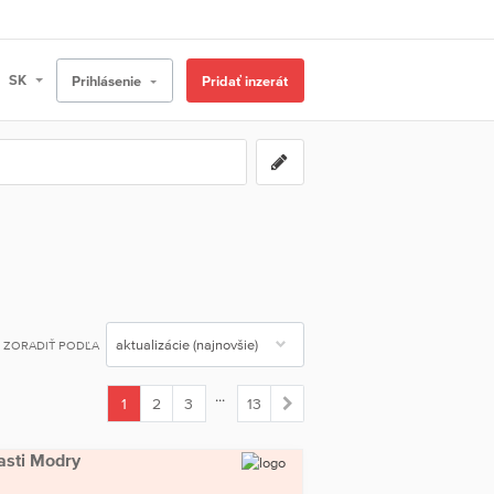
Prihlásenie
Pridať inzerát
ZORADIŤ PODĽA
...
1
2
3
13
(current)
časti Modry