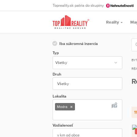
Topreality.sk patria do skupiny
Reality
Ma
Iba súkromná inzercia
Typ
BY
REA
Druh
R
Všetky
Lokalita
Modra
1
Vzdialenosť