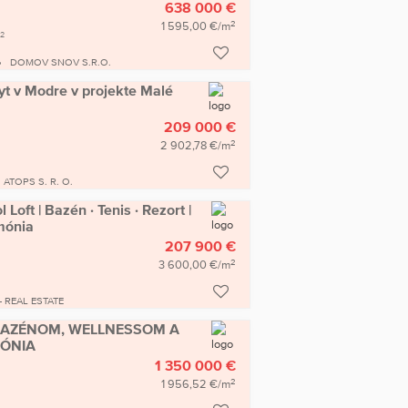
638 000 €
2
1 595,00 €/m
2
DOMOV SNOV S.R.O.
yt v Modre v projekte Malé
209 000 €
2
2 902,78 €/m
ATOPS S. R. O.
oft | Bazén · Tenis · Rezort |
mónia
207 900 €
2
3 600,00 €/m
- REAL ESTATE
BAZÉNOM, WELLNESSOM A
MÓNIA
1 350 000 €
2
1 956,52 €/m