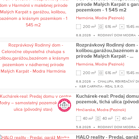
prírode Malých Karpát s ga
pozemkom - 1 545 m2
Harmónia,
Modra
(Pezinok)
2
2
200 m
616 m
1545 m
6.8.2026
RODINNÝ DOM MODRA
Rozprávkový Rodinný dom - 
kolibou,garážou,bazénom 
prírode Malých Karpát - ...
Harmónia,
Modra
(Pezinok)
2
2
200 m
616 m
1545 m
6.8.2026
CHALUPA, REKREAČNÝ 
K&R CARPATIA - REAL S.R.O.
Kuchárek-real: Predaj domu
pozemok, tichá ulica (pôvod
Hrnčiarska,
Modra
(Pezinok)
2
2
2
40 m
40 m
40 m
5.8.2026
RODINNÝ DOM MODRA
HALO reality - Predaj, gará