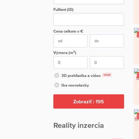
Fulltext (ID)
Cena
celkom
v €
2
Výmera (m
)
3D prehliadka a video
NOVÉ
Iba novostavby
Zobraziť :
195
Reality inzercia