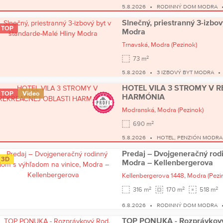
5.8.2026
RODINNÝ DOM MODRA
Slnečný, priestranný 3-izbo
TOP
Modra
Trnavská,
Modra
(Pezinok)
2
73 m
5.8.2026
3 IZBOVÝ BYT MODRA
HOTEL VILA 3 STROMY V 
TOP
Video
HARMÓNIA
Modranská,
Modra
(Pezinok)
2
690 m
5.8.2026
HOTEL, PENZIÓN MODRA
Predaj – Dvojgeneračný rod
3D
Modra – Kellenbergerova
Kellenbergerova 1448,
Modra
(Pezi
2
2
2
316 m
170 m
518 m
6.8.2026
RODINNÝ DOM MODRA
TOP PONUKA - Rozprávkový 