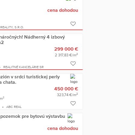
cena dohodou
REALITY, S.R.O.
náročných! Nádherný 4 izbový
m2
299 000 €
2
2 317,83 €/m
REALITNÉ KANCELÁRIE SR
zión v srdci turistickej perly
 chata.
450 000 €
2
323,74 €/m
2
 m
ABC REAL
 pozemok pre bytovú výstavbu
cena dohodou