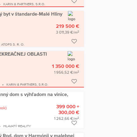
KARIN & PARTNERS, S.R.O.
vý byt v štandarde-Malé Hliny
219 500 €
2
3 011,39 €/m
ATOPS S. R. O.
REKREAČNEJ OBLASTI
1 350 000 €
2
1 956,52 €/m
KARIN & PARTNERS, S.R.O.
inný dom s výhľadom na vinice,
399 000 +
nok)
300,00 €
2
1 262,66 €/m
HLAVATÝ REALITY
Rod. dom v Harmónii v malebnej