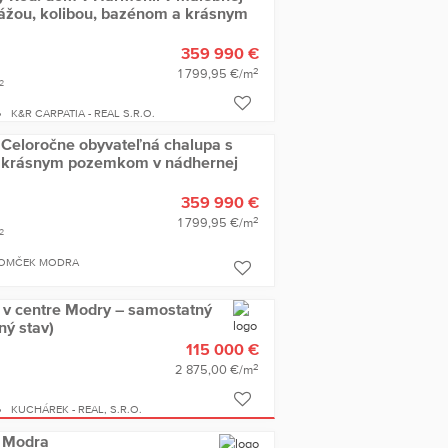
rážou, kolibou, bazénom a krásnym
359 990 €
2
1 799,95 €/m
2
K&R CARPATIA - REAL S.R.O.
Celoročne obyvateľná chalupa s
a krásnym pozemkom v nádhernej
359 990 €
2
1 799,95 €/m
2
DOMČEK MODRA
 v centre Modry – samostatný
ný stav)
115 000 €
2
2 875,00 €/m
KUCHÁREK - REAL, S.R.O.
ž Modra