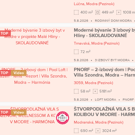
Lúčna,
Modra
(Pezinok)
2
2
400 m
449 m
1008 m
5.8.2026
RODINNÝ DOM MODRA
Moderné bývanie 3 izbový b
TOP
Hliny - SKOLAUDOVANÉ
Trnavská,
Modra
(Pezinok)
2
72 m
5.8.2026
3 IZBOVÝ BYT MODRA
PNORF – 2-izbový dom | Pool L
TOP
Video
Villa Szondra, Modra – Har
3059,
Modra
(Pezinok)
2
2
58 m
5181 m
5.8.2026
LOFT MODRA
PNORF 
ŠTVORPODLAŽNÁ VILA S 
TOP
Video
KOLIBOU V MODRE - HAR
Modranská,
Modra
(Pezinok)
2
2
690 m
3024 m