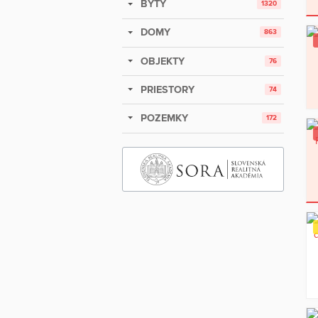
BYTY
1320
DOMY
863
OBJEKTY
76
PRIESTORY
74
POZEMKY
172