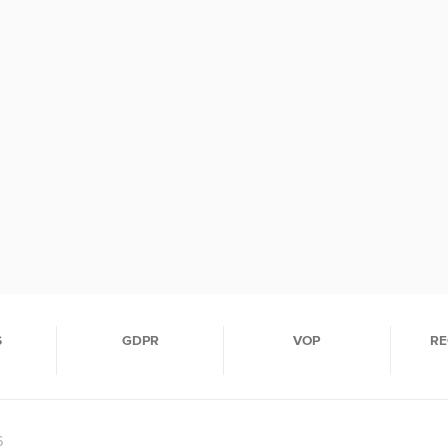
S
GDPR
VOP
RE
6