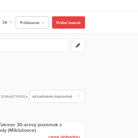
Prihlásenie
Pridať inzerát
ZORADIŤ PODĽA
Takmer 30-árový pozemok s
rody (Miklušovce)
cena dohodou