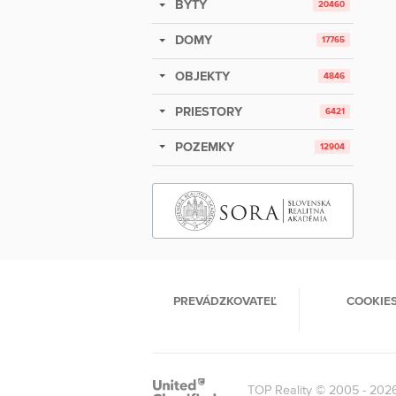
BYTY
20460
DOMY
17765
OBJEKTY
4846
PRIESTORY
6421
POZEMKY
12904
PREVÁDZKOVATEĽ
COOKIE
TOP Reality © 2005 - 202