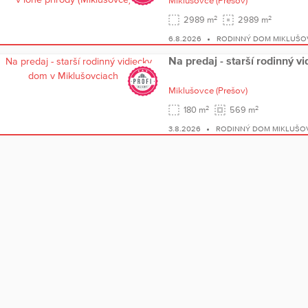
Miklušovce
(Prešov)
2
2
2989 m
2989 m
6.8.2026
RODINNÝ DOM MIKLUŠO
Na predaj - starší rodinný 
Miklušovce
(Prešov)
2
2
180 m
569 m
3.8.2026
RODINNÝ DOM MIKLUŠO