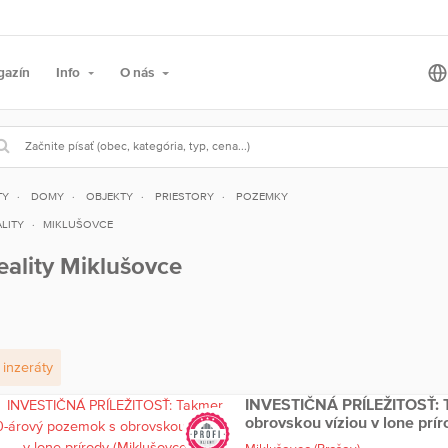
gazín
Info
O nás
TY
DOMY
OBJEKTY
PRIESTORY
POZEMKY
LITY
MIKLUŠOVCE
eality Miklušovce
inzeráty
INVESTIČNÁ PRÍLEŽITOSŤ: 
obrovskou víziou v lone prí