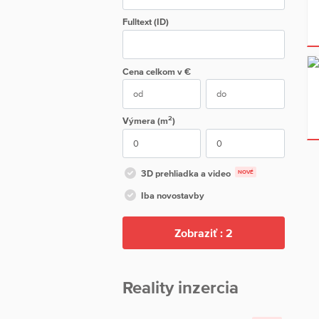
Fulltext (ID)
Cena
celkom
v €
2
Výmera (m
)
3D prehliadka a video
NOVÉ
Iba novostavby
Zobraziť :
2
Reality inzercia