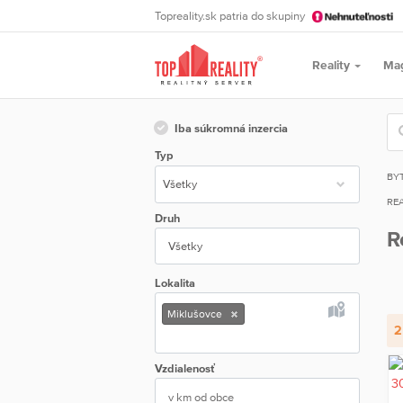
Topreality.sk patria do skupiny
Reality
Ma
Iba súkromná inzercia
Typ
BY
REA
Druh
R
Všetky
Lokalita
Miklušovce
2
Vzdialenosť