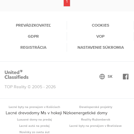
1
(current)
PREVÁDZKOVATEĽ
COOKIES
GDPR
VOP
REGISTRÁCIA
NASTAVENIE SÚKROMIA
TOP Reality © 2005 - 2026
Lacné byty na prenajom v Košiciach
Developerské projekty
Lacné drevodomy Ms v hokeji Nízkoenergetické domy
Luxusné domy na predaj
Reality Ružomberok
Lacné autá na predaj
Lacné byty na prenájom v Bratislave
Novinky zo sveta áut