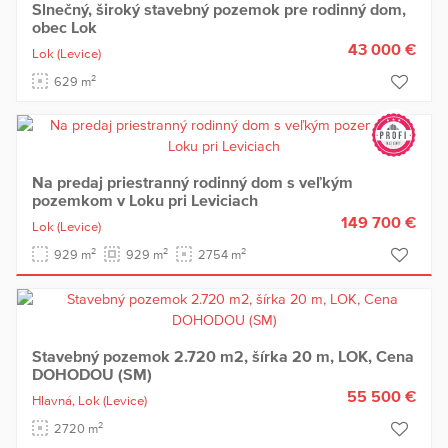
Slnečný, široký stavebný pozemok pre rodinný dom,
obec Lok
43 000 €
Lok
(Levice)
2
629 m
Na predaj priestranný rodinný dom s veľkým
pozemkom v Loku pri Leviciach
149 700 €
Lok
(Levice)
2
2
2
929 m
929 m
2754 m
Stavebný pozemok 2.720 m2, šírka 20 m, LOK, Cena
DOHODOU (SM)
55 500 €
Hlavná,
Lok
(Levice)
2
2720 m