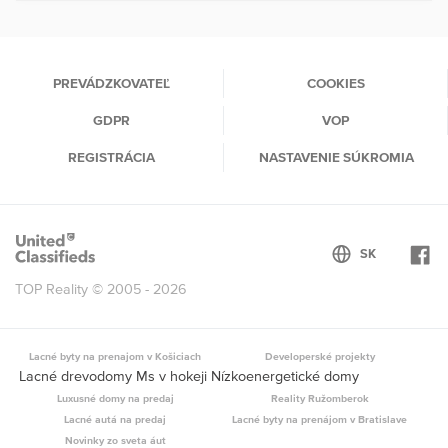
PREVÁDZKOVATEĽ
COOKIES
GDPR
VOP
REGISTRÁCIA
NASTAVENIE SÚKROMIA
TOP Reality © 2005 - 2026
Lacné byty na prenajom v Košiciach
Developerské projekty
Lacné drevodomy Ms v hokeji Nízkoenergetické domy
Luxusné domy na predaj
Reality Ružomberok
Lacné autá na predaj
Lacné byty na prenájom v Bratislave
Novinky zo sveta áut