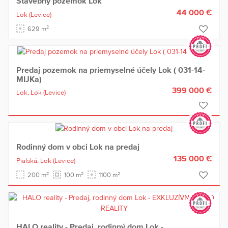
Stavebný pozemok Lok
44 000 €
Lok
(Levice)
2
629 m
Predaj pozemok na priemyselné účely Lok ( 031-14-
MIJKa)
399 000 €
Lok,
Lok
(Levice)
Rodinný dom v obci Lok na predaj
135 000 €
Pialská,
Lok
(Levice)
2
2
2
200 m
100 m
1100 m
HALO reality - Predaj, rodinný dom Lok -