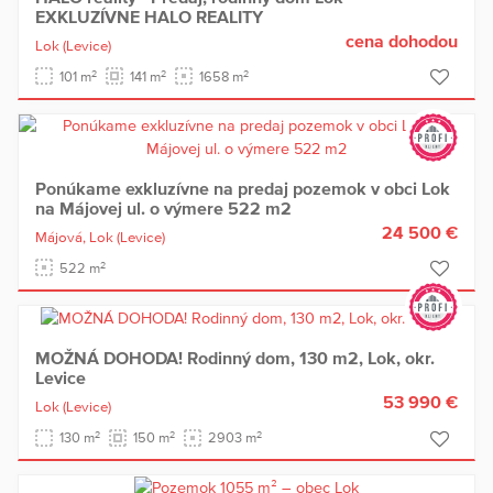
EXKLUZÍVNE HALO REALITY
cena dohodou
Lok
(Levice)
2
2
2
101 m
141 m
1658 m
Ponúkame exkluzívne na predaj pozemok v obci Lok
na Májovej ul. o výmere 522 m2
24 500 €
Májová,
Lok
(Levice)
2
522 m
MOŽNÁ DOHODA! Rodinný dom, 130 m2, Lok, okr.
Levice
53 990 €
Lok
(Levice)
2
2
2
130 m
150 m
2903 m