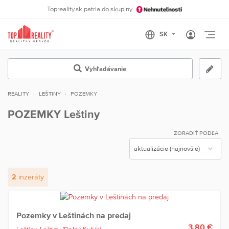
Topreality.sk patria do skupiny
Otvo
Vyhľadávanie
REALITY
LEŠTINY
POZEMKY
POZEMKY Leštiny
ZORADIŤ PODĽA
2
inzeráty
Pozemky v Leštinách na predaj
3,80 €