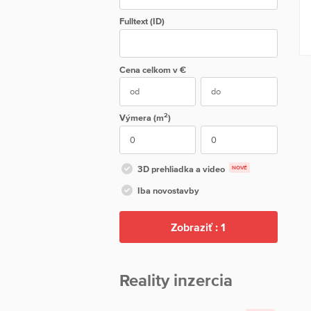
Fulltext (ID)
Cena
celkom
v €
2
Výmera (m
)
3D prehliadka a video
NOVÉ
Iba novostavby
Zobraziť :
1
Reality inzercia