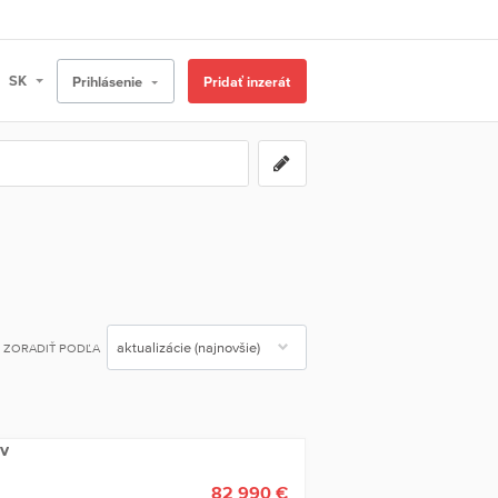
Prihlásenie
Pridať inzerát
ZORADIŤ PODĽA
v
82 990 €