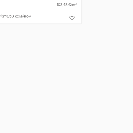
2
103,48 €/m
VÝSTAVBU KOMÁROV