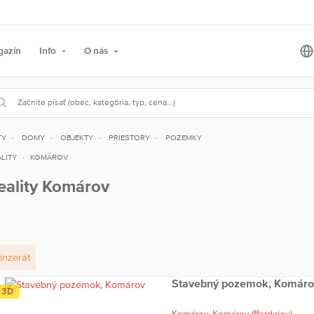
gazín
Info
O nás
TY
DOMY
OBJEKTY
PRIESTORY
POZEMKY
LITY
KOMÁROV
eality Komárov
inzerát
Stavebný pozemok, Komáro
3D
Komárov,
Komárov
(Bardejov)