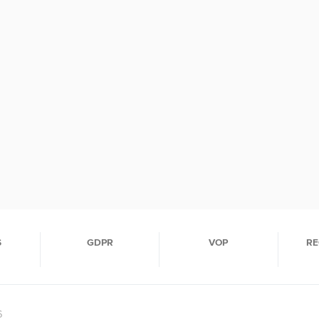
S
GDPR
VOP
RE
6