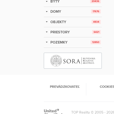
BYTY
20436
DOMY
17676
OBJEKTY
4834
PRIESTORY
6421
POZEMKY
12850
PREVÁDZKOVATEĽ
COOKIE
TOP Reality © 2005 - 202