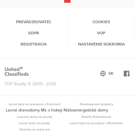
(current)
PREVÁDZKOVATEĽ
COOKIES
GDPR
VOP
REGISTRÁCIA
NASTAVENIE SÚKROMIA
TOP Reality © 2005 - 2026
Lacné byty na prenajom v Košiciach
Developerské projekty
Lacné drevodomy Ms v hokeji Nízkoenergetické domy
Luxusné domy na predaj
Reality Ružomberok
Lacné autá na predaj
Lacné byty na prenájom v Bratislave
Novinky zo sveta áut