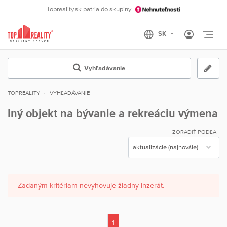
Topreality.sk patria do skupiny
Otvo
Vyhľadávanie
TOPREALITY
VYHĽADÁVANIE
Iný objekt na bývanie a rekreáciu výmena
ZORADIŤ PODĽA
Zadaným kritériam nevyhovuje žiadny inzerát.
1