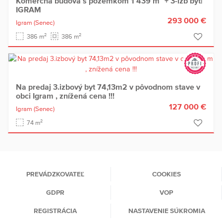
Komerčná budova s pozemkom 1 439 m² + 3-izb byt|
IGRAM
293 000 €
Igram
(Senec)
2
2
386 m
386 m
Na predaj 3.izbový byt 74,13m2 v pôvodnom stave v
obci Igram , znížená cena !!!
127 000 €
Igram
(Senec)
2
74 m
PREVÁDZKOVATEĽ
COOKIES
GDPR
VOP
REGISTRÁCIA
NASTAVENIE SÚKROMIA